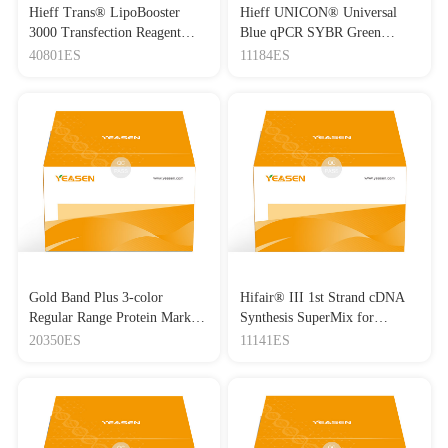
Hieff Trans® LipoBooster
Hieff UNICON® Universal
3000 Transfection Reagent
Blue qPCR SYBR Green
Lipo3000转染试剂
Master Mix
40801ES
11184ES
Gold Band Plus 3-color
Hifair® III 1st Strand cDNA
Regular Range Protein Marker
Synthesis SuperMix for
(8-180 kDa) 三色预染蛋白质
qPCR(gDNA digester plus)
20350ES
11141ES
分子量标准（8-180 kDa）