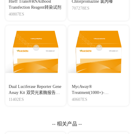
Hieff Trans®RNAiBoost
Chlorpromazine 氯丙嗪
Transfection Reagent转染试剂
707278ES
40807ES
Dual Luciferase Reporter Gene
MycAway®
Assay Kit 双荧光素酶报告基
Treatment(1000×)-
因检测试剂盒
Mycoplasma Elimination
11402ES
40607ES
Reagent 支原体去除试剂
（1000×）
-- 相关产品 --