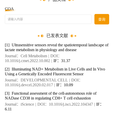
COA
请输入内容
查询
已发表文献
[1]
Ultrasensitive sensors reveal the spatiotemporal landscape of
lactate metabolism in physiology and disease
Journal：Cell Metabolism
|
DOI：
10.1016/j.cmet.2022.10.002
|
IF：31.37
[2]
Illuminating NAD+ Metabolism in Live Cells and In Vivo
Using a Genetically Encoded Fluorescent Sensor
Journal：DEVELOPMENTAL CELL
|
DOI：
10.1016/j.devcel.2020.02.017
|
IF：10.09
[3]
Functional assessment of the cell-autonomous role of
NADase CD38 in regulating CD8+ T cell exhaustion
Journal：iScience
|
DOI：10.1016/j.isci.2022.104347
|
IF：
6.11