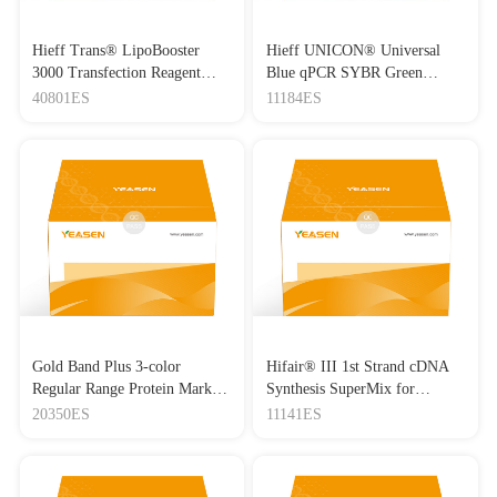
Hieff Trans® LipoBooster
Hieff UNICON® Universal
3000 Transfection Reagent
Blue qPCR SYBR Green
Lipo3000转染试剂
Master Mix
40801ES
11184ES
Gold Band Plus 3-color
Hifair® III 1st Strand cDNA
Regular Range Protein Marker
Synthesis SuperMix for
(8-180 kDa) 三色预染蛋白质
qPCR(gDNA digester plus)
20350ES
11141ES
分子量标准（8-180 kDa）