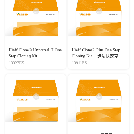
Hieff Clone® Universal II One
Hieff Clone® Plus One Step
Step Cloning Kit
Cloning Kit 一步法快速克隆
试剂盒
10923ES
10911ES