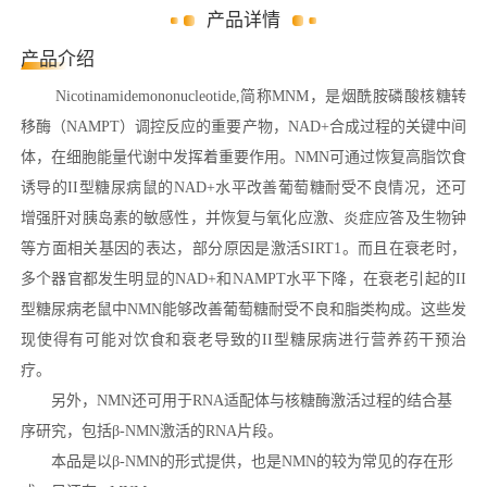
产品详情
产品介绍
Nicotinamidemononucleotide,简称MNM，是烟酰胺磷酸核糖转
移酶（NAMPT）调控反应的重要产物，NAD+合成过程的关键中间
体，在细胞能量代谢中发挥着重要作用。NMN可通过恢复高脂饮食
诱导的II型糖尿病鼠的NAD+水平改善葡萄糖耐受不良情况，还可
增强肝对胰岛素的敏感性，并恢复与氧化应激、炎症应答及生物钟
等方面相关基因的表达，部分原因是激活SIRT1。而且在衰老时，
多个器官都发生明显的NAD+和NAMPT水平下降，在衰老引起的II
型糖尿病老鼠中NMN能够改善葡萄糖耐受不良和脂类构成。这些发
现使得有可能对饮食和衰老导致的II型糖尿病进行营养药干预治
疗。
另外，NMN还可用于RNA适配体与核糖酶激活过程的结合基
序研究，包括β-NMN激活的RNA片段。
本品是以β-NMN的形式提供，也是NMN的较为常见的存在形