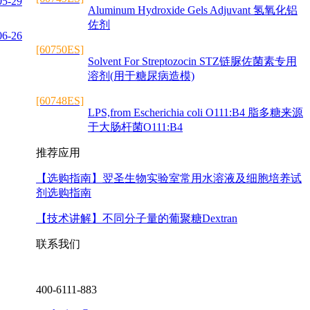
05-29
Aluminum Hydroxide Gels Adjuvant 氢氧化铝
佐剂
06-26
[60750ES]
Solvent For Streptozocin STZ链脲佐菌素专用
溶剂(用于糖尿病造模)
[60748ES]
LPS,from Escherichia coli O111:B4 脂多糖来源
于大肠杆菌O111:B4
推荐应用
【选购指南】
翌圣生物实验室常用水溶液及细胞培养试
剂选购指南
【技术讲解】
不同分子量的葡聚糖Dextran
联系我们
400-6111-883