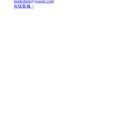
marketing@yeasen.com
在线客服 >