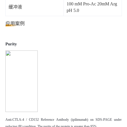
100 mM Pro-Ac 20mM Arg
缓冲液
pH 5.0
应用案例
Purity
Anti-CTLA-4 / CD152 Reference Antibody (ipilimumab) on SDS-PAGE under
reducing (R) condition. The purity of the protein is greater than 95%.