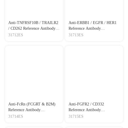
Anti-TNFRSF10B / TRAILR2
Anti-ERBB1 / EGFR / HER1
/ CD262 Reference Antibody
Reference Antibody
(conatumumab)
(cetuximab)
31712ES
31713ES
Anti-FcRn (FCGRT & B2M)
Anti-FGFR2 / CD332
Reference Antibody
Reference Antibody
(rozanolixizumab)
(bemarituzumab)
31714ES
31715ES