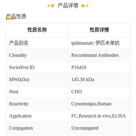
产品详情
产品性质
性质名称
性质详情
产品别名
ipilimumab; 伊匹木单抗
Clonality
Recombinant Antibodies
SwissProt ID
P16410
MW(kDa)
145.38 kDa
Host
CHO
Reactivity
Cynomolgus,Human
Application
FC,Research in vivo,ELISA
Conjugation
Unconjugated