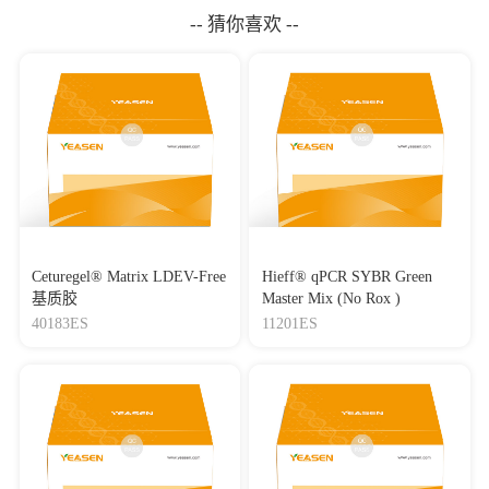
-- 猜你喜欢 --
Ceturegel® Matrix LDEV-Free
Hieff® qPCR SYBR Green
基质胶
Master Mix (No Rox )
40183ES
11201ES