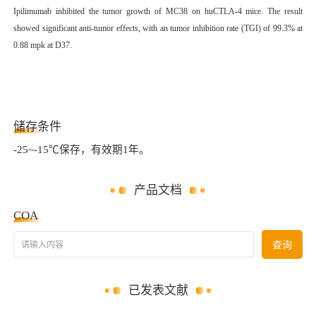
Ipilimumab inhibited the tumor growth of MC38 on huCTLA-4 mice. The result
showed significant anti-tumor effects, with an tumor inhibition rate (TGI) of 99.3% at
0.88 mpk at D37.
储存条件
-25~-15
℃保存
，
有效期
1年。
产品文档
COA
请输入内容
查询
已发表文献