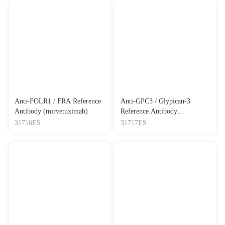
Anti-FOLR1 / FRA Reference
Anti-GPC3 / Glypican-3
Antibody (mirvetuximab)
Reference Antibody
(codrituzumab)
31716ES
31717ES