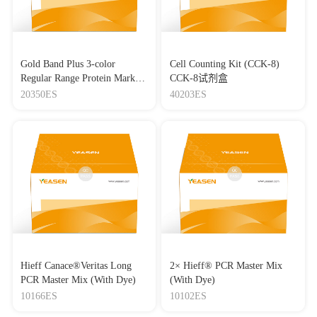
Gold Band Plus 3-color
Cell Counting Kit (CCK-8)
Regular Range Protein Marker
CCK-8试剂盒
(8-180 kDa) 三色预染蛋白质
20350ES
40203ES
分子量标准（8-180 kDa）
Hieff Canace®Veritas Long
2× Hieff® PCR Master Mix
PCR Master Mix (With Dye)
(With Dye)
10166ES
10102ES