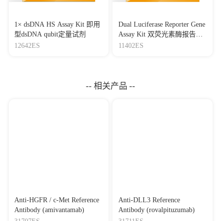
1× dsDNA HS Assay Kit 即用
Dual Luciferase Reporter Gene
型dsDNA qubit定量试剂
Assay Kit 双荧光素酶报告基
因检测试剂盒
12642ES
11402ES
-- 相关产品 --
Anti-HGFR / c-Met Reference
Anti-DLL3 Reference
Antibody (amivantamab)
Antibody (rovalpituzumab)