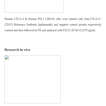
Human CTLA-4 & Human PD-1 CHO-K cells were stained with Anti-CTLA-4 /
CD152 Reference Antibody (ipilimumab) and negative control protein respectively,
washed and then followed by PE and analyzed with FACS, EC50=0.2270 ug/mL.
Research in vivo