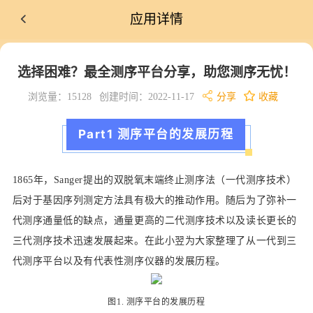
应用详情
选择困难？最全测序平台分享，助您测序无忧！
浏览量：15128
创建时间：2022-11-17
分享
收藏
Part1 测序平台的发展历程
1865年，Sanger提出的双脱氧末端终止测序法（一代测序技术）
后对于基因序列测定方法具有极大的推动作用。随后为了弥补一
代测序通量低的缺点，通量更高的二代测序技术以及读长更长的
三代测序技术迅速发展起来。在此小翌为大家整理了从一代到三
代测序平台以及有代表性测序仪器的发展历程。
图1. 测序平台的发展历程