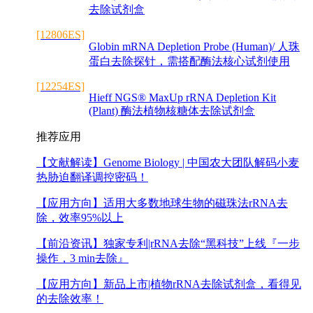
去除试剂盒
[12806ES]
Globin mRNA Depletion Probe (Human)/ 人珠
蛋白去除探针，需搭配酶法核心试剂使用
[12254ES]
Hieff NGS® MaxUp rRNA Depletion Kit
(Plant) 酶法植物核糖体去除试剂盒
推荐应用
【文献解读】
Genome Biology | 中国农大团队解码小麦
热胁迫翻译调控密码！
【应用方向】
适用大多数地球生物的磁珠法rRNA去
除，效率95%以上
【前沿资讯】
独家专利|rRNA去除“黑科技”上线『一步
操作，3 min去除』
【应用方向】
新品上市|植物rRNA去除试剂盒，看得见
的去除效率！