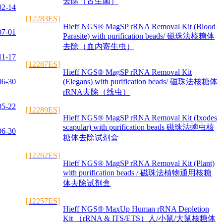
去除（古生菌）
02-14
[12283ES]
Hieff NGS® MagSP rRNA Removal Kit (Blood
07-01
Parasite) with purification beads/ 磁珠法核糖体
去除（血内寄生虫）
11-17
[12287ES]
Hieff NGS® MagSP rRNA Removal Kit
06-30
(Elegans) with purification beads/ 磁珠法核糖体
rRNA去除（线虫）
05-22
[12289ES]
Hieff NGS® MagSP rRNA Removal Kit (Ixodes
scapular) with purification beads 磁珠法蜱虫核
06-30
糖体去除试剂盒
[12262ES]
Hieff NGS® MagSP rRNA Removal Kit (Plant)
with purification beads / 磁珠法植物通用核糖
体去除试剂盒
[12257ES]
Hieff NGS® MaxUp Human rRNA Depletion
Kit （rRNA & ITS/ETS）人/小鼠/大鼠核糖体