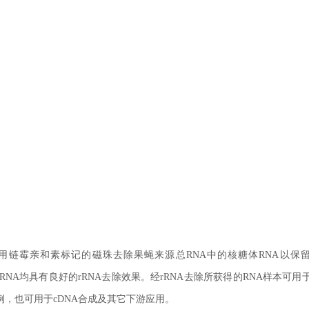
rificationbeads是利用链霉亲和素标记的磁珠去除果蝇来源总RNA中的核糖体RNA以
RNA均具有良好的rRNA去除效果。经rRNA去除所获得的RNA样本可用
例，也可用于cDNA合成及其它下游应用。