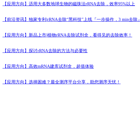
【应用方向】
适用大多数地球生物的磁珠法rRNA去除，效率95%以上
【前沿资讯】
独家专利|rRNA去除“黑科技”上线『一步操作，3 min去除
【应用方向】
新品上市|植物rRNA去除试剂盒，看得见的去除效率！
【应用方向】
探讨rRNA去除的方法与必要性
【应用方向】
高效mRNA建库试剂盒，超值体验
【应用方向】
选择困难？最全测序平台分享，助您测序无忧！