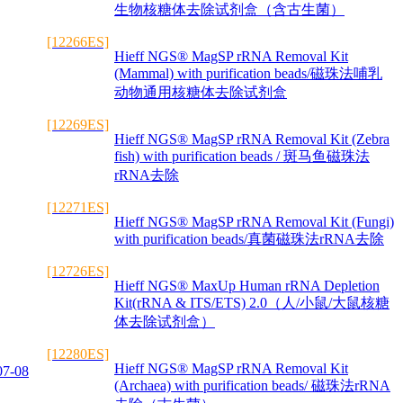
生物核糖体去除试剂盒（含古生菌）
[12266ES]
Hieff NGS® MagSP rRNA Removal Kit
(Mammal) with purification beads/磁珠法哺乳
动物通用核糖体去除试剂盒
[12269ES]
Hieff NGS® MagSP rRNA Removal Kit (Zebra
fish) with purification beads / 斑马鱼磁珠法
rRNA去除
[12271ES]
Hieff NGS® MagSP rRNA Removal Kit (Fungi)
with purification beads/真菌磁珠法rRNA去除
[12726ES]
Hieff NGS® MaxUp Human rRNA Depletion
Kit(rRNA & ITS/ETS) 2.0（人/小鼠/大鼠核糖
体去除试剂盒）
[12280ES]
Hieff NGS® MagSP rRNA Removal Kit
07-08
(Archaea) with purification beads/ 磁珠法rRNA