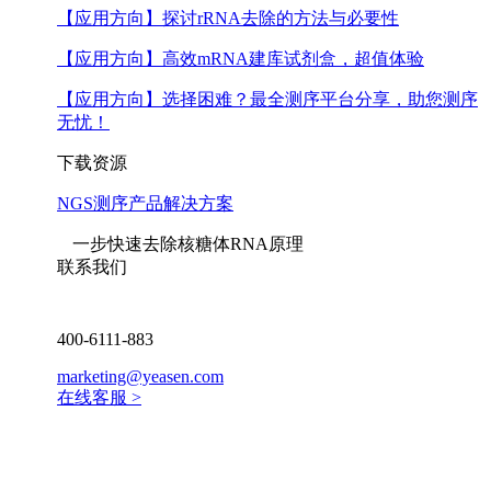
【应用方向】
探讨rRNA去除的方法与必要性
【应用方向】
高效mRNA建库试剂盒，超值体验
【应用方向】
选择困难？最全测序平台分享，助您测序
无忧！
下载资源
NGS测序产品解决方案
一步快速去除核糖体RNA原理
联系我们
400-6111-883
marketing@yeasen.com
在线客服 >