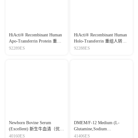
HiActi® Recombinant Human
HiActi® Recombinant Human
Apo-Transferrin Protein 重组
Holo-Transferrin 重组人转铁
人转铁蛋白（脱铁）
蛋白（饱和铁）
92289ES
92288ES
Newborn Bovine Serum
DMEM/F-12 Medium (L-
(Excellent) 新生牛血清（优
Glutamine,Sodium
级）
Pyruvate,Phenol Red,HEPES)
40160ES
41406ES