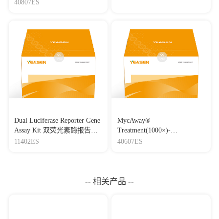
40807ES
Dual Luciferase Reporter Gene
MycAway®
Assay Kit 双荧光素酶报告基
Treatment(1000×)-
因检测试剂盒
Mycoplasma Elimination
11402ES
40607ES
Reagent 支原体去除试剂
（1000×）
-- 相关产品 --