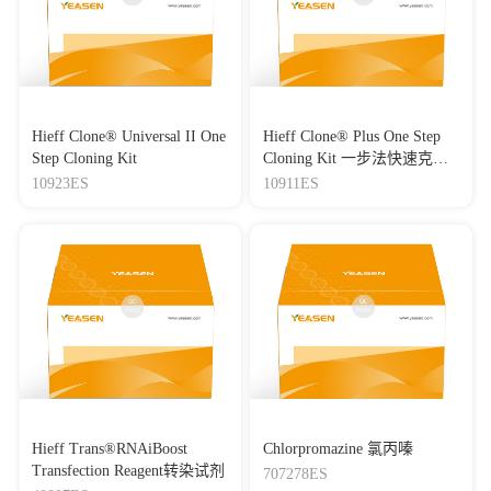
Hieff Clone® Universal II One
Hieff Clone® Plus One Step
Step Cloning Kit
Cloning Kit 一步法快速克隆
试剂盒
10923ES
10911ES
Hieff Trans®RNAiBoost
Chlorpromazine 氯丙嗪
Transfection Reagent转染试剂
707278ES