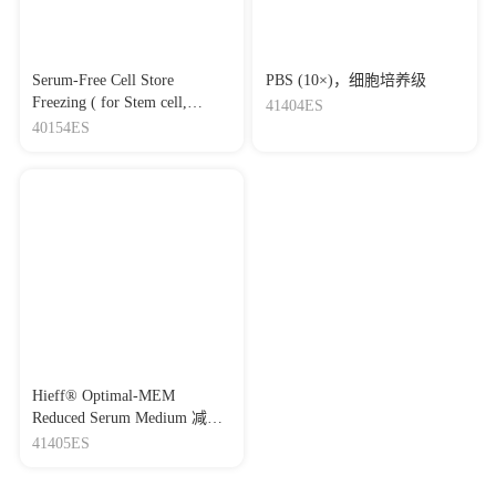
Serum-Free Cell Store
PBS (10×)，细胞培养级
Freezing ( for Stem cell,
41404ES
DMSO - free) 无血清细胞冻
40154ES
存液（干细胞专用，无
DMSO)
Hieff® Optimal-MEM
Reduced Serum Medium 减血
清培养基(转染专用，含酚红)
41405ES