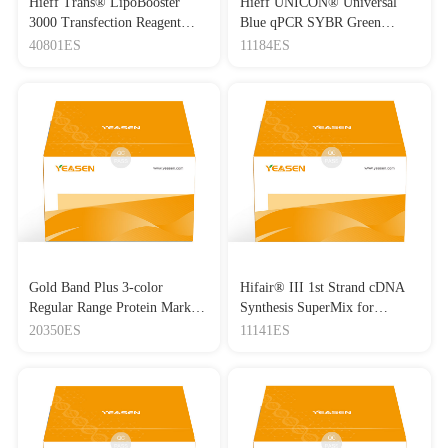
Hieff Trans® LipoBooster
Hieff UNICON® Universal
3000 Transfection Reagent
Blue qPCR SYBR Green
Lipo3000转染试剂
Master Mix
40801ES
11184ES
Gold Band Plus 3-color
Hifair® III 1st Strand cDNA
Regular Range Protein Marker
Synthesis SuperMix for
(8-180 kDa) 三色预染蛋白质
qPCR(gDNA digester plus)
20350ES
11141ES
分子量标准（8-180 kDa）