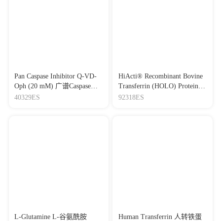
Pan Caspase Inhibitor Q-VD-
HiActi® Recombinant Bovine
Oph (20 mM) 广谱Caspase抑
Transferrin (HOLO) Protein
制剂Q-VD-Oph (20 mM)
重组牛饱和铁转铁蛋白
40329ES
92318ES
L-Glutamine L-谷氨酰胺
Human Transferrin 人转铁蛋