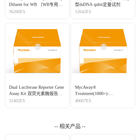
Diluent for WB （WB专用一
型dsDNA qubit定量试剂
抗二抗稀释液）
36206ES
12642ES
Dual Luciferase Reporter Gene
MycAway®
Assay Kit 双荧光素酶报告基
Treatment(1000×)-
因检测试剂盒
Mycoplasma Elimination
11402ES
40607ES
Reagent 支原体去除试剂
（1000×）
-- 相关产品 --