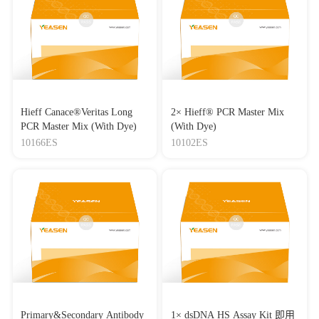
Hieff Canace®Veritas Long
2× Hieff® PCR Master Mix
PCR Master Mix (With Dye)
(With Dye)
10166ES
10102ES
Primary&Secondary Antibody
1× dsDNA HS Assay Kit 即用