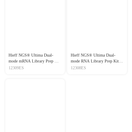
Hieff NGS® Ultima Dual-
Hieff NGS® Ultima Dual-
mode mRNA Library Prep Kit
mode RNA Library Prep Kit
兼容illumina平台和MGI双平
兼容illumina平台和MGI双平
12309ES
12308ES
台mRNA建库试剂盒
台RNA建库试剂盒