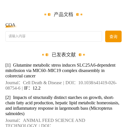
产品文档
COA
请输入内容
查询
已发表文献
[1]
Glutamine metabolic stress induces SLC25A6-dependent
mitofission via MIC60–MIC19 complex disassembly in
colorectal cancer
Journal：Cell Death & Disease
|
DOI：10.1038/s41419-026-
08754-6
|
IF：12.2
[2]
Impacts of structurally distinct starches on growth, short-
chain fatty acid production, hepatic lipid metabolic homeostasis,
and inflammatory response in largemouth bass (Micropterus
salmoides)
Journal：ANIMAL FEED SCIENCE AND
TECHNOLOGY
|
DOI：