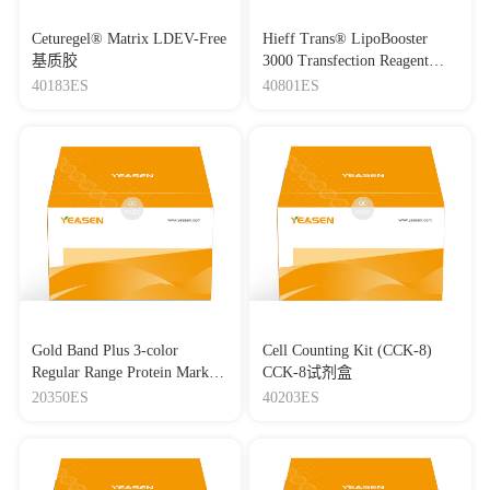
Ceturegel® Matrix LDEV-Free
Hieff Trans® LipoBooster
基质胶
3000 Transfection Reagent
Lipo3000转染试剂
40183ES
40801ES
Gold Band Plus 3-color
Cell Counting Kit (CCK-8)
Regular Range Protein Marker
CCK-8试剂盒
(8-180 kDa) 三色预染蛋白质
20350ES
40203ES
分子量标准（8-180 kDa）