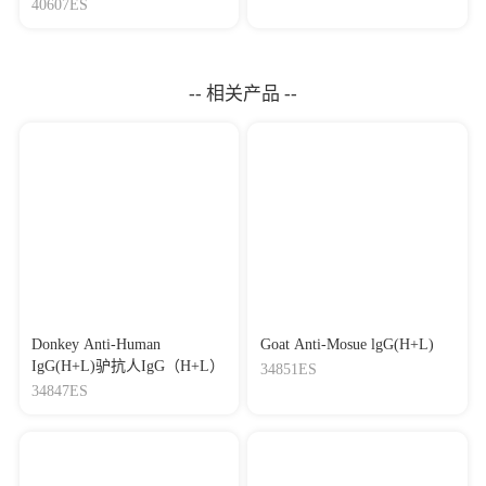
Mycoplasma Elimination
40607ES
Reagent 支原体去除试剂
（1000×）
-- 相关产品 --
Donkey Anti-Human
Goat Anti-Mosue lgG(H+L)
IgG(H+L)驴抗人IgG（H+L）
34851ES
34847ES