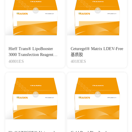
Hieff Trans® LipoBooster
Ceturegel® Matrix LDEV-Free
3000 Transfection Reagent
基质胶
Lipo3000转染试剂
40801ES
40183ES