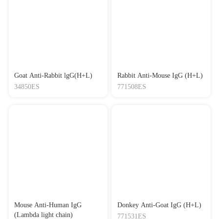
Goat Anti-Rabbit lgG(H+L)
Rabbit Anti-Mouse IgG (H+L)
34850ES
771508ES
Mouse Anti-Human IgG
Donkey Anti-Goat IgG (H+L)
(Lambda light chain)
771531ES