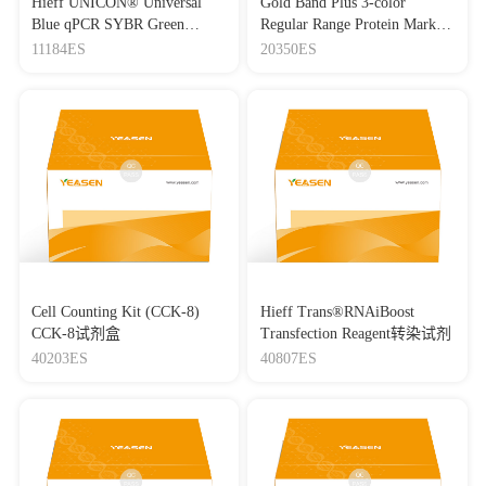
Hieff UNICON® Universal
Gold Band Plus 3-color
Blue qPCR SYBR Green
Regular Range Protein Marker
Master Mix
(8-180 kDa) 三色预染蛋白质
11184ES
20350ES
分子量标准（8-180 kDa）
Cell Counting Kit (CCK-8)
Hieff Trans®RNAiBoost
CCK-8试剂盒
Transfection Reagent转染试剂
40203ES
40807ES