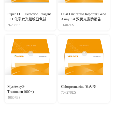
Super ECL Detection Reagent
Dual Luciferase Reporter Gene
ECL化学发光超敏显色试剂
Assay Kit 双荧光素酶报告基
盒
因检测试剂盒
36208ES
11402ES
MycAway®
Chlorpromazine 氯丙嗪
Treatment(1000×)-
707278ES
Mycoplasma Elimination
40607ES
Reagent 支原体去除试剂
（1000×）