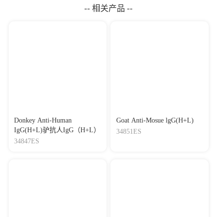
-- 相关产品 --
Donkey Anti-Human
Goat Anti-Mosue lgG(H+L)
IgG(H+L)驴抗人IgG（H+L）
34851ES
34847ES