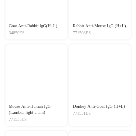
Goat Anti-Rabbit lgG(H+L)
Rabbit Anti-Mouse IgG (H+L)
34850ES
771508ES
Mouse Anti-Human IgG
Donkey Anti-Goat IgG (H+L)
(Lambda light chain)
771531ES
771535ES