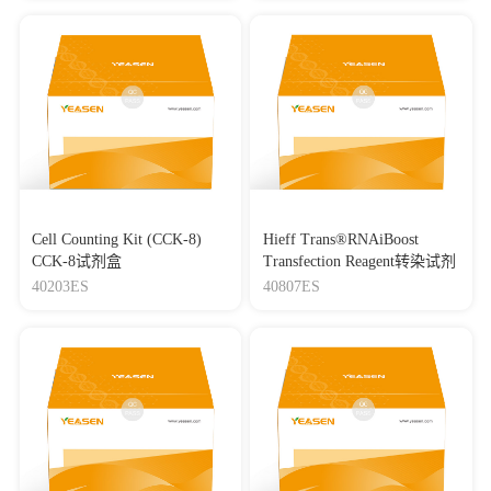
Cell Counting Kit (CCK-8)
Hieff Trans®RNAiBoost
CCK-8试剂盒
Transfection Reagent转染试剂
40203ES
40807ES