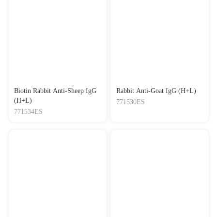
Biotin Rabbit Anti-Sheep IgG
Rabbit Anti-Goat IgG (H+L)
(H+L)
771530ES
771534ES