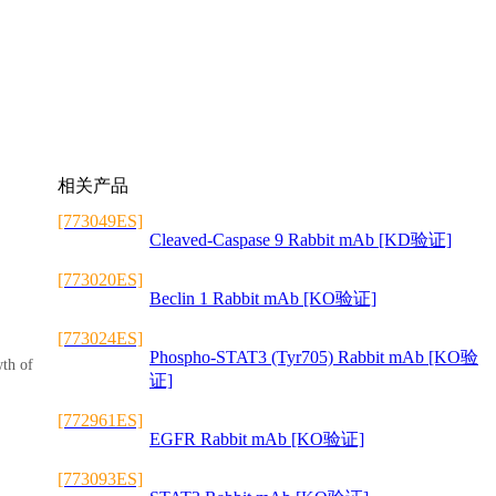
相关产品
[773049ES]
Cleaved-Caspase 9 Rabbit mAb [KD验证]
[773020ES]
Beclin 1 Rabbit mAb [KO验证]
[773024ES]
Phospho-STAT3 (Tyr705) Rabbit mAb [KO验
wth of
证]
[772961ES]
EGFR Rabbit mAb [KO验证]
[773093ES]