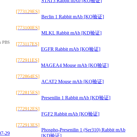
STAT3 Rabbit mAb [KO验证]
[773129ES]
Beclin 1 Rabbit mAb [KO验证]
[773100ES]
MLKL Rabbit mAb [KD验证]
ts PBS
[773117ES]
EGFR Rabbit mAb [KO验证]
[772911ES]
MAGEA4 Mouse mAb [KO验证]
[772864ES]
ACAT2 Mouse mAb [KO验证]
[772815ES]
Presenilin 1 Rabbit mAb [KD验证]
[772912ES]
FGF2 Rabbit mAb [KO验证]
[772913ES]
Phospho-Presenilin 1 (Ser310) Rabbit mAb
07-29
[KD验证]