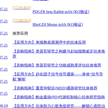
[772914ES]
07-21
PDGFR beta Rabbit mAb [KO验证]
[772865ES]
07-21
RhoGDI Mouse mAb [KO验证]
07-21
推荐应用
【应用方向】
单细胞表观测序中的抗体应用
07-21
【选购指南】
类器官研究之构建与起始细胞鉴定抗体推
荐
07-21
【选购指南】
类器官研究之功能成熟度评估抗体推荐
07-21
【应用方向】
趋化因子信号传导通路——身体“信号导
航”解析
07-21
【选购指南】
重度抑郁症(MDD)通路研究抗体推荐
07-21
【选购指南】
帕金森病(PD)代谢机制核心抗体研究指南
04-14
【应用方向】
抗体助力心脏免疫研究——解锁心衰防治