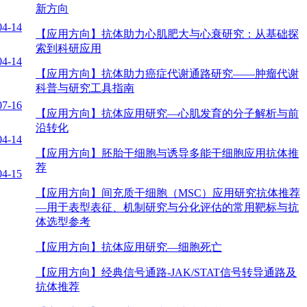
新方向
04-14
【应用方向】
抗体助力心肌肥大与心衰研究：从基础探
索到科研应用
04-14
【应用方向】
抗体助力癌症代谢通路研究——肿瘤代谢
科普与研究工具指南
07-16
【应用方向】
抗体应用研究—心肌发育的分子解析与前
沿转化
04-14
【应用方向】
胚胎干细胞与诱导多能干细胞应用抗体推
荐
04-15
【应用方向】
间充质干细胞（MSC）应用研究抗体推荐
—用于表型表征、机制研究与分化评估的常用靶标与抗
体选型参考
【应用方向】
抗体应用研究—细胞死亡
【应用方向】
经典信号通路-JAK/STAT信号转导通路及
抗体推荐