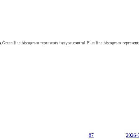
reen line histogram represents isotype control.Blue line histogram represen
87
2026-