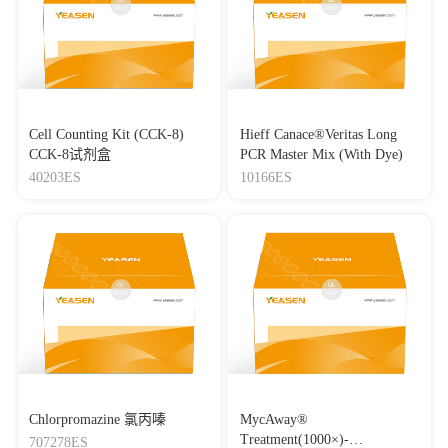
Cell Counting Kit (CCK-8)
Hieff Canace®Veritas Long
CCK-8试剂盒
PCR Master Mix (With Dye)
40203ES
10166ES
Chlorpromazine 氯丙嗪
MycAway®
Treatment(1000×)-
707278ES