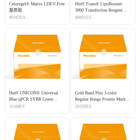
Ceturegel® Matrix LDEV-Free
Hieff Trans® LipoBooster
基质胶
3000 Transfection Reagent
Lipo3000转染试剂
40183ES
40801ES
Hieff UNICON® Universal
Gold Band Plus 3-color
Blue qPCR SYBR Green
Regular Range Protein Marker
Master Mix
(8-180 kDa) 三色预染蛋白质
11184ES
20350ES
分子量标准（8-180 kDa）