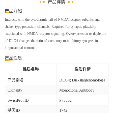
产品详情
产品介绍
Interacts with the cytoplasmic tail of NMDA receptor subunits and
shaker-type potassium channels. Required for synaptic plasticity
associated with NMDA receptor signaling. Overexpression or depletion
of DLG4 changes the ratio of excitatory to inhibitory synapses in
hippocampal neurons.
产品性质
性质名称
性质详情
产品别名
DLG4; Diskslargehomolog4
Clonality
Monoclonal Antibody
SwissProt ID
P78352
基因ID
1742