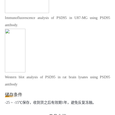
Immunofluorescence analysis of PSD95 in U87-MG using PSD95
antibody.
Western blot analysis of PSD95 in rat brain lysates using PSD95
antibody
储存条件
-25 ~ -15℃保存，收到货之后有效期1年，避免反复冻融。