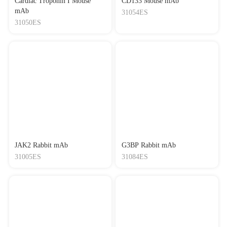
Cardiac Troponin I Mouse
CD133 Mouse mAb
mAb
31054ES
31050ES
JAK2 Rabbit mAb
G3BP Rabbit mAb
31005ES
31084ES