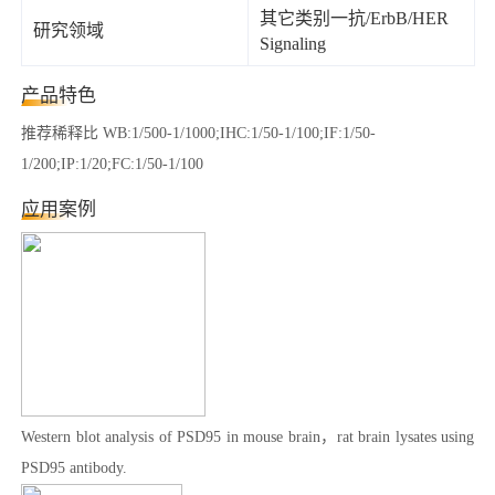
其它类别一抗/ErbB/HER
研究领域
Signaling
产品特色
推荐稀释比 WB:1/500-1/1000;IHC:1/50-1/100;IF:1/50-
1/200;IP:1/20;FC:1/50-1/100
应用案例
Western blot analysis of PSD95 in mouse brain，rat brain lysates using
PSD95 antibody.