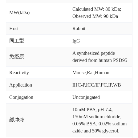
Calculated MW: 80 kDa;
MW(kDa)
Observed MW: 90 kDa
Host
Rabbit
同工型
IgG
A synthesized peptide
免疫原
derived from human PSD95
Reactivity
Mouse,Rat,Human
Application
IHC-P,ICC/IF,FC,IP,WB
Conjugation
Unconjugated
10mM PBS, pH 7.4,
150mM sodium chloride,
缓冲液
0.05% BSA, 0.02% sodium
azide and 50% glycerol.