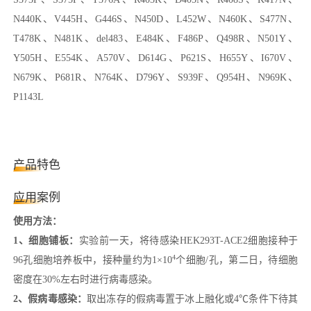
N440K、V445H、G446S、N450D、L452W、N460K、S477N、
T478K、N481K、del483、E484K、F486P、Q498R、N501Y、
Y505H、E554K、A570V、D614G、P621S、H655Y、I670V、
N679K、P681R、N764K、D796Y、S939F、Q954H、N969K、
P1143L
产品特色
应用案例
使用方法：
1、细胞铺板：
实验前一天，将待感染HEK293T-ACE2细胞接种于
4
96孔细胞培养板中，接种量约为1×10
个细胞/孔，第二日，待细胞
密度在30%左右时进行病毒感染。
2、假病毒感染：
取出冻存的假病毒置于冰上融化或4℃条件下待其