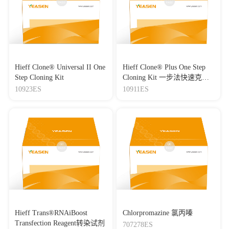
Hieff Clone® Universal II One
Hieff Clone® Plus One Step
Step Cloning Kit
Cloning Kit 一步法快速克隆
试剂盒
10923ES
10911ES
Hieff Trans®RNAiBoost
Chlorpromazine 氯丙嗪
Transfection Reagent转染试剂
707278ES