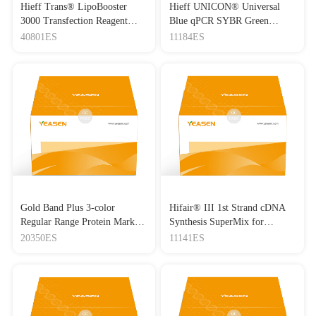
Hieff Trans® LipoBooster
Hieff UNICON® Universal
3000 Transfection Reagent
Blue qPCR SYBR Green
Lipo3000转染试剂
Master Mix
40801ES
11184ES
Gold Band Plus 3-color
Hifair® III 1st Strand cDNA
Regular Range Protein Marker
Synthesis SuperMix for
(8-180 kDa) 三色预染蛋白质
qPCR(gDNA digester plus)
20350ES
11141ES
分子量标准（8-180 kDa）