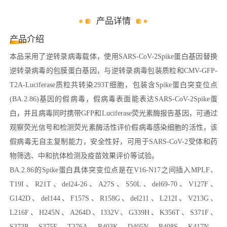
产品详情
产品介绍
本品采用了逆转录病毒载体，使用SARS-CoV-2Spike蛋白基因替换
逆转录病毒的包膜蛋白基因，与逆转录病毒包装质粒和CMV-GFP-
T2A-Luciferase质粒共转染293T细胞，包装含Spike蛋白突变位点
(BA.2.86)基因的假病毒，假病毒表面能表达SARS-CoV-2Spike蛋
白，并且病毒同时携带GFP和Luciferase荧光素酶报告基因，可通过
观察荧光信号和检测荧光素酶活性评价假病毒感染细胞的活性，该
假病毒无自主复制能力，安全性好，可用于SARS-CoV-2受体和药
物筛选、中和抗体检测及疫苗效果评价等试验。
BA.2.86的Spike蛋白具体突变位点是在V16-N17之间插入MPLF、
T19I、R21T、del24-26、A27S、S50L、del69-70、V127F、
G142D、del144、F157S、R158G、del211、L212I、V213G、
L216F、H245N、A264D、I332V、G339H、K356T、S371F、
S373P、S375F、T376A、R403K、D405N、R408S、K417N、