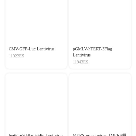
CMV-GFP-Luc Lentivirus
pGMLV-hTERT-3Flag
Lentivirus
11922ES
11943ES
lentiCas9-Blasticidin Lentivirus
MERS-pseudovirus（MERS假