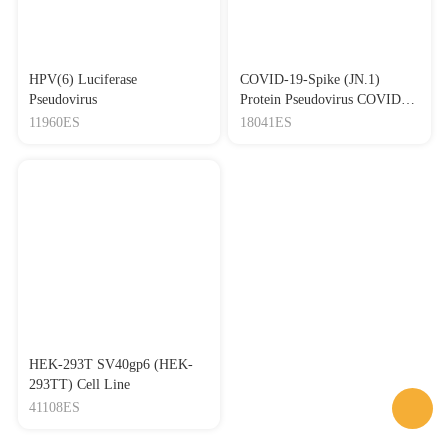
HPV(6) Luciferase
COVID-19-Spike (JN.1)
Pseudovirus
Protein Pseudovirus COVID-
19-S蛋白（JN.1）假病毒
11960ES
18041ES
HEK-293T SV40gp6 (HEK-
293TT) Cell Line
41108ES