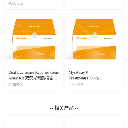
40807ES
Dual Luciferase Reporter Gene
MycAway®
Assay Kit 双荧光素酶报告基
Treatment(1000×)-
因检测试剂盒
Mycoplasma Elimination
11402ES
40607ES
Reagent 支原体去除试剂
（1000×）
-- 相关产品 --