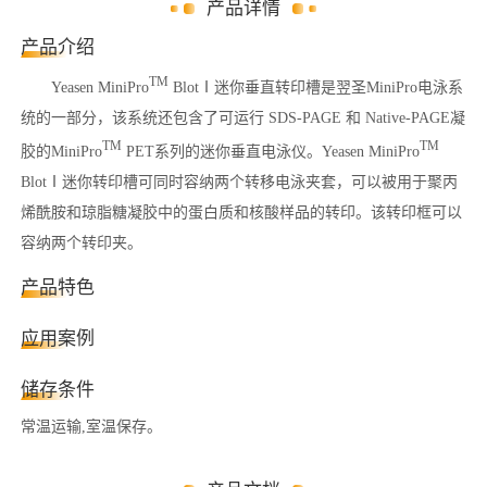
产品详情
产品介绍
TM
Yeasen MiniPro
BlotⅠ
迷你垂直转印槽是翌圣MiniPro电泳系
统的一部分，该系统还包含了可运行 SDS-PAGE 和 Native-PAGE凝
TM
TM
胶的
MiniPro
PET
系列的迷你垂直电泳仪。
Yeasen MiniPro
BlotⅠ
迷你转印槽可同时容纳两个转移电泳夹套，可以被用于聚丙
烯酰胺和琼脂糖凝胶中的蛋白质和核酸样品的转印。该转印框可以
容纳两个转印夹。
产品特色
应用案例
储存条件
常温运输,室温保存。