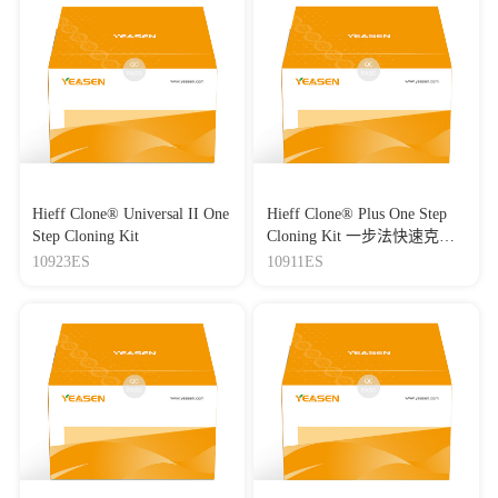
Hieff Clone® Universal II One
Hieff Clone® Plus One Step
Step Cloning Kit
Cloning Kit 一步法快速克隆
试剂盒
10923ES
10911ES