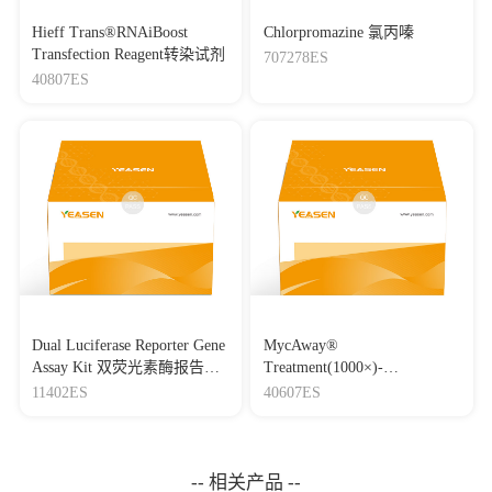
Hieff Trans®RNAiBoost
Chlorpromazine 氯丙嗪
Transfection Reagent转染试剂
707278ES
40807ES
Dual Luciferase Reporter Gene
MycAway®
Assay Kit 双荧光素酶报告基
Treatment(1000×)-
因检测试剂盒
Mycoplasma Elimination
11402ES
40607ES
Reagent 支原体去除试剂
（1000×）
-- 相关产品 --