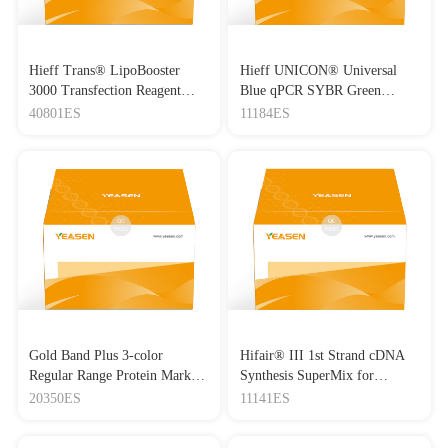
Hieff Trans® LipoBooster
Hieff UNICON® Universal
3000 Transfection Reagent
Blue qPCR SYBR Green
Lipo3000转染试剂
Master Mix
40801ES
11184ES
Gold Band Plus 3-color
Hifair® III 1st Strand cDNA
Regular Range Protein Marker
Synthesis SuperMix for
(8-180 kDa) 三色预染蛋白质
qPCR(gDNA digester plus)
20350ES
11141ES
分子量标准（8-180 kDa）