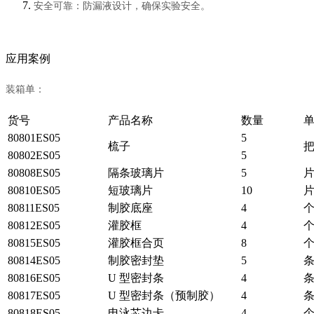
安全可靠：防漏液设计，确保实验安全。
应用案例
装箱单：
货号
产品名称
数量
80801ES05
5
梳子
80802ES05
5
80808ES05
隔条玻璃片
5
80810ES05
短玻璃片
10
80811ES05
制胶底座
4
80812ES05
灌胶框
4
80815ES05
灌胶框合页
8
80814ES05
制胶密封垫
5
80816ES05
U 型密封条
4
80817ES05
U 型密封条（预制胶）
4
80818ES05
电泳芯边卡
4