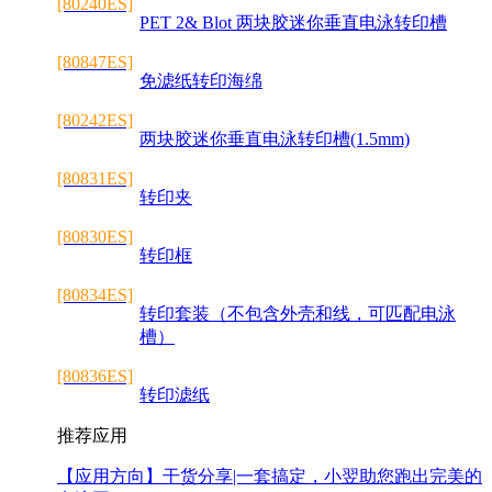
[80240ES]
PET 2& Blot 两块胶迷你垂直电泳转印槽
[80847ES]
免滤纸转印海绵
[80242ES]
两块胶迷你垂直电泳转印槽(1.5mm)
[80831ES]
转印夹
[80830ES]
转印框
[80834ES]
转印套装（不包含外壳和线，可匹配电泳
槽）
[80836ES]
转印滤纸
推荐应用
【应用方向】
干货分享|一套搞定，小翌助您跑出完美的