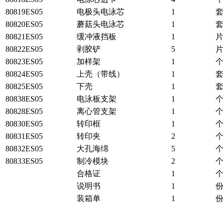
80819ES05
电极头电泳芯
1
80820ES05
蘑菇头电泳芯
1
80821ES05
缓冲液挡板
1
80822ES05
剥胶铲
5
80823ES05
加样架
1
80824ES05
上壳（带线）
1
80825ES05
下壳
1
80838ES05
电泳板支架
1
80828ES05
离心管支架
1
80830ES05
转印框
1
80831ES05
转印夹
2
80832ES05
大孔海绵
5
80833ES05
制冷模块
2
合格证
1
说明书
1
装箱单
1