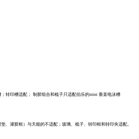
转印槽适配； 制胶组合和梳子只适配伯乐的mini 垂直电泳槽
封垫、灌胶框）与天能的不适配；玻璃、梳子、转印框和转印夹适配。