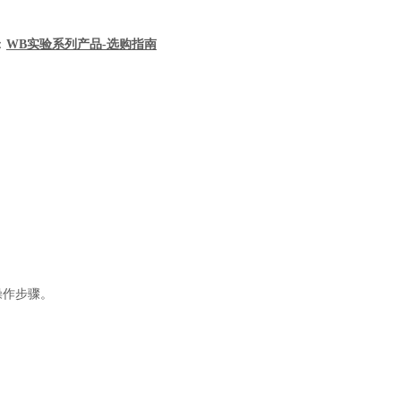
：
WB实验系列产品-选购指南
。
少操作步骤。