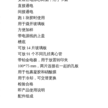
套
直接通电
套
间接通电
片
跑 1 块胶时使用
片
用于撬开玻璃板
个
方便加样
套
带电源线的上盖
套
槽底
个
可放 14 片玻璃板
个
可放 91 个不同孔径离心管
个
带铂金电极，用于放置转印夹
个
100*75 mm，两片连接在一起的孔板
个
用于包裹凝胶和硝酸膜
个
用于冷却，可交替更换
个
检验合格
份
即产品使用说明
份
配件组成