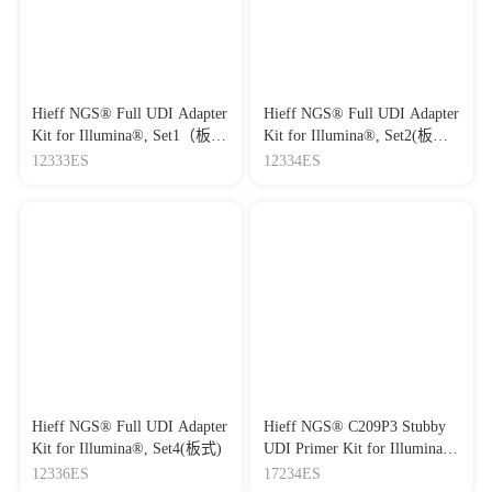
Hieff NGS® Full UDI Adapter
Hieff NGS® Full UDI Adapter
Kit for Illumina®, Set1（板
Kit for Illumina®, Set2(板
式）
式）
12333ES
12334ES
Hieff NGS® Full UDI Adapter
Hieff NGS® C209P3 Stubby
Kit for Illumina®, Set4(板式)
UDI Primer Kit for Illumina®
Set1/Set2/Set3/Set4（板式）
12336ES
17234ES