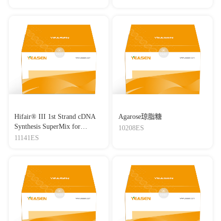
分子量标准（8-180 kDa）
Hifair® III 1st Strand cDNA
Agarose琼脂糖
Synthesis SuperMix for
10208ES
qPCR(gDNA digester plus)
11141ES