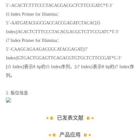
5´-ACACTCTTTCCCTACACGACGCTCTTCCGATC*T-3´
i5 Index Primer for Illumina：
5´-AATGATACGGCGACCACCGAGATCTACAC[i5
Index]ACACTCTTTCCCTACACGACGCTCTTCCGATC*T-3´
i7 Index Primer for Illumina：
5´-CAAGCAGAAGACGGCATACGAGAT[i7
Index]GTGACTGGAGTTCAGACGTGTGCTCTTCCGAT*C-3´
[i5 Index]表示8 bp的i5 Index序列，[i7 Index]表示8 bp的i7 Index序
列。
2. 板位信息
已发表文献
产品应用