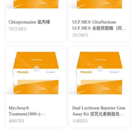
Chlorpromazine 氯丙嗪
UCF.ME® UltraNuclease
UCF.ME® 全能核酸酶（同
707278ES
Benzonase）
20156ES
MycAway®
Dual Luciferase Reporter Gene
Treatment(1000×)-
Assay Kit 双荧光素酶报告基
Mycoplasma Elimination
因检测试剂盒
40607ES
11402ES
Reagent 支原体去除试剂
（1000×）