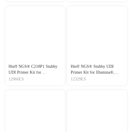
Hieff NGS® C218P1 Stubby
Hieff NGS® Stubby UDI
UDI Primer Kit for
Primer Kit for Illumina®,
Illumina®（板式，96 index）
Set3（1152种Illumina双端唯
12966ES
12329ES
一接头，板式接头，set3）