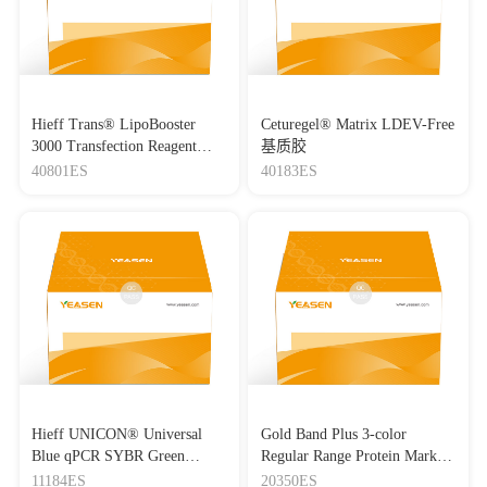
Hieff Trans® LipoBooster
Ceturegel® Matrix LDEV-Free
3000 Transfection Reagent
基质胶
Lipo3000转染试剂
40801ES
40183ES
Hieff UNICON® Universal
Gold Band Plus 3-color
Blue qPCR SYBR Green
Regular Range Protein Marker
Master Mix
(8-180 kDa) 三色预染蛋白质
11184ES
20350ES