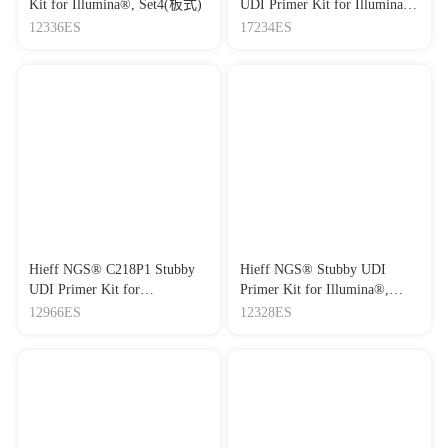
Kit for Illumina®, Set4(板式)
UDI Primer Kit for Illumina®
Set1/Set2/Set3/Set4（板式）
12336ES
17234ES
Hieff NGS® C218P1 Stubby
Hieff NGS® Stubby UDI
UDI Primer Kit for
Primer Kit for Illumina®,
Illumina®（板式，96 index）
Set2（1152种Illumina双端唯
12966ES
12328ES
一接头，板式接头，set2）