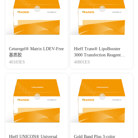
Ceturegel® Matrix LDEV-Free
Hieff Trans® LipoBooster
基质胶
3000 Transfection Reagent
Lipo3000转染试剂
40183ES
40801ES
Hieff UNICON® Universal
Gold Band Plus 3-color