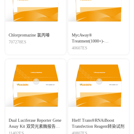
Chlorpromazine 氯丙嗪
MycAway®
Treatment(1000×)-
707278ES
Mycoplasma Elimination
40607ES
Reagent 支原体去除试剂
（1000×）
Dual Luciferase Reporter Gene
Hieff Trans®RNAiBoost
Assay Kit 双荧光素酶报告基
Transfection Reagent转染试剂
因检测试剂盒
11402ES
40807ES