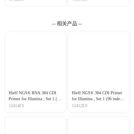
-- 相关产品 --
Hieff NGS® RNA 384 CDI
Hieff NGS® 384 CDI Primer
Primer for Illumina , Set 1 (96
for Illumina , Set 1 (96 index)
index)/384 illumina管式接
384 种CDI 引物接头 - 适用于
12414ES
12412ES
头，RNA建库专用，双端不
因美纳测序平台
唯一接头