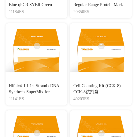
Blue qPCR SYBR Green
Regular Range Protein Marker
Master Mix
(8-180 kDa) 三色预染蛋白质
11184ES
20350ES
分子量标准（8-180 kDa）
Hifair® III 1st Strand cDNA
Cell Counting Kit (CCK-8)
Synthesis SuperMix for
CCK-8试剂盒
qPCR(gDNA digester plus)
11141ES
40203ES