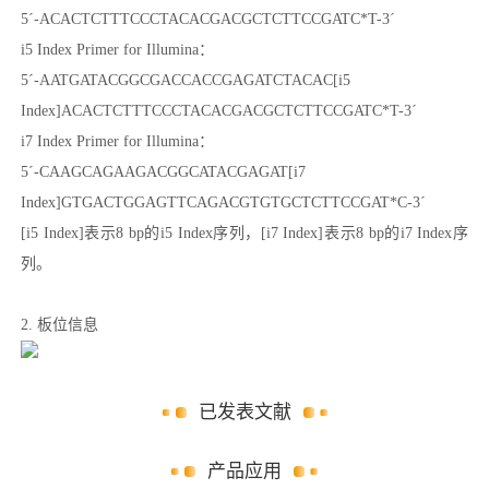
5´-ACACTCTTTCCCTACACGACGCTCTTCCGATC*T-3´
i5 Index Primer for Illumina：
5´-AATGATACGGCGACCACCGAGATCTACAC[i5
Index]ACACTCTTTCCCTACACGACGCTCTTCCGATC*T-3´
i7 Index Primer for Illumina：
5´-CAAGCAGAAGACGGCATACGAGAT[i7
Index]GTGACTGGAGTTCAGACGTGTGCTCTTCCGAT*C-3´
[i5 Index]表示8 bp的i5 Index序列，[i7 Index]表示8 bp的i7 Index序
列。
2. 板位信息
已发表文献
产品应用