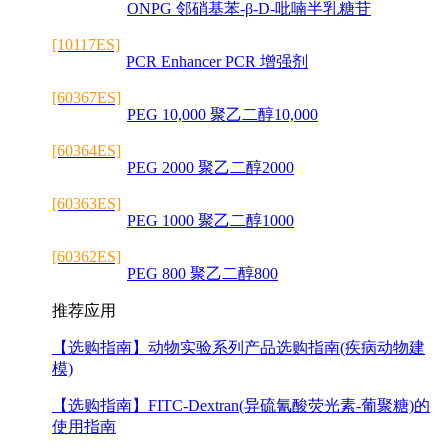
ONPG 邻硝基苯-β-D-吡喃半乳糖苷
[10117ES]
PCR Enhancer PCR 增强剂
[60367ES]
PEG 10,000 聚乙二醇10,000
[60364ES]
PEG 2000 聚乙二醇2000
[60363ES]
PEG 1000 聚乙二醇1000
[60362ES]
PEG 800 聚乙二醇800
推荐应用
【选购指南】
动物实验系列产品选购指南(疾病动物建
模)
【选购指南】
FITC-Dextran(异硫氰酸荧光素-葡聚糖)的
使用指南