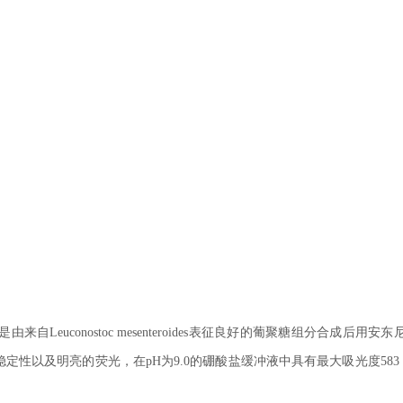
自Leuconostoc mesenteroides表征良好的葡聚糖组分合成后用安东
学稳定性以及明亮的荧光，在pH为9.0的硼酸盐缓冲液中具有最大吸光度583 