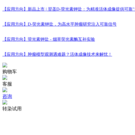
[ 7 ]
Structural insights into multiplexed pharmacological actions of t
【应用方向】
新品上市 | 翌圣D-荧光素钾盐：为精准活体成像提供可靠“
Journal:Nature Communications
|
DOI:10.1038/s41467-022-28683
[ 8 ]
Molecular insights into the distinct signaling duration for the p
【应用方向】
D-荧光素钾盐，为高水平肿瘤研究注入可靠信号
Journal:Nature Communications
|
DOI:10.1038/s41467-022-34009
【应用方向】
荧光素钾盐 - 烟草荧光素酶互补实验
[ 9 ]
Identification and mechanism of G protein-biased ligands for 
Journal:Nature Chemical Biology
|
DOI:10.1038/s41589-021-0091
【应用方向】
肿瘤模型观测遇难题？活体成像技术来解忧！
[ 10 ]
Ligand recognition and G-protein coupling selectivity of chole
购物车
Journal:Nature Chemical Biology
|
DOI:10.1038/s41589-021-0084
客服
[ 11 ]
Structural basis for activation of the growth hormone-releasing
Journal:Nature Communications
|
DOI:10.1038/s41467-020-18945
咨询
[ 12 ]
Modulating effects of RAMPs on signaling profiles of the gluc
转染试用
Journal:Acta Pharmaceutica Sinica B
|
DOI:10.1016/j.apsb.2021.0
[ 13 ]
GRP75-driven, cell-cycle-dependent macropinocytosis of Tat/pD
cancer