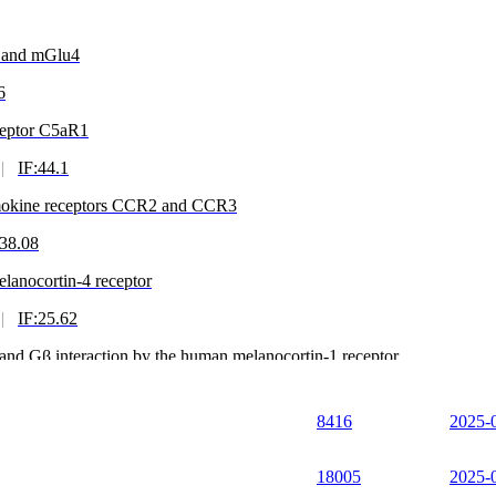
2 and mGlu4
6
ceptor C5aR1
|
IF:44.1
chemokine receptors CCR2 and CCR3
:38.08
melanocortin-4 receptor
|
IF:25.62
and Gβ interaction by the human melanocortin-1 receptor
|
IF:25.62
8416
2025-
-6
|
IF:18.1
18005
2025-