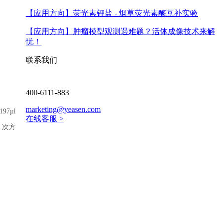
【应用方向】
荧光素钾盐 - 烟草荧光素酶互补实验
【应用方向】
肿瘤模型观测遇难题？活体成像技术来解
忧！
联系我们
400-6111-883
marketing@yeasen.com
7µl
在线客服 >
5 次方