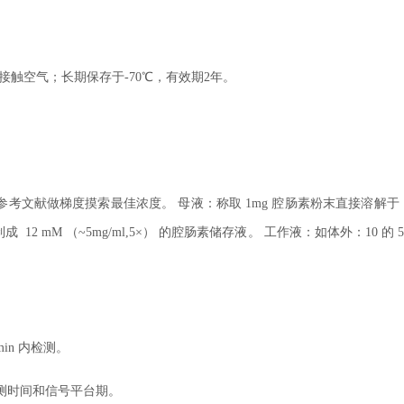
接触空气；长期保存于-70℃，有效期2年。
文献做梯度摸索最佳浓度。 母液：称取 1mg 腔肠素粉末直接溶解于 19
制成 12 mM （~5mg/ml,5×） 的腔肠素储存液。 工作液：如体外：10 的 
min 内检测。
测时间和信号平台期。