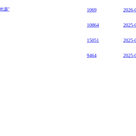
irzepatide and peptide 20 at the GIP, GLP-1 or glucagon receptors
光源”
1069
2026-
-0
|
IF:17.69
eptide-induced PTH1R activation
10864
2025-
-x
|
IF:17.69
15051
2025-
chemokine receptor CCR1
8-z
|
IF:15.04
9464
2025-
cystokinin A receptor
1-3
|
IF:15.04
 hormone receptor
-0
|
IF:12.12
agon receptor family
7.028
|
IF:11.61
NA-Ca2+ nanoparticles underlies distinct gene therapy effect in ovar