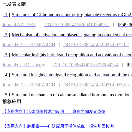
已发表文献
[ 1 ]
Structures of Gi-bound metabotropic glutamate receptors mGlu
Journal:NATURE
|
DOI:10.1038/s41586-021-03495-2
|
IF:49.9
[ 2 ]
Mechanism of activation and biased signaling in complement re
Journal:CELL RESEARCH
|
DOI:10.1038/s41422-023-00779-2
[ 3 ]
Molecular insights into ligand recognition and activation of 
Journal:Cell Discovery
|
DOI:10.1038/s41421-022-00403-4
|
IF
[ 4 ]
Structural insights into ligand recognition and activation of the 
Journal:CELL RESEARCH
|
DOI:10.1038/s41422-021-00552-3
[ 5 ]
Structural mechanism of calcium-mediated hormone recognition 
推荐应用
Journal:CELL RESEARCH
|
DOI:10.1038/s41422-021-00557-y
【应用方向】
活体成像技术与应用——聚焦生物发光成像
[ 6 ]
Structural basis for positive allosteric regulation of CB2 receptor
Journal:Nature Communications
|
DOI:10.1038/s41467-026-72923
【应用方向】
腔肠素——广泛应用于活体成像，报告基因检测