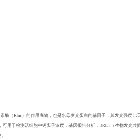
是海肾荧光素酶（Rluc）的作用底物，也是水母发光蛋白的辅因子，其发光强度比
，可用于检测活细胞中钙离子浓度，基因报告分析，BRET（生物发光共
测。