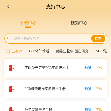
支持中心
下载中心
视频中心

请输入关键字搜索
搜索
分子生物学
IVD体外诊断
细胞生物学/蛋白研究
NGS高通
实时荧光定量PCR实验技术手册(反转定量)
预览
下载
PCR核酸电泳实验技术手册
预览
下载
分子克隆产品手册
预览
下载