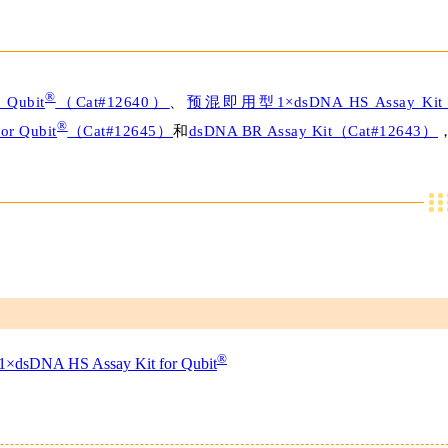
®
 Qubit
（Cat#12640）
、
预混即用型1×dsDNA HS Assay Kit 
®
r Qubit
（Cat#12645）
和
dsDNA BR Assay Kit（Cat#12643）
®
1×dsDNA HS Assay Kit for Qubit