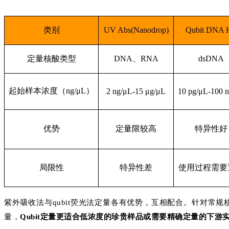
类别
UV Abs(Nanodrop)
Qubit DNA 
定量核酸类型
DNA、RNA
dsDNA
起始样本浓度（ng/μL）
2 ng/μL-15 μg/μL
10 pg/μL-100 
优势
定量限较高
特异性好
局限性
特异性差
使用过程需要
紫外吸收法与qubit荧光法定量各有优势，互相配合。针对常
量，
Qubit定量更适合低浓度的珍贵样品或需要精确定量的下游