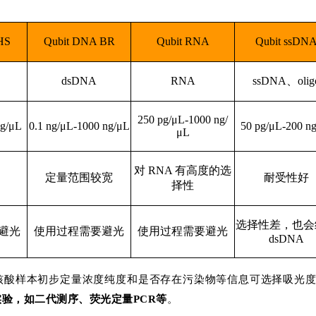
HS
Qubit DNA BR
Qubit RNA
Qubit ssDN
dsDNA
RNA
ssDNA、olig
250 pg/μL-1000 ng/
ng/μL
0.1 ng/μL-1000 ng/μL
50 pg/μL-200 n
μL
对 RNA 有高度的选
定量范围较宽
耐受性好
择性
选择性差，也会
避光
使用过程需要避光
使用过程需要避光
dsDNA
规核酸样本初步定量浓度纯度和是否存在污染物等信息可选择吸光
实验，如二代测序、荧光定量PCR等
。