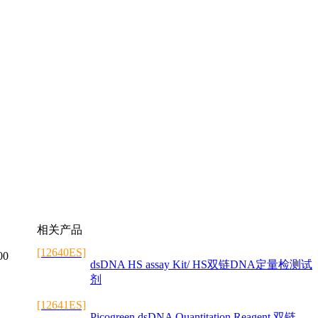
相关产品
[12640ES]
00
dsDNA HS assay Kit/ HS双链DNA定量检测试
剂
[12641ES]
Picogreen dsDNA Quantitation Reagent 双链