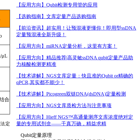
【应用方向】
Qubit检测专用管的应用
【选购指南】
文库定量产品选购指南
A
【前沿资讯】
超实用！让预混液更懂你！即用型ssDNA
定量预混液全新升级！
o
【应用方向】
miRNA定量分析，这里有方案！
g/μL
【应用方向】
精品推荐|高灵敏ssDNA qubit定量产品助
力核酸检测更精准
【技术讲解】
NGS文库定量：快且准的Qubit or精确的
qPCR,其实都不能少！
【技术讲解】
Picogreen双链DNA(dsDNA)定量检测
结合
【应用方向】
NGS文库质检方法与注意事项
【应用方向】
Hieff NGS™高通量测序文库浓度绝对定
量的专用试剂盒——千真万确，精益求精
度法定
Qubit定量原理