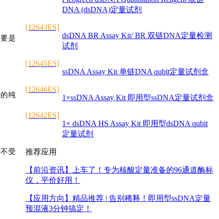
DNA (dsDNA)定量试剂
[12643ES]
dsDNA BR Assay Kit/ BR 双链DNA定量检测
主要是
试剂
[12645ES]
ssDNA Assay Kit 单链DNA qubit定量试剂盒
[12646ES]
酸的纯
1×ssDNA Assay Kit 即用型ssDNA定量试剂盒
[12642ES]
1× dsDNA HS Assay Kit 即用型dsDNA qubit
定量试剂
并不受
推荐应用
【前沿资讯】
上车了！专为核酸定量准备的96通道酶标
仪，平价好用！
【应用方向】
精品推荐 | 告别稀释！即用型ssDNA定量
预混液3分钟搞定！