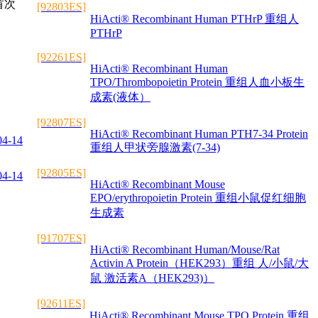
首次
[92803ES]
HiActi® Recombinant Human PTHrP 重组人
PTHrP
[92261ES]
HiActi® Recombinant Human
TPO/Thrombopoietin Protein 重组人血小板生
成素(液体）
[92807ES]
HiActi® Recombinant Human PTH7-34 Protein
04-14
重组人甲状旁腺激素(7-34)
[92805ES]
04-14
HiActi® Recombinant Mouse
EPO/erythropoietin Protein 重组小鼠促红细胞
生成素
[91707ES]
HiActi® Recombinant Human/Mouse/Rat
Activin A Protein（HEK293）重组 人/小鼠/大
鼠 激活素A（HEK293)）
[92611ES]
HiActi® Recombinant Mouse TPO Protein 重组