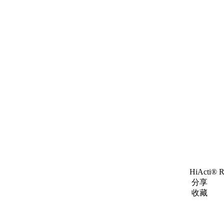
HiActi® 
分享
收藏