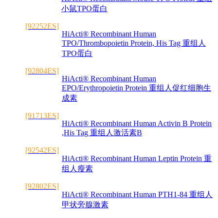
小鼠TPO蛋白
[92252ES]
HiActi® Recombinant Human
TPO/Thrombopoietin Protein, His Tag 重组人
TPO蛋白
[92804ES]
HiActi® Recombinant Human
EPO/Erythropoietin Protein 重组人促红细胞生
成素
[91713ES]
HiActi® Recombinant Human Activin B Protein
,His Tag 重组人激活素B
[92542ES]
HiActi® Recombinant Human Leptin Protein 重
组人瘦素
[92802ES]
HiActi® Recombinant Human PTH1-84 重组人
甲状旁腺激素