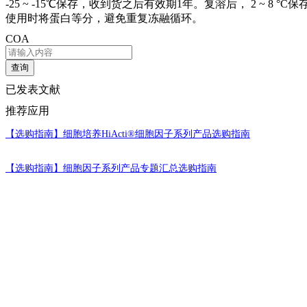
-25 ~ -15℃保存，收到货之后有效期1年。复溶后， 2 ~ 8 °
使用时将蛋白等分，避免重复冻融循环。
COA
查询
已发表文献
推荐应用
【选购指南】
细胞培养HiActi®细胞因子系列产品选购指南
【选购指南】
细胞因子系列产品专题汇总选购指南