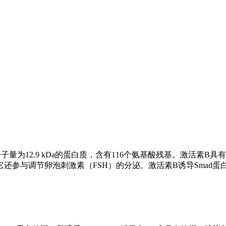
量为12.9 kDa的蛋白质，含有116个氨基酸残基。激活素B具
参与调节卵泡刺激素（FSH）的分泌。激活素B诱导Smad蛋