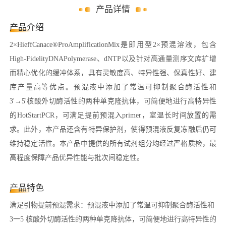
产品详情
产品介绍
2×HieffCanace®ProAmplificationMix是即用型2×预混溶液，包含
High-FidelityDNAPolymerase、dNTP以及针对高通量测序文库扩增
而精心优化的缓冲体系，具有灵敏度高、特异性强、保真性好、建
库产量高等优点。预混液中添加了常温可抑制聚合酶活性和
3'→5'核酸外切酶活性的两种单克隆抗体，可简便地进行高特异性
的HotStartPCR，可满足提前预混入primer，室温长时间放置的需
求。此外，本产品还含有特异保护剂，使得预混液反复冻融后仍可
维持稳定活性。本产品中提供的所有试剂组分均经过严格质检，最
高程度保障产品优异性能与批次间稳定性。
产品特色
满足引物提前预混需求：预混液中添加了常温可抑制聚合酶活性和
3一5 核酸外切酶活性的两种单克降抗体，可简便地进行高特异性的