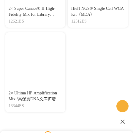
2× Super Canace® II High-
Hieff NGS® Single Cell WGA
Fidelity Mix for Library
Kit（MDA）
Amplification/ 高保真文库扩
12621ES
12512ES
增模块
2× Ultima HF Amplification
Mix /高保真DNA文库扩增模
块
13344ES