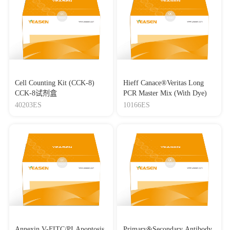
Cell Counting Kit (CCK-8)
Hieff Canace®Veritas Long
CCK-8试剂盒
PCR Master Mix (With Dye)
40203ES
10166ES
Annexin V-FITC/PI Apoptosis
Primary&Secondary Antibody