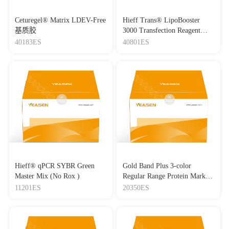
Ceturegel® Matrix LDEV-Free
Hieff Trans® LipoBooster
基质胶
3000 Transfection Reagent
Lipo3000转染试剂
40183ES
40801ES
Hieff® qPCR SYBR Green
Gold Band Plus 3-color
Master Mix (No Rox )
Regular Range Protein Marker
(8-180 kDa) 三色预染蛋白质
11201ES
20350ES
分子量标准（8-180 kDa）