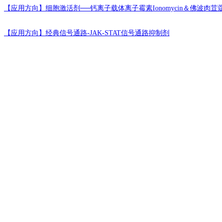
【应用方向】
细胞激活剂──钙离子载体离子霉素Ionomycin＆佛波肉荳
【应用方向】
经典信号通路-JAK-STAT信号通路抑制剂