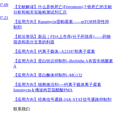
07-09
【文献解读】
什么是铁死亡(Ferroptosis)？铁死亡的文献
分析和相关实验检测试剂汇总
07-21
【应用方向】
Rapamycin雷帕霉素——mTOR特异性抑
制剂
【前沿资讯】
新品｜FDA上市库(分子药筛库)——药物
筛选和高分文章的利器
【应用方向】
钙离子载体--A23187和离子霉素
【应用方向】
蛋白转运抑制剂--Brefeldin A布雷非德菌素
A
【应用方向】
蛋白酶体抑制剂--MG132
【应用方向】
细胞激活剂──钙离子载体离子霉素
Ionomycin＆佛波肉荳蔻醋酸PMA
【应用方向】
经典信号通路-JAK-STAT信号通路抑制剂
联系我们