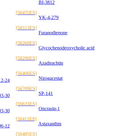
BI-3812
[56455ES]
YK-4-279
[58313ES]
Furanodienone
[58260ES]
Glycochenodeoxycholic acid
[58290ES]
Azadirachtin
[56406ES]
Nirogacestat
12-24
[56709ES]
SP-141
03-30
[56633ES]
Oncrasin-1
03-30
[56411ES]
Astaxanthin
06-12
[56485ES]