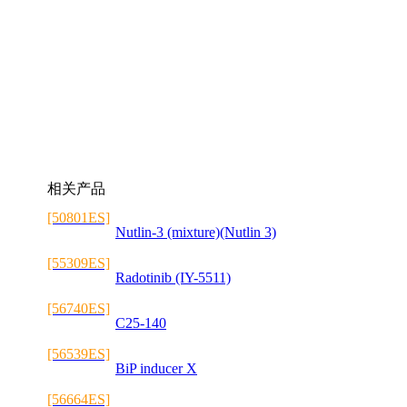
相关产品
[50801ES]
Nutlin-3 (mixture)(Nutlin 3)
[55309ES]
Radotinib (IY-5511)
[56740ES]
C25-140
[56539ES]
BiP inducer X
[56664ES]