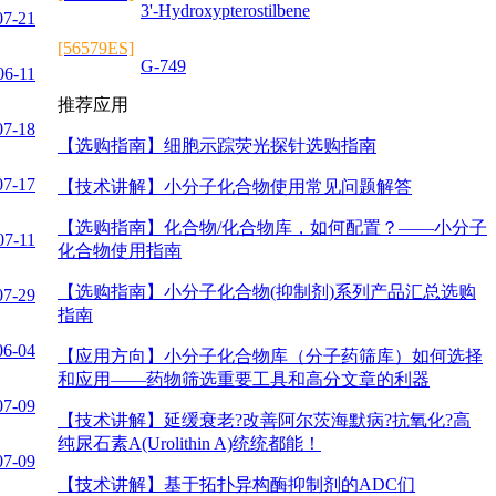
3'-Hydroxypterostilbene
07-21
[56579ES]
G-749
06-11
推荐应用
07-18
【选购指南】
细胞示踪荧光探针选购指南
07-17
【技术讲解】
小分子化合物使用常见问题解答
【选购指南】
化合物/化合物库，如何配置？——小分子
07-11
化合物使用指南
【选购指南】
小分子化合物(抑制剂)系列产品汇总选购
07-29
指南
06-04
【应用方向】
小分子化合物库（分子药筛库）如何选择
和应用——药物筛选重要工具和高分文章的利器
07-09
【技术讲解】
延缓衰老?改善阿尔茨海默病?抗氧化?高
纯尿石素A(Urolithin A)统统都能！
07-09
【技术讲解】
基于拓扑异构酶抑制剂的ADC们