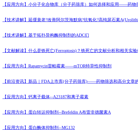
【应用方向】
小分子化合物库（分子药筛库）如何选择和应用——药物
【技术讲解】
延缓衰老?改善阿尔茨海默病?抗氧化?高纯尿石素A(Urolithi
【技术讲解】
基于拓扑异构酶抑制剂的ADC们
【文献解读】
什么是铁死亡(Ferroptosis)？铁死亡的文献分析和相关
【应用方向】
Rapamycin雷帕霉素——mTOR特异性抑制剂
【前沿资讯】
新品｜FDA上市库(分子药筛库)——药物筛选和高分文章
【应用方向】
钙离子载体--A23187和离子霉素
【应用方向】
蛋白转运抑制剂--Brefeldin A布雷非德菌素A
【应用方向】
蛋白酶体抑制剂--MG132