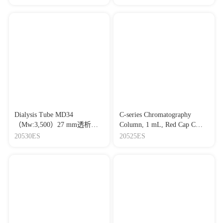
Dialysis Tube MD34
C-series Chromatography
（Mw:3,500）27 mm透析袋
Column, 1 mL, Red Cap C型
（截留分子量:3.5 kDa）
空柱，1 mL，红色盖（连接
20530ES
20525ES
AKTA、注射器或蠕动泵）