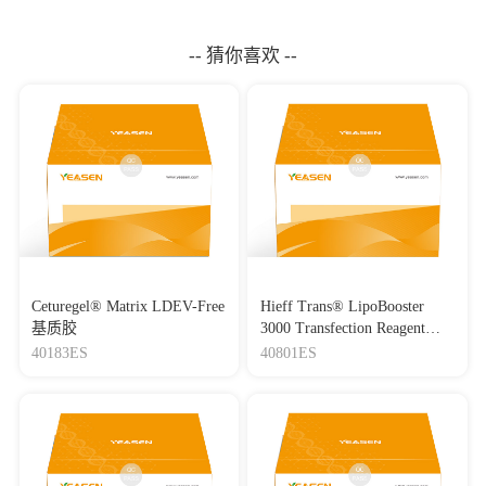
-- 猜你喜欢 --
Ceturegel® Matrix LDEV-Free
Hieff Trans® LipoBooster
基质胶
3000 Transfection Reagent
Lipo3000转染试剂
40183ES
40801ES