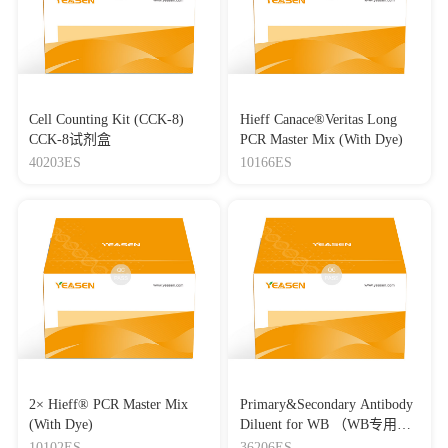
Cell Counting Kit (CCK-8)
Hieff Canace®Veritas Long
CCK-8试剂盒
PCR Master Mix (With Dye)
40203ES
10166ES
2× Hieff® PCR Master Mix
Primary&Secondary Antibody
(With Dye)
Diluent for WB （WB专用一
抗二抗稀释液）
10102ES
36206ES