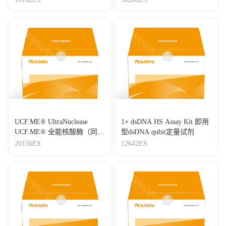
UCF.ME® UltraNuclease
1× dsDNA HS Assay Kit 即用
UCF.ME® 全能核酸酶（同
型dsDNA qubit定量试剂
Benzonase）
20156ES
12642ES