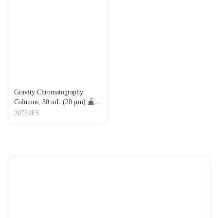
Gravity Chromatography
Columns, 30 mL (20 μm) 重力
层析空柱，30 mL（20 μm）
20724ES