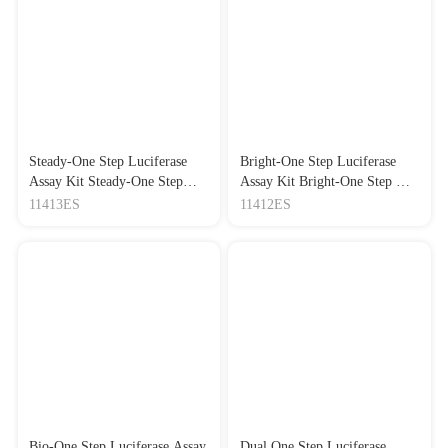
Journal：Nature Communications
|
DOI：10.1038/s41467-026-
72158-5
|
IF：15.7
[26]
Modulation of PKCα/ETS1 by klotho restores CYB5R4-
dependent mitochondrial function in proximal tubular epithelial
cells to attenuate the progression of diabetic kidney disease
Journal：Cardiovascular Diabetology
|
DOI：10.1186/s12933-
026-03150-y
|
IF：15.6
Steady-One Step Luciferase
Bright-One Step Luciferase
[27]
EGFR orchestrates neutrophil activation and NETosis via
Assay Kit Steady-One Step萤
Assay Kit Bright-One Step 萤
CEBPβ-dependent PGLYRP1 induction
光素酶报告基因检测试剂盒
光素酶报告基因检测试剂盒
11413ES
11412ES
Journal：CELL DEATH AND DIFFERENTIATION
|
DOI：
10.1038/s41418-026-01660-6
|
IF：15.4
[28]
Ginseng-derived vesicle-like nanoparticles deliver pgi-
MIR6136a-p3 for sepsis therapy via ELF3/NF-κB signaling axis
Journal：JOURNAL OF
NANOBIOTECHNOLOGY
|
DOI：10.1186/s12951-026-
04540-w
|
IF：15
[29]
FBXO42 facilitates Notch signaling activation and global
chromatin relaxation by promoting K63-linked
polyubiquitination of RBPJ
Bio-One Step Luciferase Assay
Dual One Step Luciferase