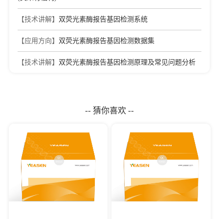
[8]
Hepatic GPR110 contributes to sex disparity in the
【技术讲解】
双荧光素酶报告基因检测系统
development of MASH through oestrogen receptor α-dependent
signalling
【应用方向】
双荧光素酶报告基因检测数据集
Journal：Nature Metabolism
|
DOI：10.1038/s42255-025-
01436-1
|
IF：20.8
【技术讲解】
双荧光素酶报告基因检测原理及常见问题分析
[9]
Perturb-seq uncovers pathological obstacles to direct cardiac
reprogramming in vivo
Journal：Cell Stem Cell
|
DOI：
10.1016/j.stem.2026.03.006
|
IF：20.4
-- 猜你喜欢 --
[10]
Exosomes from young healthy human plasma promote
functional recovery from intracerebral hemorrhage via
counteracting ferroptotic injury
Journal：Bioactive Materials
|
DOI：
10.1016/j.bioactmat.2023.03.007
|
IF：18.9
[11]
Bacteroides fragilis toxin promotes gall bladder cancer in
mice
Journal：Nature Microbiology
|
DOI：10.1038/s41564-026-
02404-5
|
IF：18.7