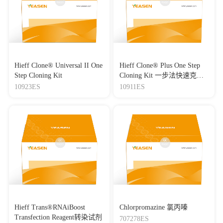
71872-4
|
IF：18.1
[17]
Regulation of host and virus genes by neuronal miR-138
favours herpes simplex virus 1 latency
Journal：Nature Microbiology
|
DOI：10.1038/s41564-020-
00860-1
|
IF：17.75
Hieff Clone® Universal II One
Hieff Clone® Plus One Step
[18]
Rational Development of Hypervalent Glycan Shield-
Step Cloning Kit
Cloning Kit 一步法快速克隆
Binding Nanoparticles with Broad-Spectrum Inhibition against
试剂盒
10923ES
10911ES
Fatal Viruses Including SARS-CoV-2 Variants
Journal：Advanced Science
|
DOI：
10.1002/advs.202202689
|
IF：17.52
[19]
CsZAT6/12 response auxin signaling to differentially
regulate theanine-dominated nitrogen flow in tea roots (Camellia
sinensis)
Journal：Journal of Advanced Research
|
DOI：
10.1016/j.jare.2026.05.002
|
IF：17.1
[20]
ICAM1 mRNA entraps ILF2/ILF3 to inhibit transcription
of EIF4E and global protein synthesis
Journal：MOLECULAR CELL
|
DOI：
Hieff Trans®RNAiBoost
Chlorpromazine 氯丙嗪
10.1016/j.molcel.2025.12.017
|
IF：16.6
Transfection Reagent转染试剂
707278ES