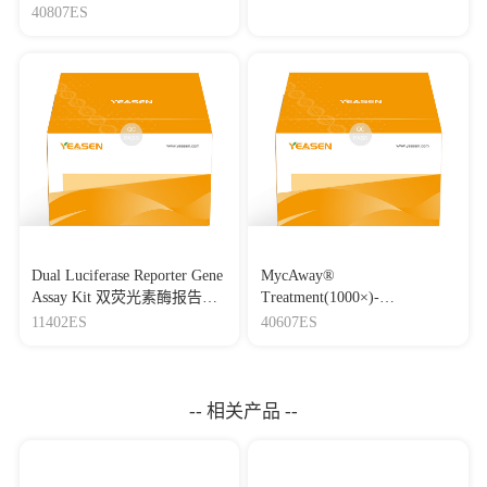
40807ES
[21]
H2O2 sulfenylates GRF8 to facilitate jasmonate signaling
by relieving MYC2 inhibition in Arabidopsis
Journal：MOLECULAR CELL
|
DOI：
10.1016/j.molcel.2026.05.003
|
IF：16
[22]
Chemoproteomic profiling reveals histone H4
dopaminylation inhibiting cell growth
Journal：Nature Chemical Biology
|
DOI：10.1038/s41589-
026-02225-x
|
IF：15.8
[23]
TET1 as a master regulator controlling GPX4-dependent
and -independent ferroptosis surveillance in acute myeloid
leukemia
Dual Luciferase Reporter Gene
MycAway®
Journal：Nature Communications
|
DOI：10.1038/s41467-026-
Assay Kit 双荧光素酶报告基
Treatment(1000×)-
68509-x
|
IF：15.7
因检测试剂盒
Mycoplasma Elimination
11402ES
40607ES
Reagent 支原体去除试剂
[24]
The insect Toll pathway activates antibacterial immunity
（1000×）
against the citrus Huanglongbing pathogen
Journal：Nature Communications
|
DOI：10.1038/s41467-026-
-- 相关产品 --
68575-1
|
IF：15.7
[25]
A rice ceRNA module suppresses Rhizoctonia solani–
induced cross-kingdom RNAi to reduce fungal pathogenicity