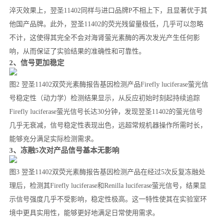
淬灭效果上，翌圣11402同样与进口品牌P不相上下，且显著优于其
他国产品牌。此外，翌圣11402的荧光残留量极低，几乎可以忽略
不计，这使得其完全不会对海肾萤光素酶的再次发光产生任何影
响，从而保证了实验结果的准确性和可靠性。
2、信号更加稳定
图2 翌圣11402双荧光素酶报告基因检测产品Firefly luciferase萤光信
号稳定性（动力学）检测结果显示，从反应初始时刻起持续追踪
Firefly luciferase萤光信号长达30分钟，发现翌圣11402的萤光信号
几乎无衰减，信号稳定性表现出色，远超常规机器操作所需时长，
能够充分满足实际检测需求。
3、冻融5次对产品信号基本无影响
图3 翌圣11402双荧光素酶报告基因检测产品在经过5次反复冻融处
理后，检测其Firefly luciferase和Renilla luciferase萤光信号，结果显
示信号强度几乎不受影响，稳定性极高。这一特性使其在实验室环
境中更具实用性，能够更好地满足日常使用需求。