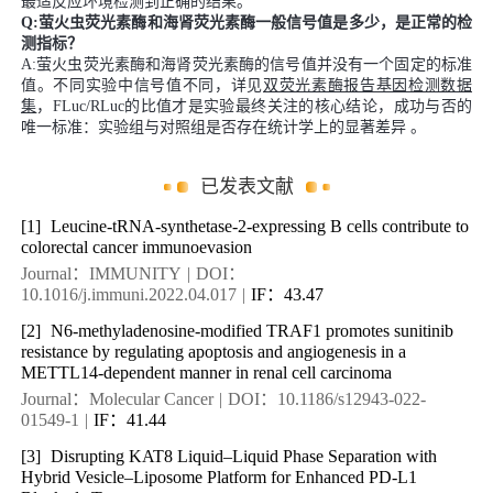
最适反应环境检测到正确的结果。
Q:萤火虫荧光素酶和海肾荧光素酶一般信号值是多少，是正常的检
测指标？
A:萤火虫荧光素酶和海肾荧光素酶的信号值并没有一个固定的标准
值。不同实验中信号值不同，详见
双荧光素酶报告基因检测数据
集
，FLuc/RLuc的比值才是实验最终关注的核心结论，成功与否的
唯一标准：实验组与对照组是否存在统计学上的显著差异 。
已发表文献
[1]
Leucine-tRNA-synthetase-2-expressing B cells contribute to
colorectal cancer immunoevasion
Journal：IMMUNITY
|
DOI：
10.1016/j.immuni.2022.04.017
|
IF：43.47
[2]
N6-methyladenosine-modified TRAF1 promotes sunitinib
resistance by regulating apoptosis and angiogenesis in a
METTL14-dependent manner in renal cell carcinoma
Journal：Molecular Cancer
|
DOI：10.1186/s12943-022-
01549-1
|
IF：41.44
[3]
Disrupting KAT8 Liquid–Liquid Phase Separation with
Hybrid Vesicle–Liposome Platform for Enhanced PD-L1