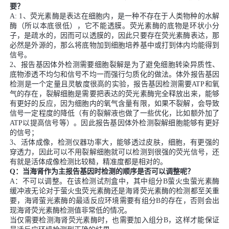
要？
A: 1、荧光素酶是表达在细胞内，是一种不存在于人类物种的水解
酶（所以本底很低），它不能透膜。荧光素酶的底物是环状小分
子，是疏水的，因而可以透膜的，因此只要存在荧光素酶表达，那
必然是外源的，那么将底物加到细胞培养基中或打到体内均能得到
信号。
2、报告基因体外检测需要细胞裂解是为了避免细胞转染异质性、
底物渗透不均匀和信号不均一而强行匀质化的做法。体外报告基因
检测是一个定量且灵敏度很高的实验，报告基因检测需要ATP和氧
气的存在，裂解细胞是需要把表达的荧光素酶完全释放出来，能够
有更好的反应，因为细胞内的氧气含量有限，如果不裂解，会导致
信号一定程度的降低（有的裂解液也做了一些优化，比如额外加了
ATP以提高信号等）。因此报告基因体外检测裂解细胞能够有更好
的信号；
3、活体成像，检测仪器功率大，能够透过皮肤，细胞，有更强的
穿透力，因此可以不用裂解细胞就可以检测到很强的荧光信号，还
有就是活体成像检测比较糙，精准度都是相对的。
Q：当海肾作为主报告基因时检测的顺序是否可以调整呢？
A：不可以调整。在该检测试剂盒中，其中组分B萤火虫萤光素酶
缓冲液无论对于萤火虫荧光素酶还是海肾荧光素酶的检测都至关重
要，海肾萤光素酶的最适反应环境需要有组分B的存在，否则会出
现海肾荧光素酶检测值非常低的情况。
当仅需要检测海肾荧光素酶时，也需要加入组分B，这样才能保证