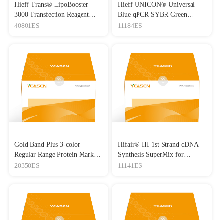
[12]
Multiomics analysis of the molecular and single-cell
Hieff Trans® LipoBooster
Hieff UNICON® Universal
responses of rice after deep-space flight on Chang’e-5
3000 Transfection Reagent
Blue qPCR SYBR Green
Journal：Nature Communications
|
DOI：10.1038/s41467-026-
Lipo3000转染试剂
Master Mix
40801ES
11184ES
73327-2
|
IF：18.1
[13]
Structural insights into C-terminus-mediated RNA target
cleavage by a mesophilic prokaryotic argonaute
Journal：Nature Communications
|
DOI：10.1038/s41467-026-
71422-y
|
IF：18.1
[14]
Microglial CD31 suppresses Aβ clearance and promotes
Alzheimer pathology in 5×FAD mice
Journal：Nature Communications
|
DOI：10.1038/s41467-026-
74037-5
|
IF：18.1
[15]
MARCH2 prevents doxorubicin-induced cardiomyopathy
Gold Band Plus 3-color
Hifair® III 1st Strand cDNA
by stabilizing NR1H2 and promoting clearance of apoptotic
Regular Range Protein Marker
Synthesis SuperMix for
cardiomyocytes
(8-180 kDa) 三色预染蛋白质
qPCR(gDNA digester plus)
20350ES
11141ES
Journal：Nature Communications
|
DOI：10.1038/s41467-026-
分子量标准（8-180 kDa）
71580-z
|
IF：18.1
[16]
A molecular framework of the Rht-A1–TaLA1-D module
controlling tiller angle in wheat
Journal：Nature Communications
|
DOI：10.1038/s41467-026-