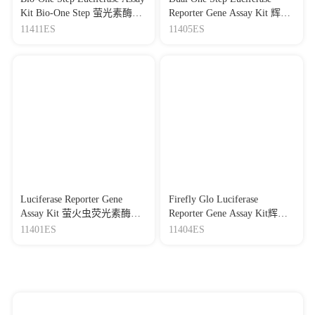
Journal：Science Advances
|
DOI：
10.1126/sciadv.abq4831
Kit Bio-One Step 萤光素酶报
|
IF：14.96
Reporter Gene Assay Kit 辉光
告基因检测试剂盒
型双荧光素酶报告基因检测
11411ES
11405ES
[30]
Interrogating glioma-M2 macrophage interactions identifies
试剂盒
Gal-9/Tim-3 as a viable target against PTEN-null glioblastoma
Journal：Science Advances
|
DOI：
10.1126/sciadv.abl5165
|
IF：14.96
[31]
Inhibition of ASCT2 induces hepatic stellate cell
senescence with modified proinflammatory secretome through an
IL-1α/NF-κB feedback pathway to inhibit liver fibrosis
Journal：Acta Pharmaceutica Sinica B
|
DOI：
10.1016/j.apsb.2022.03.014
|
IF：14.9
[32]
Effects of ZmHIPP on lead tolerance in maize seedlings:
Novel ideas for soil bioremediation
Luciferase Reporter Gene
Firefly Glo Luciferase
Journal：JOURNAL OF HAZARDOUS
Assay Kit 萤火虫荧光素酶报
Reporter Gene Assay Kit辉光
MATERIALS
|
DOI：10.1016/j.jhazmat.2022.128457
|
IF：
告基因检测试剂盒
型萤火虫荧光素酶报告基因
11401ES
11404ES
14.22
检测试剂盒
[33]
SIRT6-Mediated Deacetylation of ATF3 Promotes Silica-
Induced Lung Fibrosis by Enhancing its Nuclear Import via
Binding to Importin α
Journal：Advanced Science
|
DOI：10.1002/advs.75782
|
IF：