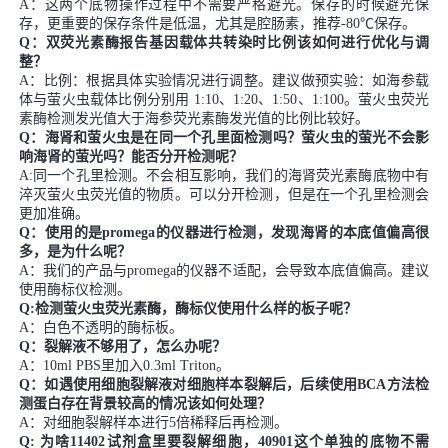
A：这两个底物操作过程中不需要严格避光。保存的时候避光保
存，更重要的保存条件是低温，尤其是腔肠素，推荐-80℃保存。
Q：双荧光素酶报告基因载体共转染时比例该如何进行优化与调
整？
A：比例：根据具体实验情况进行调整。建议做预实验：如海参载
体与萤火虫载体比例分别用 1:10、1:20、1:50、1:100。萤火虫荧光
素酶检测发光值大于海参荧光素酶发光值的比例比较好。
Q：海肾和萤火虫是在同一个孔里面检测吗？萤火虫的萤光不会影
响海肾的萤光吗？能否分开检测呢？
A:同一个孔里检测。不会相互影响，我们的海肾荧光素酶底物中有
淬灭萤火虫荧光值的物质。可以分开检测，但是在一个孔里检测会
更加准确。
Q：使用的是promega的仪器进行检测，发现海肾的本底值偏高很
多，是为什么呢？
A：我们的产品与promega的仪器不适配，会导致本底值偏高。建议
使用酶标仪检测。
Q:检测萤火虫荧光素酶，酶标仪使用什么样的板子呢？
A：白色不透明的酶标板。
Q：裂解液不够用了，怎么办呢？
A：10ml PBS里加入0.3ml Triton。
Q：如遇使用细胞裂解液对细胞样本裂解后，后续使用BCA方法检
测蛋白存在背景较高的情况该如何处理？
A：对细胞裂解样本进行5倍稀释后再检测。
Q: 为啥11402试剂盒里要裂解细胞，40901这个单独的底物不需