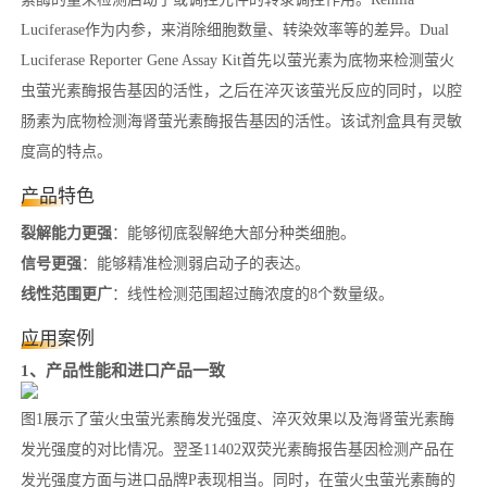
Luciferase作为内参，来消除细胞数量、转染效率等的差异。Dual
Luciferase Reporter Gene Assay Kit首先以萤光素为底物来检测萤火
虫萤光素酶报告基因的活性，之后在淬灭该萤光反应的同时，以腔
肠素为底物检测海肾萤光素酶报告基因的活性。该试剂盒具有灵敏
度高的特点。
产品特色
裂解能力更强
：能够彻底裂解绝大部分种类细胞。
信号更强
：能够精准检测弱启动子的表达。
线性范围更广
：线性检测范围超过酶浓度的8个数量级。
应用案例
1、产品性能和进口产品一致
图1展示了萤火虫萤光素酶发光强度、淬灭效果以及海肾萤光素酶
发光强度的对比情况。翌圣11402双荧光素酶报告基因检测产品在
发光强度方面与进口品牌P表现相当。同时，在萤火虫萤光素酶的