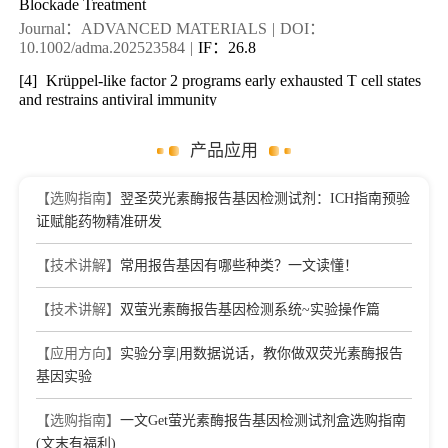
Blockade Treatment
Journal：ADVANCED MATERIALS
|
DOI：
10.1002/adma.202523584
|
IF：26.8
[4]
Krüppel-like factor 2 programs early exhausted T cell states
and restrains antiviral immunity
Journal：IMMUNITY
|
DOI：
10.1016/j.immuni.2026.03.029
|
IF：26.3
产品应用
[5]
Zinc accumulation-induced integrated stress response
triggers β-cell identity loss
【选购指南】
翌圣荧光素酶报告基因检测试剂：ICH指南预验
Journal：CELL RESEARCH
|
DOI：10.1038/s41422-026-
证赋能药物精准研发
01222-y
|
IF：25.9
【技术讲解】
常用报告基因有哪些种类？一文读懂！
[6]
Macrophage IRX3 promotes diet-induced obesity and
metabolic inflammation
【技术讲解】
双萤光素酶报告基因检测系统~实验操作篇
Journal：NATURE IMMUNOLOGY
|
DOI：
10.1038/s41590-021-01023-y
|
IF：25.61
【应用方向】
实验分享|用数据说话，教你做双荧光素酶报告
[7]
Cancer-associated fibroblasts suppress ferroptosis and
基因实验
induce gemcitabine resistance in pancreatic cancer cells by
secreting exosome-derived ACSL4-targeting miRNAs
【选购指南】
一文Get萤光素酶报告基因检测试剂盒选购指南
Journal：DRUG RESISTANCE UPDATES
|
DOI：
(文末有福利)
10.1016/j.drup.2023.100960
|
IF：24.3