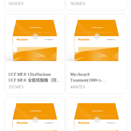
抗二抗稀释液）
10102ES
36206ES
UCF.ME® UltraNuclease
MycAway®
UCF.ME® 全能核酸酶（同
Treatment(1000×)-
Benzonase）
Mycoplasma Elimination
20156ES
40607ES
Reagent 支原体去除试剂
（1000×）