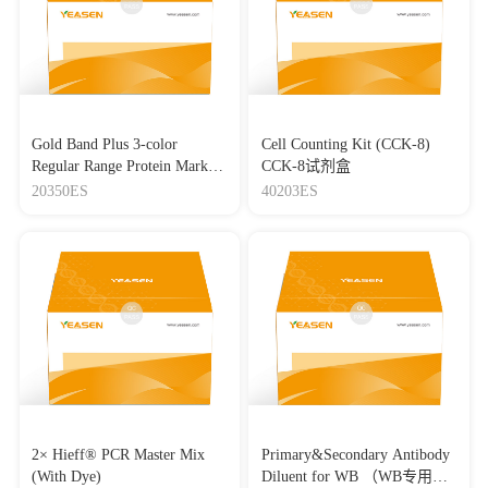
Gold Band Plus 3-color
Cell Counting Kit (CCK-8)
Regular Range Protein Marker
CCK-8试剂盒
(8-180 kDa) 三色预染蛋白质
20350ES
40203ES
分子量标准（8-180 kDa）
2× Hieff® PCR Master Mix
Primary&Secondary Antibody
(With Dye)
Diluent for WB （WB专用一