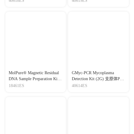
40618ES
40619ES
法）
针法）（2G）
MolPure® Magnetic Residual
GMyc-PCR Mycoplasma
DNA Sample Preparation Kit
Detection Kit (2G) 支原体PCR
磁珠法残留DNA样本前处理
检测试剂盒（巢式PCR）(2G)
18461ES
40614ES
试剂盒（瓶装）