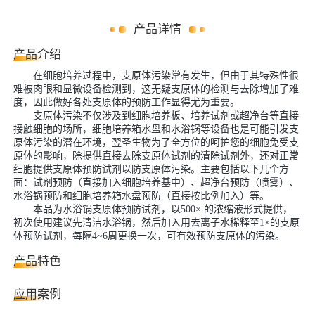
产品详情
产品介绍
在细胞培养过程中，支原体污染常有发生，但由于其特殊性很
难被肉眼和显微设备检测到，这无疑支原体的检测与去除增加了难
度，因此做好各处支原体的预防工作显得尤为重要。
支原体污染不仅涉及到细胞培养板、培养试剂或超净台等直接
接触细胞的场所，细胞培养箱水盘和水浴锅等设备也是可能引发支
原体污染的潜在环境，翌圣生物为了全方位的呵护您的细胞免受支
原体的影响，除提供直接去除支原体试剂的清除试剂外，还对正常
细胞提供支原体预防试剂以防支原体污染。主要包括以下几个方
面：试剂预防（直接加入细胞培养基中）、超净台预防（喷雾）、
水浴锅预防和细胞培养箱水盘预防（直接按比例加入）等。
本品为水浴锅支原体预防试剂，以500× 的浓缩液形式提供，
初次使用建议先清洁水浴锅，然后加入用去离子水稀释至1×的支原
体预防试剂，每隔4~6周更换一次，可有效预防支原体的污染。
产品特色
应用案例