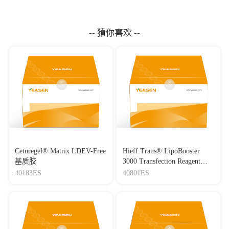
-- 猜你喜欢 --
Ceturegel® Matrix LDEV-Free
Hieff Trans® LipoBooster
基质胶
3000 Transfection Reagent
Lipo3000转染试剂
40183ES
40801ES