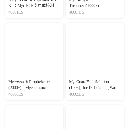
Kit GMyc-PCR支原体检测试
Treatment(1000×)-
剂盒
Mycoplasma Elimination
40601ES
40607ES
Reagent 支原体去除试剂
（1000×）
MycAway® Prophylactic
MycGuard™-1 Solution
(2000×) - Mycoplasma
(100×), for Disinfecting Water
Prevention Reagent
Bath of CO2 Incubator 细胞培
40608ES
40609ES
MycAway® 支原体预防试剂
养箱水盘1号消毒卫士（支原
（2000×）
体污染预防）