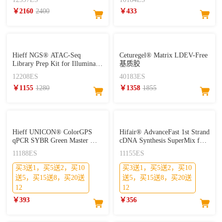
CUT&Tag试剂盒（单靶标）
￥2160
2400
￥433
Hieff NGS® ATAC-Seq
Ceturegel® Matrix LDEV-Free
Library Prep Kit for Illumina®
基质胶
ATAC建库试剂盒
12208ES
40183ES
￥1155
1280
￥1358
1855
Hieff UNICON® ColorGPS
Hifair® AdvanceFast 1st Strand
qPCR SYBR Green Master Mix
cDNA Synthesis SuperMix for
(No Rox)
qPCR (DNA digester plus)
11188ES
11155ES
买3送1，买5送2，买10
买3送1，买5送2，买10
送5，买15送8，买20送
送5，买15送8，买20送
12
12
￥393
￥356