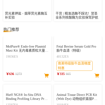
荧光素钾盐 - 烟草荧光素酶互
干货 | 精准选酶不踩坑！翌圣
补实验
全系列核酸酶为实验保驾护航
热门推荐
MolPure® Endo-free Plasmid
Fetal Bovine Serum Gold Pro
Maxi Kit 无内毒素质粒大量提
胎牛血清（特级）
取试剂盒
19036ES
40132ES
南美特级胎牛血清梯度
特惠
￥636
1273
￥335
665
Hieff NGS® In-Situ DNA
Animal Tissue Direct PCR Kit
Binding Profiling Library Prep
(With Dye) 动物组织直接PCR
Kit for Illumina® V2
试剂盒
12597ES
10184ES