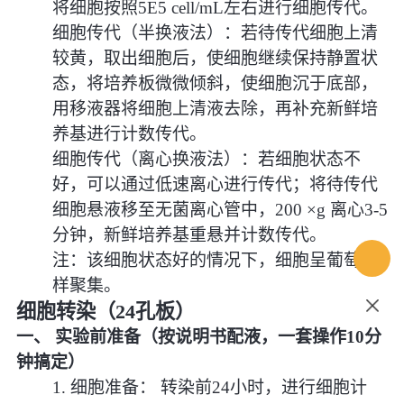
将细胞按照5E5 cell/mL左右进行细胞传代。
细胞传代（半换液法）：若待传代细胞上清
较黄，取出细胞后，使细胞继续保持静置状
态，将培养板微微倾斜，使细胞沉于底部，
用移液器将细胞上清液去除，再补充新鲜培
养基进行计数传代。
细胞传代（离心换液法）：若细胞状态不
好，可以通过低速离心进行传代；将待传代
细胞悬液移至无菌离心管中，200 ×g 离心3-5
分钟，新鲜培养基重悬并计数传代。
注：该细胞状态好的情况下，细胞呈葡萄串
样聚集。
细胞转染（24孔板）
一、 实验前准备（按说明书配液，一套操作10分
钟搞定）
1.
细胞准备：
转染前24小时，进行细胞计