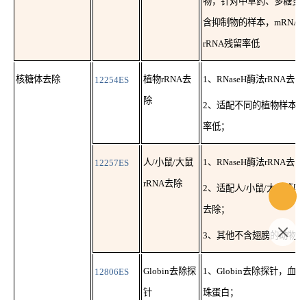
物，针对中草药、多糖多
含抑制物的样本，mRNA
rRNA残留率低
核糖体去除
12254ES
植物
rRNA去
1、RNaseH酶法rRNA去
除
2、适配不同的植物样本，r
率低；
12257ES
人
/小鼠/大鼠
1、RNaseH酶法rRNA去
rRNA去除
2、适配人/小鼠/大鼠等哺乳
去除；
3、其他不含翅膀的动物样
12806ES
Globin去除探
1、Globin去除探针，血
针
珠蛋白；