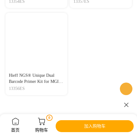
Set5/Set6/Set7/Set8（板式）
Set5/Set6/Set7/Set8（板式）
13354ES
13357ES
Hieff NGS® Unique Dual
Barcode Primer Kit for MGI®
Set5/Set6/Set7/Set8（板式）
13356ES
0
加入购物车
首页
购物车