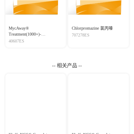
MycAway®
Chlorpromazine 氯丙嗪
Treatment(1000×)-
707278ES
Mycoplasma Elimination
40607ES
Reagent 支原体去除试剂
（1000×）
-- 相关产品 --