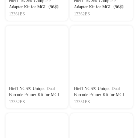
Hieff NGS® Complete
Hieff NGS® Complete
Adapter Kit for MGI（96种单
Adapter Kit for MGI（96种单
端长接头index，MGI平台，
端长接头index，MGI平台，
13361ES
13362ES
Set2）
Set3）
Hieff NGS® Unique Dual
Hieff NGS® Unique Dual
Barcode Primer Kit for MGI®,
Barcode Primer Kit for MGI®,
Set3（系列一：384种MGI平
Set2（系列一：384种MGI平
13352ES
13351ES
台接头，双端唯一短接头，
台接头，双端唯一短接头，
Set3）
Set2）