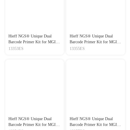
Hieff NGS® Unique Dual
Hieff NGS® Unique Dual
Barcode Primer Kit for MGI®,
Barcode Primer Kit for MGI®
Set4（系列一：384种MGI平
Set5/Set6/Set7/Set8（板式）
13353ES
13355ES
台接头，双端唯一短接头，
Set4）
Hieff NGS® Unique Dual
Hieff NGS® Unique Dual
Barcode Primer Kit for MGI®
Barcode Primer Kit for MGI®