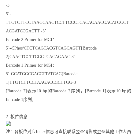
-3´
5´-
TTGTCTTCCTAAGCAACTCCTTGGCTCACAGAACGACATGGCT
ACGATCCGACTT -3´
Barcode 2 Primer for MGI：
5´-/5Phos/CTCTCAGTACGTCAGCAGTT[Barcode
2]CAACTCCTTGGCTCACAGAAC-3´
Barcode 1 Primer for MGI：
5´-GCATGGCGACCTTATCAG[Barcode
1]TTGTCTTCCTAAGACCGCTTGG-3´
[Barcode 2]表示10 bp的Barcode 2序列，[Barcode 1]表示10 bp的
Barcode 1序列。
2. 板位信息
注：各板位对应Index信息可直接联系翌圣销售或翌圣其他工作人员