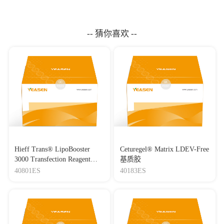
-- 猜你喜欢 --
Hieff Trans® LipoBooster
Ceturegel® Matrix LDEV-Free
3000 Transfection Reagent
基质胶
Lipo3000转染试剂
40801ES
40183ES