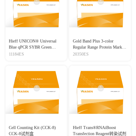
Hieff UNICON® Universal
Gold Band Plus 3-color
Blue qPCR SYBR Green
Regular Range Protein Marker
Master Mix
(8-180 kDa) 三色预染蛋白质
11184ES
20350ES
分子量标准（8-180 kDa）
Cell Counting Kit (CCK-8)
Hieff Trans®RNAiBoost
CCK-8试剂盒
Transfection Reagent转染试剂