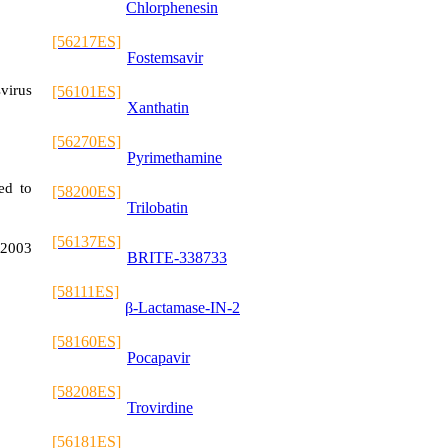
Chlorphenesin
[56217ES]
Fostemsavir
svirus
[56101ES]
Xanthatin
[56270ES]
Pyrimethamine
ed to
[58200ES]
Trilobatin
[56137ES]
 2003
BRITE-338733
[58111ES]
β-Lactamase-IN-2
[58160ES]
Pocapavir
[58208ES]
Trovirdine
[56181ES]