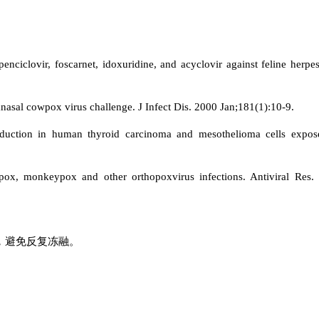
 penciclovir, foscarnet, idoxuridine, and acyclovir against feline herpe
tranasal cowpox virus challenge. J Infect Dis. 2000 Jan;181(1):10-9.
 induction in human thyroid carcinoma and mesothelioma cells expos
allpox, monkeypox and other orthopoxvirus infections. Antiviral Res.
存，避免反复冻融。