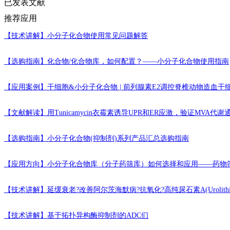
已发表文献
推荐应用
【技术讲解】
小分子化合物使用常见问题解答
【选购指南】
化合物/化合物库，如何配置？——小分子化合物使用指南
【应用案例】
干细胞&小分子化合物 | 前列腺素E2调控脊椎动物造血
【文献解读】
用Tunicamycin衣霉素诱导UPR和ER应激，验证MVA代
【选购指南】
小分子化合物(抑制剂)系列产品汇总选购指南
【应用方向】
小分子化合物库（分子药筛库）如何选择和应用——药物
【技术讲解】
延缓衰老?改善阿尔茨海默病?抗氧化?高纯尿石素A(Urolithi
【技术讲解】
基于拓扑异构酶抑制剂的ADC们