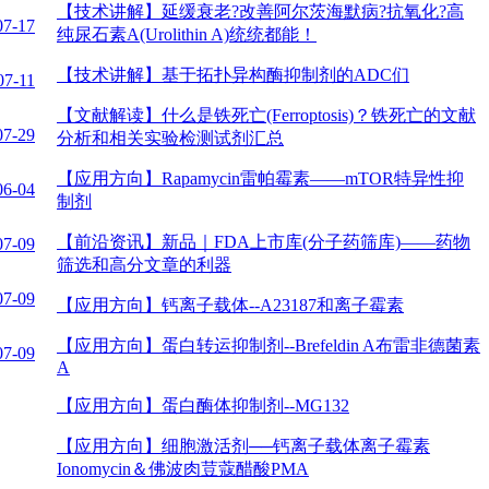
【技术讲解】
延缓衰老?改善阿尔茨海默病?抗氧化?高
07-17
纯尿石素A(Urolithin A)统统都能！
【技术讲解】
基于拓扑异构酶抑制剂的ADC们
07-11
【文献解读】
什么是铁死亡(Ferroptosis)？铁死亡的文献
07-29
分析和相关实验检测试剂汇总
【应用方向】
Rapamycin雷帕霉素——mTOR特异性抑
06-04
制剂
【前沿资讯】
新品｜FDA上市库(分子药筛库)——药物
07-09
筛选和高分文章的利器
07-09
【应用方向】
钙离子载体--A23187和离子霉素
【应用方向】
蛋白转运抑制剂--Brefeldin A布雷非德菌素
07-09
A
【应用方向】
蛋白酶体抑制剂--MG132
【应用方向】
细胞激活剂──钙离子载体离子霉素
Ionomycin＆佛波肉荳蔻醋酸PMA