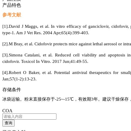
产品特色
参考文献
[1].David J Maggs, et al. In vitro efficacy of ganciclovir, cidofovir,
type-1. Am J Vet Res. 2004 Apr;65(4):399-403.
[2].M Bray, et al. Cidofovir protects mice against lethal aerosol or in
[3].Simona Catalani, et al. Reduced cell viability and apoptosis
cidofovir. Toxicol In Vitro. 2017 Jun;41:49-55.
[4].Robert O Baker, et al. Potential antiviral therapeutics for sm
Jan;57(1-2):13-23.
存储条件
冰袋运输。粉末直接保存于
-25~-15℃，有效期3年。建议干燥保
COA
查询