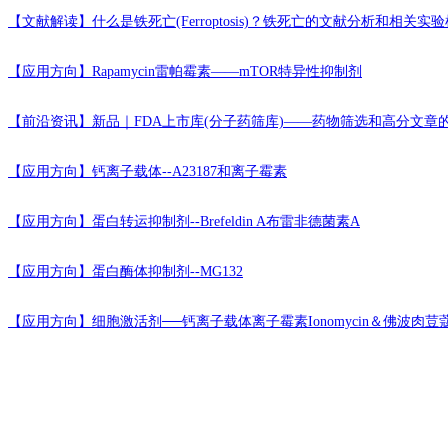
【文献解读】
什么是铁死亡(Ferroptosis)？铁死亡的文献分析和相关
【应用方向】
Rapamycin雷帕霉素——mTOR特异性抑制剂
【前沿资讯】
新品｜FDA上市库(分子药筛库)——药物筛选和高分文章
【应用方向】
钙离子载体--A23187和离子霉素
【应用方向】
蛋白转运抑制剂--Brefeldin A布雷非德菌素A
【应用方向】
蛋白酶体抑制剂--MG132
【应用方向】
细胞激活剂──钙离子载体离子霉素Ionomycin＆佛波肉荳