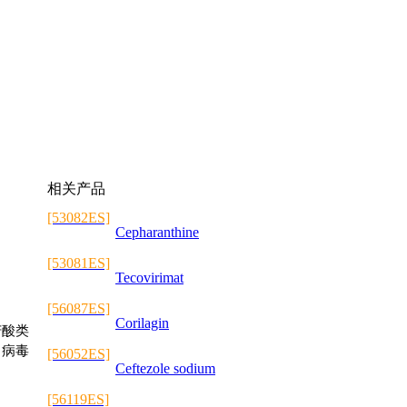
相关产品
[53082ES]
Cepharanthine
[53081ES]
Tecovirimat
[56087ES]
Corilagin
核苷酸类
它病毒
[56052ES]
Ceftezole sodium
[56119ES]