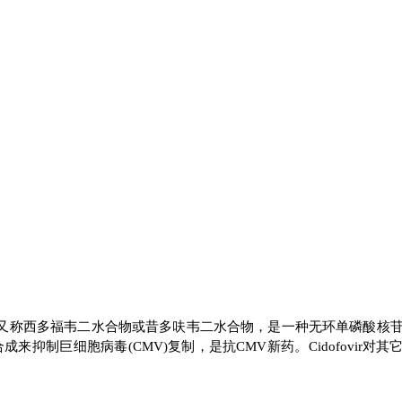
PMPC) dihydrate，又称西多福韦二水合物或昔多呋韦二水合物，是一种无环单磷酸
成来抑制巨细胞病毒(CMV)复制，是抗CMV新药。Cidofovir对其