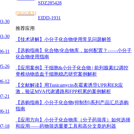
SDZ285428
[56163ES]
EIDD-1931
03-30
推荐应用
03-30
【技术讲解】
小分子化合物使用常见问题解答
【选购指南】
化合物/化合物库，如何配置？——小分子
06-11
化合物使用指南
05-26
【应用案例】
干细胞&小分子化合物 | 前列腺素E2调控
脊椎动物造血干细胞稳态研究案例解析
06-12
【文献解读】
用Tunicamycin衣霉素诱导UPR和ER应
激，验证MVA代谢通路和FPP积累的案例解析
07-21
【选购指南】
小分子化合物(抑制剂)系列产品汇总选购
指南
06-11
【应用方向】
小分子化合物库（分子药筛库）如何选择
07-18
和应用——药物筛选重要工具和高分文章的利器