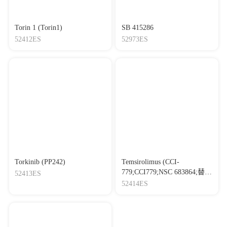
Torin 1 (Torin1)
SB 415286
52412ES
52973ES
Torkinib (PP242)
Temsirolimus (CCI-
779;CCI779;NSC 683864;替西
52413ES
罗莫司)
52414ES