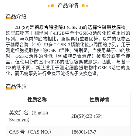
产品详情
产品介绍
2B-(SP)
是糖原合酶激酶
3
(
GSK-3
)
的选择性磷酸肽底物
。
这些底物基于翻译因子
eIF2B
中单个
GSK-3
磷酸化位点周围的
序列。与以前的底物相比，新肽具有重要优势，以前的底物基
于糖原合酶（
GS
）中多个
GSK-3
磷酸化位点周围的序列，用于
测定细胞提取物中的
GSK-3
活性。特别是，当使用基于
GS
的肽
时，
GSK-3
活性的降低（例如胰岛素治疗）被部分或完全掩
盖，但使用新的基于
eIF2B
的肽很容易被测定。因此，与基于
GS
的肽不同，新肽适用于测定细胞提取物中
GSK-3
活性的变
化，而无需事先进行免疫沉淀或离子交换色谱。
产品性质
性质名称
性质详情
英文别名（English
2B(SP);2B (SP)
Synonym）
CAS 号（CAS NO.）
186901-17-7