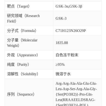
靶点（Target）
GSK-3α,GSK-3β
研究领域（Research
GSK-3
Field）
分子式（Formula）
C71H123N26O29P
分子量（Molecular
1835.88
Weight）
外观（Appearance）
白色冻干粉末
纯度（Purity）
≥95%
溶解性（Solubility）
微溶于水
Arg-Arg-Ala-Ala-Glu-Glu-
Leu-Asp-Ser-Arg-Ala-Gly-
序列（Sequence）
{Ser(PO3H2)}-Pro-Gln-
Leu(RRAAEELDSRAG-
{Ser(PO3H2)}-PQL)