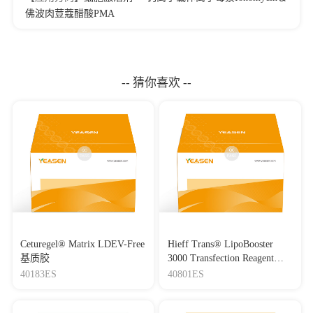
佛波肉荳蔻醋酸PMA
-- 猜你喜欢 --
Ceturegel® Matrix LDEV-Free
Hieff Trans® LipoBooster
基质胶
3000 Transfection Reagent
Lipo3000转染试剂
40183ES
40801ES