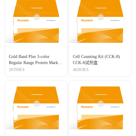
Gold Band Plus 3-color
Cell Counting Kit (CCK-8)
Regular Range Protein Marker
CCK-8试剂盒
(8-180 kDa) 三色预染蛋白质
20350ES
40203ES
分子量标准（8-180 kDa）