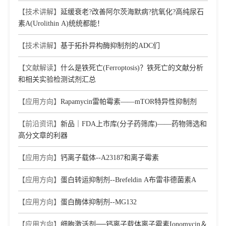
【技术讲解】
延缓衰老?改善阿尔茨海默病?抗氧化?高纯尿石
素A(Urolithin A)统统都能！
【技术讲解】
基于拓扑异构酶抑制剂的ADC们
【文献解读】
什么是铁死亡(Ferroptosis)？铁死亡的文献分析
和相关实验检测试剂汇总
【应用方向】
Rapamycin雷帕霉素——mTOR特异性抑制剂
【前沿资讯】
新品｜FDA上市库(分子药筛库)——药物筛选和
高分文章的利器
【应用方向】
钙离子载体--A23187和离子霉素
【应用方向】
蛋白转运抑制剂--Brefeldin A布雷非德菌素A
【应用方向】
蛋白酶体抑制剂--MG132
【应用方向】
细胞激活剂──钙离子载体离子霉素Ionomycin＆