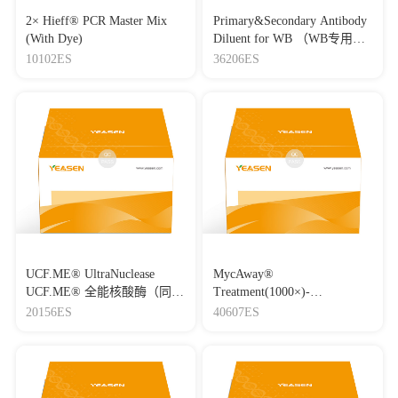
2× Hieff® PCR Master Mix
Primary&Secondary Antibody
(With Dye)
Diluent for WB （WB专用一
抗二抗稀释液）
10102ES
36206ES
UCF.ME® UltraNuclease
MycAway®
UCF.ME® 全能核酸酶（同
Treatment(1000×)-
Benzonase）
Mycoplasma Elimination
20156ES
40607ES
Reagent 支原体去除试剂
（1000×）