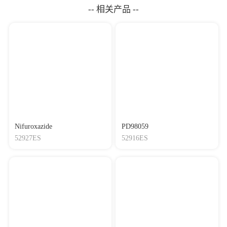
-- 相关产品 --
Nifuroxazide
PD98059
52927ES
52916ES