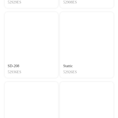
52929ES
52908ES
SD-208
Stattic
52936ES
52926ES