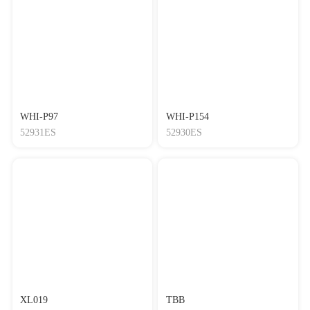
WHI-P97
WHI-P154
52931ES
52930ES
XL019
TBB