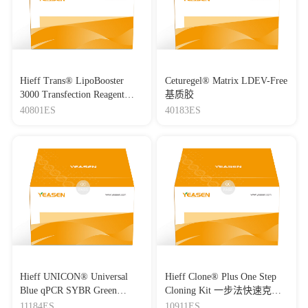
Hieff Trans® LipoBooster
Ceturegel® Matrix LDEV-Free
3000 Transfection Reagent
基质胶
Lipo3000转染试剂
40801ES
40183ES
Hieff UNICON® Universal
Hieff Clone® Plus One Step
Blue qPCR SYBR Green
Cloning Kit 一步法快速克隆
Master Mix
试剂盒
11184ES
10911ES