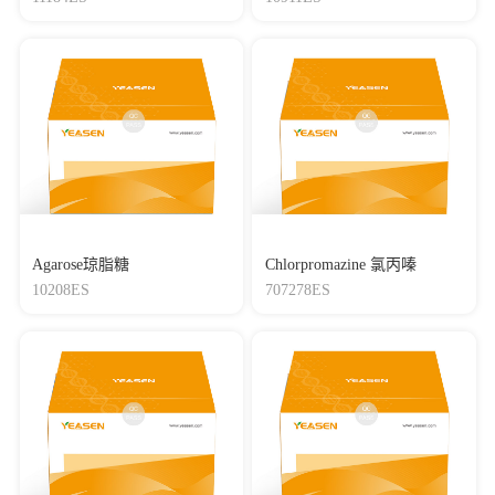
Agarose琼脂糖
Chlorpromazine 氯丙嗪
10208ES
707278ES