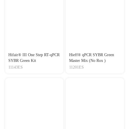
Hifair® III One Step RT-qPCR
Hieff® qPCR SYBR Green
SYBR Green Kit
Master Mix (No Rox )
11143ES
11201ES