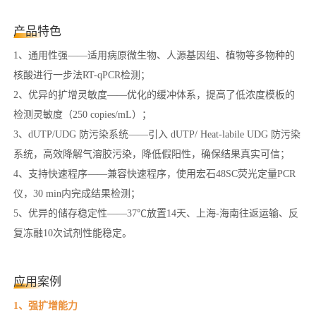
产品特色
1、通用性强——适用病原微生物、人源基因组、植物等多物种的
核酸进行一步法RT-qPCR检测；
2、优异的扩增灵敏度——优化的缓冲体系，提高了低浓度模板的
检测灵敏度（250 copies/mL）；
3、dUTP/UDG 防污染系统——引入 dUTP/ Heat-labile UDG 防污染
系统，高效降解气溶胶污染，降低假阳性，确保结果真实可信；
4、支持快速程序——兼容快速程序，使用宏石48SC荧光定量PCR
仪，30 min内完成结果检测；
5、优异的储存稳定性——37℃放置14天、上海-海南往返运输、反
复冻融10次试剂性能稳定。
应用案例
1、强扩增能力