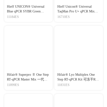
Hieff UNICON® Universal
Hieff Unicon® Universal
Blue qPCR SYBR Green
TaqMan Pro U+ qPCR Mix
Master Mix
(One Tube)三代通用、全预混
11184ES
16710ES
qPCR预混液
Hifair® Superpro Ⅱ One Step
Hifair® Lyo Multiplex One
RT-qPCR Master Mix 一代通
Step RT-qPCR Kit 可冻干RT-
用、全预混RT-qPCR预混液
qPCR预混液
11899ES
11831ES