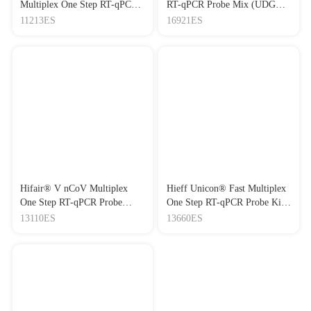
Multiplex One Step RT-qPCR
RT-qPCR Probe Mix (UDG
Probe Kit 耐抑制RT-qPCR预
Plus) 高灵敏高乘数（5×）
11213ES
16921ES
混液
RT-qPCR预混液（一管式）
Hifair® V nCoV Multiplex
Hieff Unicon® Fast Multiplex
One Step RT-qPCR Probe
One Step RT-qPCR Probe Kit
Kit 常规RT-qPCR预混液
(UDG plus) 快速RT-qPCR探
13110ES
13660ES
针法试剂盒（含UDG）