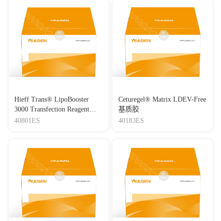
Hieff Trans® LipoBooster
Ceturegel® Matrix LDEV-Free
3000 Transfection Reagent
基质胶
Lipo3000转染试剂
40801ES
40183ES