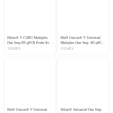
Hifair® V C58P2 Multiplex
Hieff Unicon® V Universal
One Step RT-qPCR Probe Kit
Multiplex One Step RT-qPCR
(UDG Plus)一代通用RT-qPCR
Probe Kit (UDG plus) 耐抑制
13650ES
11214ES
预混液
RT-qPCR预混液（含UDG
酶）
Hieff Unicon® V Universal
Hifair® Advanced One Step