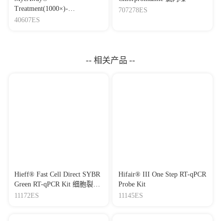
Treatment(1000×)-
707278ES
Mycoplasma Elimination
40607ES
Reagent 支原体去除试剂
（1000×）
-- 相关产品 --
Hieff® Fast Cell Direct SYBR
Hifair® III One Step RT-qPCR
Green RT-qPCR Kit 细胞裂解
Probe Kit
+两步法（染料法）RT-qPCR
11172ES
11145ES
试剂盒