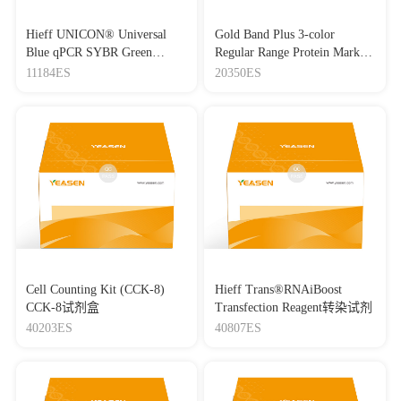
Hieff UNICON® Universal
Gold Band Plus 3-color
Blue qPCR SYBR Green
Regular Range Protein Marker
Master Mix
(8-180 kDa) 三色预染蛋白质
11184ES
20350ES
分子量标准（8-180 kDa）
Cell Counting Kit (CCK-8)
Hieff Trans®RNAiBoost
CCK-8试剂盒
Transfection Reagent转染试剂
40203ES
40807ES