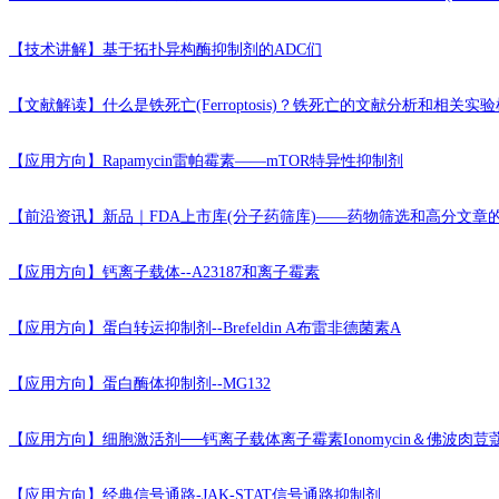
【技术讲解】
基于拓扑异构酶抑制剂的ADC们
【文献解读】
什么是铁死亡(Ferroptosis)？铁死亡的文献分析和相关
【应用方向】
Rapamycin雷帕霉素——mTOR特异性抑制剂
【前沿资讯】
新品｜FDA上市库(分子药筛库)——药物筛选和高分文章
【应用方向】
钙离子载体--A23187和离子霉素
【应用方向】
蛋白转运抑制剂--Brefeldin A布雷非德菌素A
【应用方向】
蛋白酶体抑制剂--MG132
【应用方向】
细胞激活剂──钙离子载体离子霉素Ionomycin＆佛波肉荳
【应用方向】
经典信号通路-JAK-STAT信号通路抑制剂