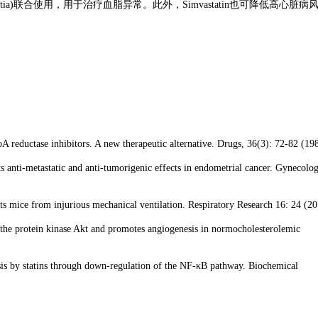
be(Zetia)联合使用，用于治疗血脂异常。此外，Simvastatin也可降低高心脏病
A reductase inhibitors. A new therapeutic alternative. Drugs, 36(3): 72-82 (19
s anti-metastatic and anti-tumorigenic effects in endometrial cancer. Gynecolog
ts mice from injurious mechanical ventilation. Respiratory Research 16: 24 (20
s the protein kinase Akt and promotes angiogenesis in normocholesterolemic
sis by statins through down-regulation of the NF-κB pathway. Biochemical