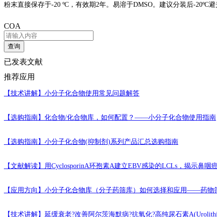
粉末直接保存于-20 ºC，有效期2年。易溶于DMSO。建议分装后-20
COA
查询
已发表文献
推荐应用
【技术讲解】
小分子化合物使用常见问题解答
【选购指南】
化合物/化合物库，如何配置？——小分子化合物使用指南
【选购指南】
小分子化合物(抑制剂)系列产品汇总选购指南
【文献解读】
用CyclosporinA环孢素A建立EBV感染的LCLs，揭示鼻咽癌高
【应用方向】
小分子化合物库（分子药筛库）如何选择和应用——药物
【技术讲解】
延缓衰老?改善阿尔茨海默病?抗氧化?高纯尿石素A(Urolithi