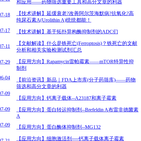
和应用——药物筛选重要工具和高分文章的利器
【技术讲解】
延缓衰老?改善阿尔茨海默病?抗氧化?高
07-18
纯尿石素A(Urolithin A)统统都能！
07-17
【技术讲解】
基于拓扑异构酶抑制剂的ADC们
【文献解读】
什么是铁死亡(Ferroptosis)？铁死亡的文献
07-11
分析和相关实验检测试剂汇总
【应用方向】
Rapamycin雷帕霉素——mTOR特异性抑
07-29
制剂
06-04
【前沿资讯】
新品｜FDA上市库(分子药筛库)——药物
筛选和高分文章的利器
07-09
【应用方向】
钙离子载体--A23187和离子霉素
07-09
【应用方向】
蛋白转运抑制剂--Brefeldin A布雷非德菌素
A
07-09
【应用方向】
蛋白酶体抑制剂--MG132
【应用方向】
细胞激活剂──钙离子载体离子霉素
07-21