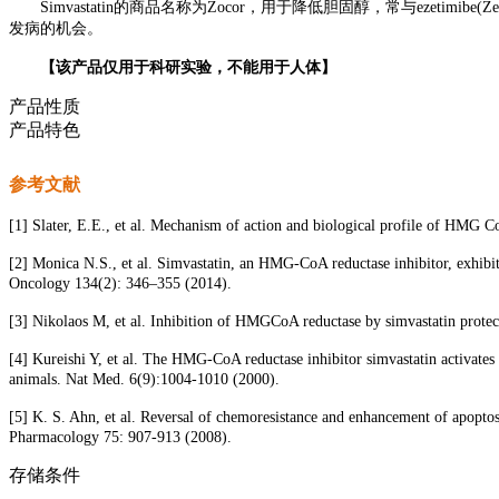
Simvastatin的商品名称为Zocor，用于降低胆固醇，常与ezetimi
发病的机会。
【该产品仅用于科研实验，不能用于人体】
产品性质
产品特色
参考文献
[1] Slater, E.E., et al. Mechanism of action and biological profile of HMG Co
[2] Monica N.S., et al. Simvastatin, an HMG-CoA reductase inhibitor, exhibit
Oncology 134(2): 346–355 (2014).
[3] Nikolaos M, et al. Inhibition of HMGCoA reductase by simvastatin protec
[4] Kureishi Y, et al. The HMG-CoA reductase inhibitor simvastatin activate
animals. Nat Med. 6(9):1004-1010 (2000).
[5] K. S. Ahn, et al. Reversal of chemoresistance and enhancement of apopto
Pharmacology 75: 907-913 (2008).
存储条件