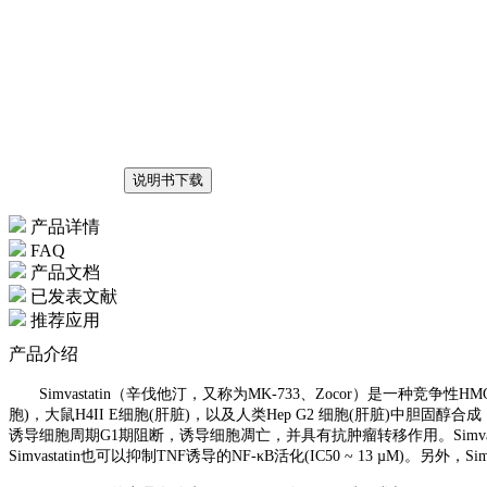
说明书下载
产品详情
FAQ
产品文档
已发表文献
推荐应用
产品介绍
Simvastatin（辛伐他汀，又
称为MK-733、Zocor）是一种竞争性HMG-C
胞)，大鼠H4II E细胞(肝脏)，以及人类Hep G2 细胞(肝脏)中胆固醇合成，IC5
诱导细胞周期G1期阻断，诱导细胞凋亡，并具有抗肿瘤转移作用。Simvas
Simvastatin也可以抑制TNF诱导的NF-κB活化(IC50 ~ 13 µM)。另外，S