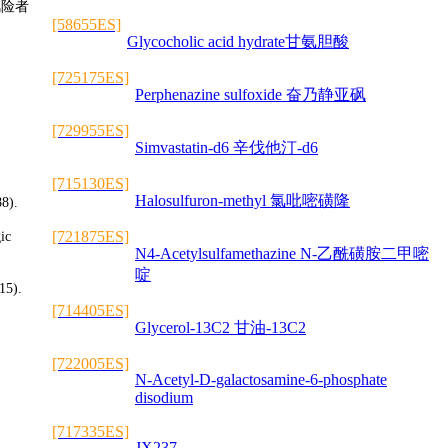
风险者
[58655ES]
Glycocholic acid hydrate甘氨胆酸
[725175ES]
Perphenazine sulfoxide 奋乃静亚砜
[729955ES]
Simvastatin-d6 辛伐他汀-d6
[715130ES]
Halosulfuron-methyl 氯吡嘧磺隆
88).
[721875ES]
ic
N4-Acetylsulfamethazine N-乙酰磺胺二甲嘧
啶
15).
[714405ES]
Glycerol-13C2 甘油-13C2
[722005ES]
N-Acetyl-D-galactosamine-6-phosphate
disodium
[717335ES]
JX237