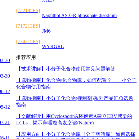
[722195ES]
Naphthol AS-GR phosphate disodium
[717213ES]
JM6
[734715ES]
WYRGRL
推荐应用
03-30
【技术讲解】
小分子化合物使用常见问题解答
03-30
【选购指南】
化合物/化合物库，如何配置？——小分子
化合物使用指南
06-12
【选购指南】
小分子化合物(抑制剂)系列产品汇总选购
指南
05-12
【文献解读】
用CyclosporinA环孢素A建立EBV感染的
07-21
LCLs，揭示鼻咽癌高发之谜(Nature)
【应用方向】
小分子化合物库（分子药筛库）如何选择
06-11