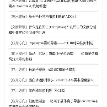
【技术讲解】
延缓衰老?改善阿尔茨海默病?抗氧化?高纯尿石
素A(Urolithin A)统统都能！
【技术讲解】
基于拓扑异构酶抑制剂的ADC们
【文献解读】
什么是铁死亡(Ferroptosis)？铁死亡的文献分析
和相关实验检测试剂汇总
【应用方向】
Rapamycin雷帕霉素——mTOR特异性抑制剂
【前沿资讯】
新品｜FDA上市库(分子药筛库)——药物筛选和
高分文章的利器
【应用方向】
钙离子载体--A23187和离子霉素
【应用方向】
蛋白转运抑制剂--Brefeldin A布雷非德菌素A
【应用方向】
蛋白酶体抑制剂--MG132
【应用方向】
细胞激活剂──钙离子载体离子霉素Ionomycin＆
佛波肉荳蔻醋酸PMA