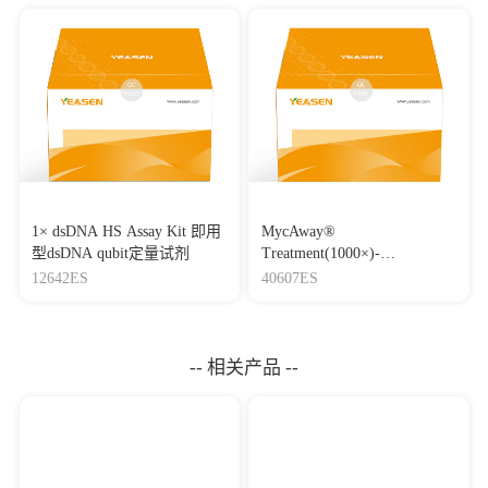
1× dsDNA HS Assay Kit 即用
MycAway®
型dsDNA qubit定量试剂
Treatment(1000×)-
Mycoplasma Elimination
12642ES
40607ES
Reagent 支原体去除试剂
（1000×）
-- 相关产品 --