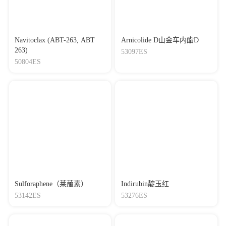
Navitoclax (ABT-263, ABT
Arnicolide D山金车内酯D
263)
53097ES
50804ES
Sulforaphene（莱菔素）
Indirubin靛玉红
53142ES
53276ES