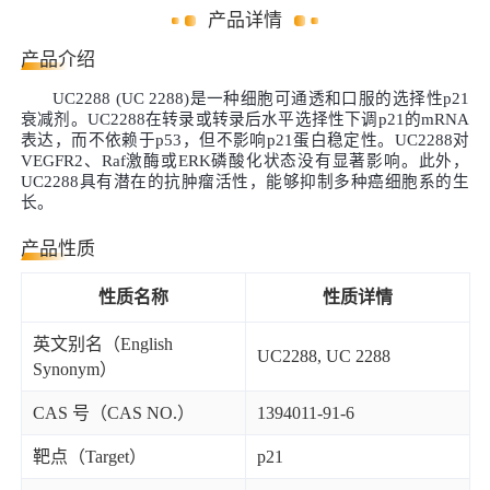
产品详情
产品介绍
UC2288 (UC 2288)
是一种细胞可通透和口服的选择性
p21
衰减剂。
UC2288
在转录或转录后水平选择性下调
p21
的
mRNA
表达，而不依赖于
p53
，但不影响
p21
蛋白稳定性。
UC2288
对
VEGFR2
、
Raf
激酶或
ERK
磷酸化状态没有显著影响
。
此外，
UC2288
具有潜在的抗肿瘤活性，能够抑制多种癌细胞系的生
长。
产品性质
性质名称
性质详情
英文别名（English
UC2288, UC 2288
Synonym）
CAS 号（CAS NO.）
1394011-91-6
靶点（Target）
p21