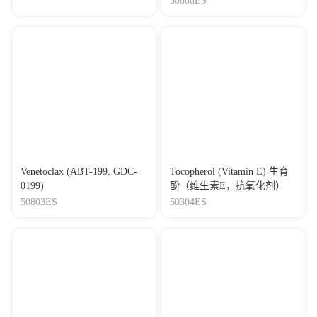
50808ES
Venetoclax (ABT-199, GDC-
Tocopherol (Vitamin E) 生育
0199)
酚（维生素E，抗氧化剂）
50803ES
50304ES