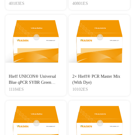
Lipo3000转染试剂
40183ES
40801ES
Hieff UNICON® Universal
2× Hieff® PCR Master Mix
Blue qPCR SYBR Green
(With Dye)
Master Mix
11184ES
10102ES