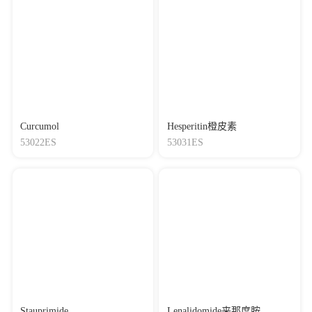
Curcumol
Hesperitin橙皮素
53022ES
53031ES
Stauprimide
Lenalidomide来那度胺