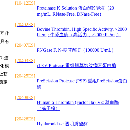
[10412ES]
Proteinase K Solution 蛋白酶K溶液（20
mg/mL, RNase-Free, DNase-Free）
[20402ES]
Bovine Thrombin, High Specific Activity, >2000
相互作
IU/mg 牛凝血酶（高活力，>2000 IU/mg）
还具有
[20407ES]
PNGase F, N-糖苷酶 F（100000 U/mL）
-连
[20403ES]
rTEV Protease 重组烟草蚀纹病毒蛋白酶
基化模
上获
[20425ES]
PreScission Protease (PSP) 重组PreScission蛋白
稳定
酶
[20408ES]
Human α-Thrombin (Factor IIa) 人α-凝血酶
（冻干粉）
[20426ES]
Hyaluronidase 透明质酸酶