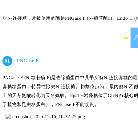
对N-连接糖，常被使用的酶是PNGase F (N-糖苷酶F)、Endo H 
0
1
PNGase F
PNGase F (N-糖苷酶 F)是去除糖蛋白中几乎所有N-连
寡糖糖蛋白，特异性除去N-连接糖。切割位点为：最内侧N-乙酰
上的天冬氨酰转化为天冬氨酸。当α1-6岩藻糖位于GlcNAc核心时，
于植物和昆虫糖蛋白），PNGase F不能切割。