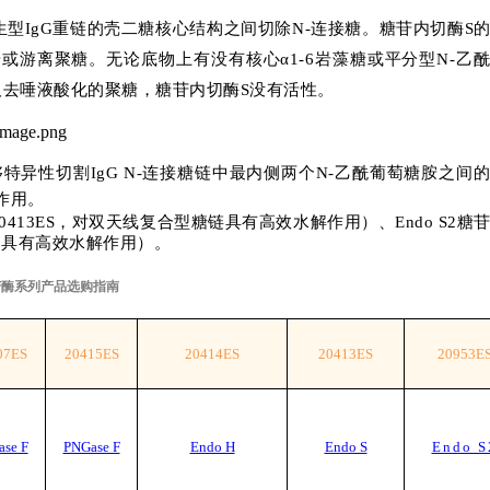
野生型IgG重链的壳二糖核心结构之间切除N-连接糖。糖苷内切酶S
游离聚糖。无论底物上有没有核心α1-6岩藻糖或平分型N-乙
及去唾液酸化的聚糖，糖苷内切酶S没有活性。
够特异性切割IgG N-连接糖链中最内侧两个N-乙酰葡萄糖胺之间
作用。
20413ES，对双天线复合型糖链具有高效水解作用）、Endo S2糖
链均具有高效水解作用）。
苷酶系列产品选购指南
07ES
20415ES
20414ES
20413ES
20953E
se F
PNGase F
Endo H
Endo S
Endo S