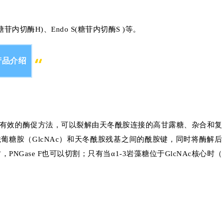
(糖苷内切酶H)、Endo S(糖苷内切酶S )等。
产品介绍
接寡糖的最有效的酶促方法，可以裂解由天冬酰胺连接的高甘露糖、杂合和
葡糖胺（GlcNAc）和天冬酰胺残基之间的酰胺键，同时将酶解
PNGase F也可以切割；只有当α1-3岩藻糖位于GlcNAc核心时