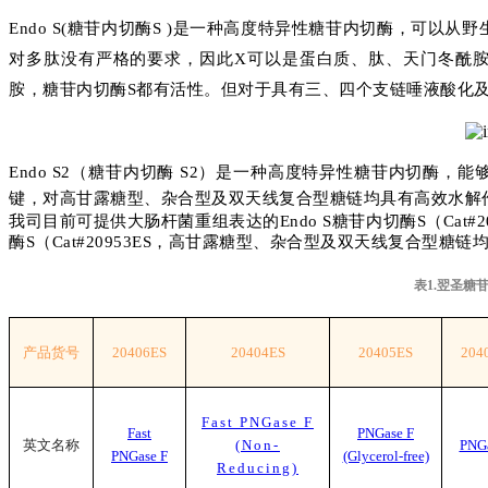
Endo S(糖苷内切酶S )是一种高度特异性糖苷内切酶，可以从
对多肽没有严格的要求，因此X可以是蛋白质、肽、天门冬酰胺或
胺，糖苷内切酶S都有活性。但对于具有三、四个支链唾液酸化
Endo S2（糖苷内切酶 S2）是一种高度特异性糖苷内切酶，能
键，对高甘露糖型、杂合型及双天线复合型糖链均具有高效水解
我司目前可提供大肠杆菌重组表达的Endo S糖苷内切酶S（Cat#
酶S（Cat#20953ES，高甘露糖型、杂合型及双天线复合型糖
表1.翌圣糖
产品货号
20406ES
20404ES
20405ES
204
Fast PNGase F
Fast
PNGase F
英文名称
(Non-
PNGa
PNGase F
(Glycerol-free)
Reducing)