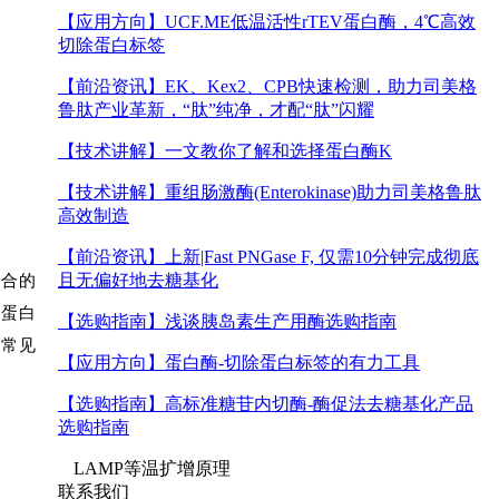
【应用方向】
UCF.ME低温活性rTEV蛋白酶，4℃高效
切除蛋白标签
【前沿资讯】
EK、Kex2、CPB快速检测，助力司美格
鲁肽产业革新，“肽”纯净，才配“肽”闪耀
【技术讲解】
一文教你了解和选择蛋白酶K
【技术讲解】
重组肠激酶(Enterokinase)助力司美格鲁肽
高效制造
【前沿资讯】
上新|Fast PNGase F, 仅需10分钟完成彻底
且无偏好地去糖基化
复合的
后蛋白
【选购指南】
浅谈胰岛素生产用酶选购指南
（常见
【应用方向】
蛋白酶-切除蛋白标签的有力工具
【选购指南】
高标准糖苷内切酶-酶促法去糖基化产品
选购指南
LAMP等温扩增原理
联系我们