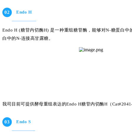
0
2
Endo H
Endo H (糖苷内切酶H) 是一种重组糖苷酶，能够对N-糖
白中的N-连接高甘露糖。
我司目前可提供酵母重组表达的Endo H糖苷内切酶H（Cat#2041
0
3
Endo S