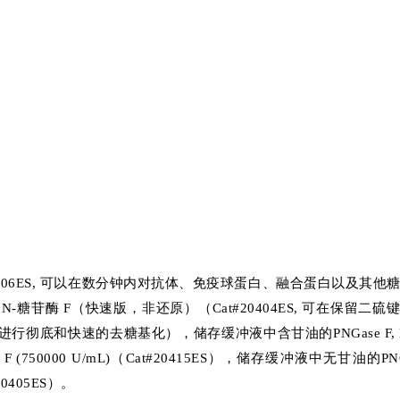
at#20406ES, 可以在数分钟内对抗体、免疫球蛋白、融合蛋白以及其他
ng), N-糖苷酶 F（快速版，非还原）（Cat#20404ES, 可在保留二硫
底和快速的去糖基化），储存缓冲液中含甘油的PNGase F, 
糖苷酶 F (750000 U/mL)（Cat#20415ES），储存缓冲液中无甘油的PN
#20405ES）。