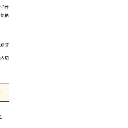
的活性
酰葡糖
的糖苷
苷内切
S
2