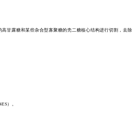
蛋白中的高甘露糖和某些杂合型寡聚糖的壳二糖核心结构进行切割，去
4ES）。