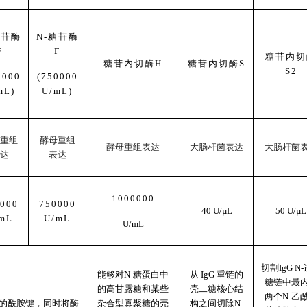
糖苷酶
N-糖苷酶
F
F
糖苷内切
糖苷
内切
酶
H
糖苷
内切
酶
S
S2
0000
(750000
mL)
U/mL)
重组
酵母重组
酵母重组表达
大肠杆菌表达
大肠杆菌
达
表达
1000000
000
750000
40 U/µL
50 U/µL
mL
U/mL
U/mL
切割
IgG N
能够对
N-糖蛋白中
从
IgG 重链的
糖链中最
的高甘露糖和某些
壳二糖核心结
两个N-乙
的酰胺键，同时将酶
杂合型寡聚糖的壳
构之间切除N-