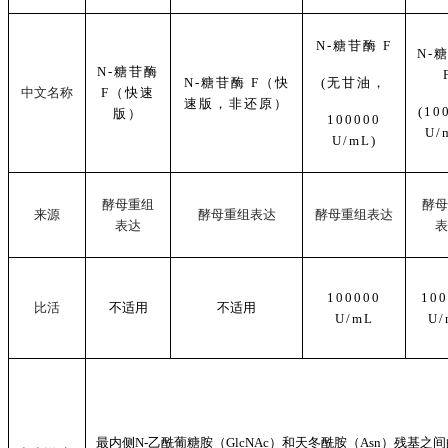
N-糖苷酶 F
N-
N-
糖苷酶
N-糖苷酶 F（快
(无甘油，
中文名称
F（快速
速版，非还原）
(10
版）
100000
U/
U/mL)
酵母重组
酵母
来源
酵母重组表达
酵母重组表达
表达
表
100000
100
比活
不适用
不适用
U/mL
U/
最内侧
N-乙酰葡糖胺（GlcNAc）和天冬酰胺（
Asn
）残基之间