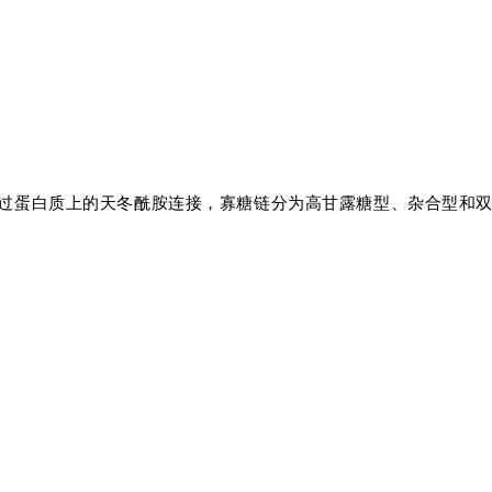
通过蛋白质上的天冬酰胺连接，寡糖链分为高甘露糖型、杂合型和