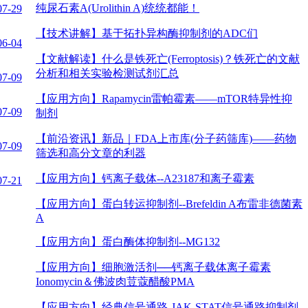
纯尿石素A(Urolithin A)统统都能！
07-29
【技术讲解】
基于拓扑异构酶抑制剂的ADC们
06-04
【文献解读】
什么是铁死亡(Ferroptosis)？铁死亡的文献
分析和相关实验检测试剂汇总
07-09
【应用方向】
Rapamycin雷帕霉素——mTOR特异性抑
07-09
制剂
【前沿资讯】
新品｜FDA上市库(分子药筛库)——药物
07-09
筛选和高分文章的利器
【应用方向】
钙离子载体--A23187和离子霉素
07-21
【应用方向】
蛋白转运抑制剂--Brefeldin A布雷非德菌素
A
【应用方向】
蛋白酶体抑制剂--MG132
【应用方向】
细胞激活剂──钙离子载体离子霉素
Ionomycin＆佛波肉荳蔻醋酸PMA
【应用方向】
经典信号通路-JAK-STAT信号通路抑制剂