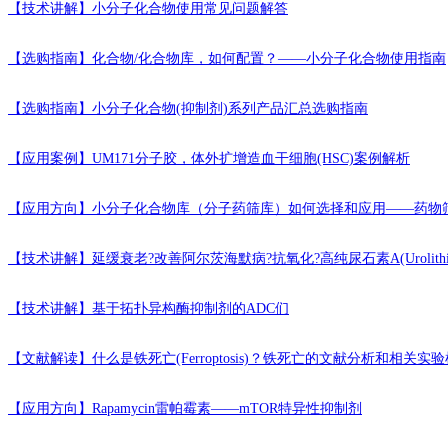
【技术讲解】
小分子化合物使用常见问题解答
【选购指南】
化合物/化合物库，如何配置？——小分子化合物使用指南
【选购指南】
小分子化合物(抑制剂)系列产品汇总选购指南
【应用案例】
UM171分子胶，体外扩增造血干细胞(HSC)案例解析
【应用方向】
小分子化合物库（分子药筛库）如何选择和应用——药物
【技术讲解】
延缓衰老?改善阿尔茨海默病?抗氧化?高纯尿石素A(Urolithi
【技术讲解】
基于拓扑异构酶抑制剂的ADC们
【文献解读】
什么是铁死亡(Ferroptosis)？铁死亡的文献分析和相关
【应用方向】
Rapamycin雷帕霉素——mTOR特异性抑制剂