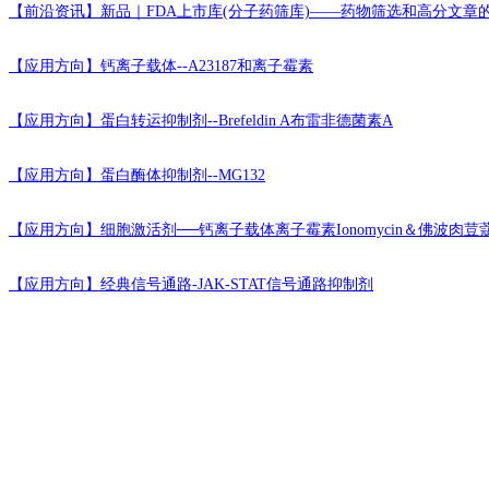
【前沿资讯】
新品｜FDA上市库(分子药筛库)——药物筛选和高分文章
【应用方向】
钙离子载体--A23187和离子霉素
【应用方向】
蛋白转运抑制剂--Brefeldin A布雷非德菌素A
【应用方向】
蛋白酶体抑制剂--MG132
【应用方向】
细胞激活剂──钙离子载体离子霉素Ionomycin＆佛波肉荳
【应用方向】
经典信号通路-JAK-STAT信号通路抑制剂