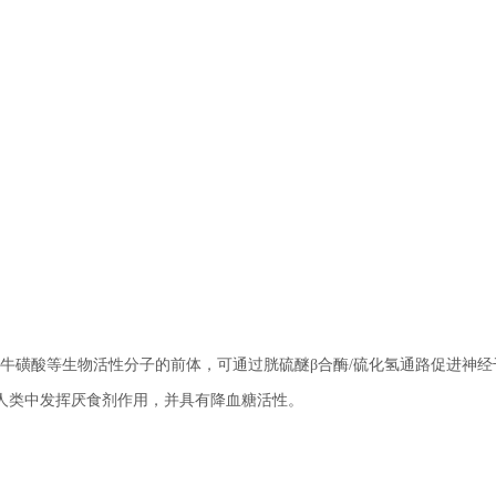
甘肽及牛磺酸等生物活性分子的前体，可通过胱硫醚β合酶/硫化氢通路促进神经
人类中发挥厌食剂作用，并具有降血糖活性。