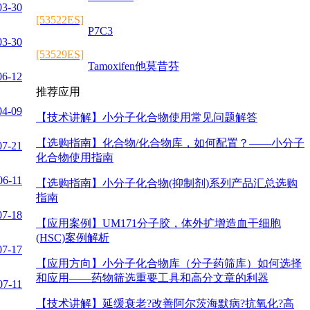
03-30
[53522ES]
P7C3
03-30
[53529ES]
Tamoxifen他莫昔芬
06-12
推荐应用
04-09
【技术讲解】
小分子化合物使用常见问题解答
【选购指南】
化合物/化合物库，如何配置？——小分子
07-21
化合物使用指南
06-11
【选购指南】
小分子化合物(抑制剂)系列产品汇总选购
指南
07-18
【应用案例】
UM171分子胶，体外扩增造血干细胞
(HSC)案例解析
07-17
【应用方向】
小分子化合物库（分子药筛库）如何选择
和应用——药物筛选重要工具和高分文章的利器
07-11
【技术讲解】
延缓衰老?改善阿尔茨海默病?抗氧化?高