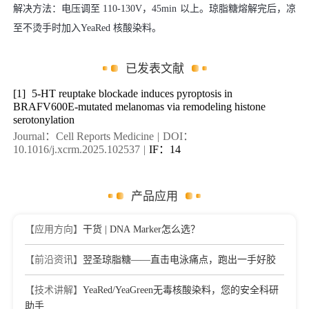
解决方法：电压调至 110-130V，45min 以上。琼脂糖熔解完后，凉
至不烫手时加入YeaRed 核酸染料。
已发表文献
[1]
5-HT reuptake blockade induces pyroptosis in
BRAFV600E-mutated melanomas via remodeling histone
serotonylation
Journal：Cell Reports Medicine
|
DOI：
10.1016/j.xcrm.2025.102537
|
IF：14
产品应用
【应用方向】
干货 | DNA Marker怎么选？
【前沿资讯】
翌圣琼脂糖——直击电泳痛点，跑出一手好胶
【技术讲解】
YeaRed/YeaGreen无毒核酸染料，您的安全科研
助手