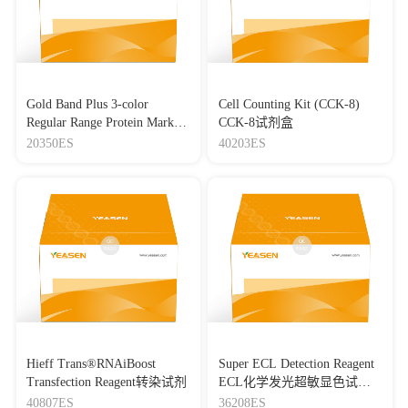
Gold Band Plus 3-color
Cell Counting Kit (CCK-8)
Regular Range Protein Marker
CCK-8试剂盒
(8-180 kDa) 三色预染蛋白质
20350ES
40203ES
分子量标准（8-180 kDa）
Hieff Trans®RNAiBoost
Super ECL Detection Reagent
Transfection Reagent转染试剂
ECL化学发光超敏显色试剂
盒
40807ES
36208ES