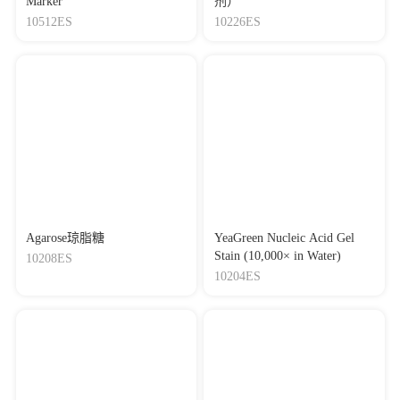
Marker
剂）
10512ES
10226ES
Agarose琼脂糖
YeaGreen Nucleic Acid Gel
Stain (10,000× in Water)
10208ES
10204ES