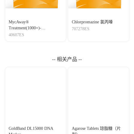
MycAway®
Chlorpromazine 氯丙嗪
Treatment(1000×)-
707278ES
Mycoplasma Elimination
40607ES
Reagent 支原体去除试剂
（1000×）
-- 相关产品 --
GoldBand DL15000 DNA
Agarose Tablets 琼脂糖（片