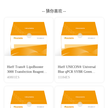
-- 猜你喜欢 --
Hieff Trans® LipoBooster
Hieff UNICON® Universal
3000 Transfection Reagent
Blue qPCR SYBR Green
Lipo3000转染试剂
Master Mix
40801ES
11184ES