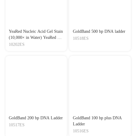
YeaRed Nucleic Acid Gel Stain
GoldBand 500 bp DNA ladder
(10,000× in Water) YeaRed 核
10518ES
酸染料（10,000× 水溶液）
10202ES
GoldBand 200 bp DNA Ladder
GoldBand 100 bp plus DNA
Ladder
10517ES
10516ES