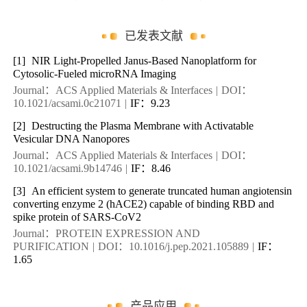
已发表文献
[1]
NIR Light-Propelled Janus-Based Nanoplatform for
Cytosolic-Fueled microRNA Imaging
Journal：ACS Applied Materials & Interfaces
|
DOI：
10.1021/acsami.0c21071
|
IF：9.23
[2]
Destructing the Plasma Membrane with Activatable
Vesicular DNA Nanopores
Journal：ACS Applied Materials & Interfaces
|
DOI：
10.1021/acsami.9b14746
|
IF：8.46
[3]
An efficient system to generate truncated human angiotensin
converting enzyme 2 (hACE2) capable of binding RBD and
spike protein of SARS-CoV2
Journal：PROTEIN EXPRESSION AND
PURIFICATION
|
DOI：10.1016/j.pep.2021.105889
|
IF：
1.65
产品应用