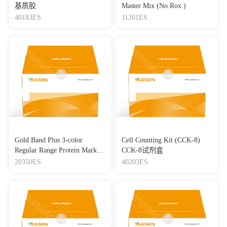
基质胶
Master Mix (No Rox )
40183ES
11201ES
Gold Band Plus 3-color
Cell Counting Kit (CCK-8)
Regular Range Protein Marker
CCK-8试剂盒
(8-180 kDa) 三色预染蛋白质
20350ES
40203ES
分子量标准（8-180 kDa）