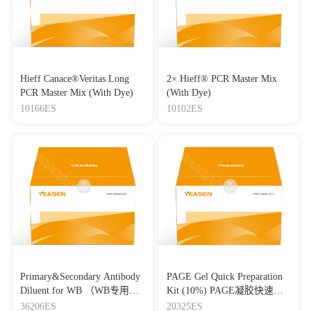
Hieff Canace®Veritas Long
2× Hieff® PCR Master Mix
PCR Master Mix (With Dye)
(With Dye)
10166ES
10102ES
Primary&Secondary Antibody
PAGE Gel Quick Preparation
Diluent for WB （WB专用一
Kit (10%) PAGE凝胶快速制
抗二抗稀释液）
备试剂盒（10%）
36206ES
20325ES