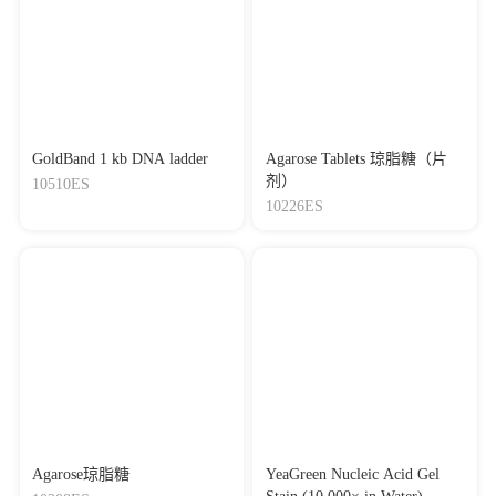
GoldBand 1 kb DNA ladder
Agarose Tablets 琼脂糖（片
剂）
10510ES
10226ES
Agarose琼脂糖
YeaGreen Nucleic Acid Gel