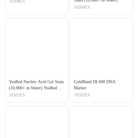
Stain (10,000× in Water)
10208ES
10204ES
YeaRed Nucleic Acid Gel Stain
GoldBand DL600 DNA
(10,000× in Water) YeaRed 核
Marker
酸染料（10,000× 水溶液）
10202ES
10502ES