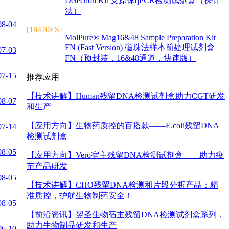
Detection Kit 支原体qPCR检测试剂盒（探针
法）
08-04
[18470ES]
MolPure® Mag16&48 Sample Preparation Kit
FN (Fast Version) 磁珠法样本前处理试剂盒
07-03
FN（预封装，16&48通道，快速版）
07-15
推荐应用
【技术讲解】
Human残留DNA检测试剂盒助力CGT研发
08-07
和生产
【应用方向】
生物药质控的百搭款——E.coli残留DNA
07-14
检测试剂盒
08-05
【应用方向】
Vero宿主残留DNA检测试剂盒——助力疫
苗产品研发
08-05
【技术讲解】
CHO残留DNA检测和片段分析产品：精
准质控，护航生物制药安全！
08-05
【前沿资讯】
翌圣生物宿主残留DNA检测试剂盒系列，
助力生物制品研发和生产
06-10