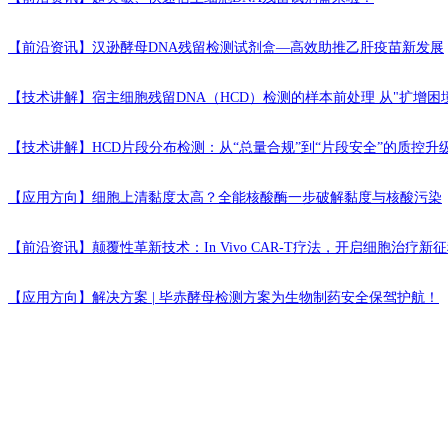
【前沿资讯】
汉逊酵母DNA残留检测试剂盒—高效助推乙肝疫苗新发展
【技术讲解】
宿主细胞残留DNA（HCD）检测的样本前处理 从"扩增困境
【技术讲解】
HCD片段分布检测：从“总量合规”到“片段安全”的质控升
【应用方向】
细胞上清黏度太高？全能核酸酶一步破解黏度与核酸污染
【前沿资讯】
颠覆性革新技术：In Vivo CAR-T疗法，开启细胞治疗新
【应用方向】
解决方案 | 毕赤酵母检测方案为生物制药安全保驾护航！