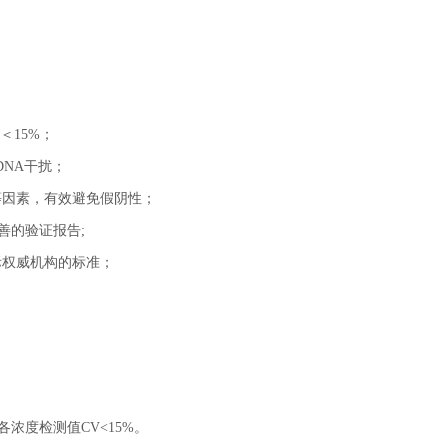
；
＜15%；
NA干扰；
等因素，有效避免假阴性；
善的验证报告;
合国际权威机构的标准；
，各浓度检测值CV<15%。