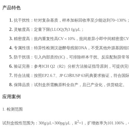
产品特色
抗干扰性：针对复杂基质，样本加标回收率至少能达到70~130%
灵敏度高：定量下限(LLOQ)为3 fg/μL；
精密度高：批内重复性高CV＜10%，批间差异小即中间精密度CV
专属性强：特异性检测汉逊酵母残留DNA，不受其他外源基因组D
防干扰强：引入内部质控(IC)，可排除样本干扰、反应配制异常
验证完善：参考ICH Q2（R2）分析方法验证指导原则，可提供完
符合法规：按照EP2.6.7、JP G3和USP 63药典要求验证，符
保障品质：试剂盒所需酶原料全自产，且已产业化，供货稳定。
应用案例
1. 检测范围
2
试剂盒线性范围为：30fg/μL~300pg/μL，R
=1，扩增效率为101.106%