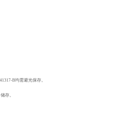
图
41317-B均需避光保存。
中储存。