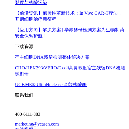
黏度与核酸污染
【前沿资讯】
颠覆性革新技术：In Vivo CAR-T疗法，
开启细胞治疗新征程
【应用方向】
解决方案 | 毕赤酵母检测方案为生物制药
安全保驾护航！
下载资源
宿主细胞DNA残留检测整体解决方案
CHO/HEK293/VERO/E.coli高灵敏度宿主残留DNA检测
试剂盒
UCF.ME® UltraNuclease 全能核酸酶
联系我们
400-6111-883
marketing@yeasen.com