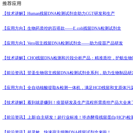
推荐应用
【技术讲解】
Human残留DNA检测试剂盒助力CGT研发和生产
【应用方向】
生物药质控的百搭款——E.coli残留DNA检测试剂盒
【应用方向】
Vero宿主残留DNA检测试剂盒——助力疫苗产品研发
【技术讲解】
CHO残留DNA检测和片段分析产品：精准质控，护航生
【前沿资讯】
翌圣生物宿主残留DNA检测试剂盒系列，助力生物制品研
【应用方向】
全自动核酸提取&检测一体机，满足HCD残留和支原体污
【技术讲解】
看到就是赚到！疫苗研发及生产流程所需质控产品大全来
【前沿资讯】
上新|自主研发！超行业标准！毕赤酵母残留蛋白(HCP)
【前沿资讯】
超灵敏、快速宿主细胞DNA残留试剂盒来啦！