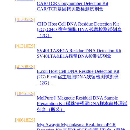
CAR/TCR Copynumber Detection Kit
CAR/TCR基因拷贝数检测试剂盒
[41305ES]
CHO Host Cell DNA Residue Detection Kit
(2G) CHO 宿主细胞 DNA 残留检测试剂盒
（2G）
[41310ES]
SV40LTA&E1A Residue DNA Detection Kit
SV40LTA&E1A残留DNA检测试剂盒
[41308ES]
E.coli Host Cell DNA Residue Detection Kit
(2G) E.coli宿主细胞DNA残留检测试剂盒
（2G）
[18461ES]
MolPure® Magnetic Residual DNA Sample
Preparation Kit 磁珠法残留DNA样本前处理试
剂盒（瓶装）
[40618ES]
MycAway® Mycoplasma Real-time qPCR