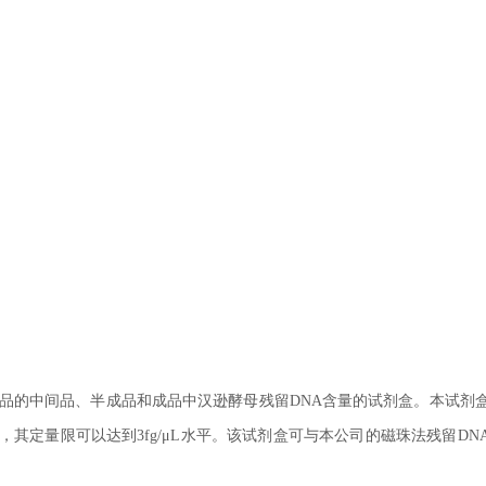
品的中间品、半成品和成品中汉逊酵母残留DNA含量的试剂盒。本试剂
，其定量限可以达到3fg/μL水平。该试剂盒可与本公司的磁珠法残留DN