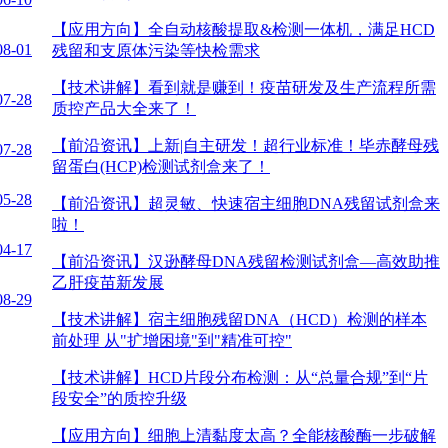
【应用方向】
全自动核酸提取&检测一体机，满足HCD
08-01
残留和支原体污染等快检需求
【技术讲解】
看到就是赚到！疫苗研发及生产流程所需
07-28
质控产品大全来了！
【前沿资讯】
上新|自主研发！超行业标准！毕赤酵母残
07-28
留蛋白(HCP)检测试剂盒来了！
05-28
【前沿资讯】
超灵敏、快速宿主细胞DNA残留试剂盒来
啦！
04-17
【前沿资讯】
汉逊酵母DNA残留检测试剂盒—高效助推
乙肝疫苗新发展
08-29
【技术讲解】
宿主细胞残留DNA（HCD）检测的样本
前处理 从"扩增困境"到"精准可控"
【技术讲解】
HCD片段分布检测：从“总量合规”到“片
段安全”的质控升级
【应用方向】
细胞上清黏度太高？全能核酸酶一步破解