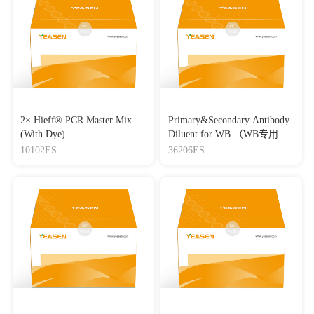
2× Hieff® PCR Master Mix
Primary&Secondary Antibody
(With Dye)
Diluent for WB （WB专用一
抗二抗稀释液）
10102ES
36206ES