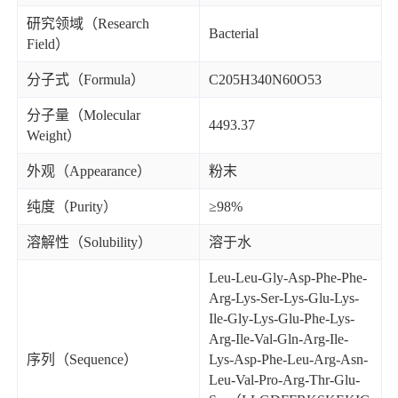
研究领域（Research
Bacterial
Field）
分子式（Formula）
C205H340N60O53
分子量（Molecular
4493.37
Weight）
外观（Appearance）
粉末
纯度（Purity）
≥98%
溶解性（Solubility）
溶于水
Leu-Leu-Gly-Asp-Phe-Phe-
Arg-Lys-Ser-Lys-Glu-Lys-
Ile-Gly-Lys-Glu-Phe-Lys-
Arg-Ile-Val-Gln-Arg-Ile-
序列（Sequence）
Lys-Asp-Phe-Leu-Arg-Asn-
Leu-Val-Pro-Arg-Thr-Glu-