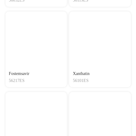
56052ES
56119ES
Fostemsavir
Xanthatin
56217ES
56101ES