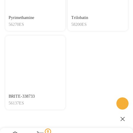
Pyrimethamine
Trilobatin
56270ES
58200ES
BRITE-338733
56137ES
0