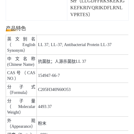
Ser（LLGDFFRKSKEKIG
KEFKRIVQRIKDFLRNL
VPRTES）
产品特色
英文别名
（English
LL 37; LL-37; Antibacterial Protein LL-37
Synonym）
中文名称
抗菌肽；人源杀菌肽LL 37
(Chinese Name)
CAS号（CAS
154947-66-7
NO.）
分子式
C205H340N60O53
（Formula）
分子量
（Molecular
4493.37
Weight）
外观
粉末
（Appearance）