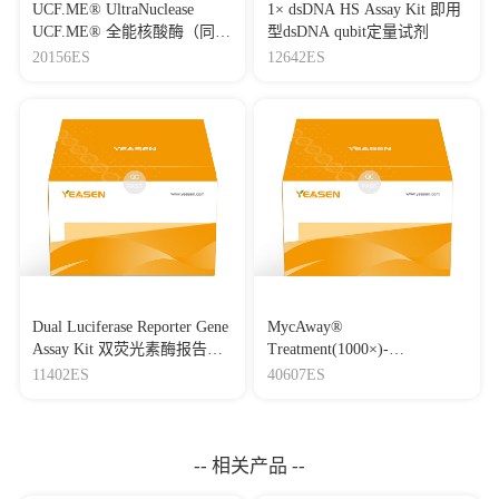
UCF.ME® UltraNuclease
1× dsDNA HS Assay Kit 即用
UCF.ME® 全能核酸酶（同
型dsDNA qubit定量试剂
Benzonase）
20156ES
12642ES
Dual Luciferase Reporter Gene
MycAway®
Assay Kit 双荧光素酶报告基
Treatment(1000×)-
因检测试剂盒
Mycoplasma Elimination
11402ES
40607ES
Reagent 支原体去除试剂
（1000×）
-- 相关产品 --