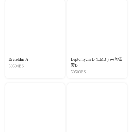
Brefeldin A
Leptomycin B (LMB ) 来普霉
素B
50504ES
50503ES