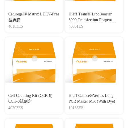
Ceturegel® Matrix LDEV-Free
Hieff Trans® LipoBooster
基质胶
3000 Transfection Reagent
Lipo3000转染试剂
40183ES
40801ES
Cell Counting Kit (CCK-8)
Hieff Canace®Veritas Long
CCK-8试剂盒
PCR Master Mix (With Dye)
40203ES
10166ES