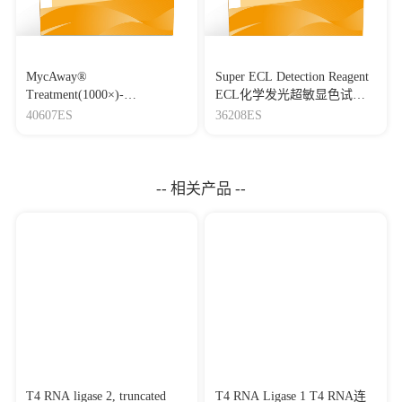
MycAway®
Super ECL Detection Reagent
Treatment(1000×)-
ECL化学发光超敏显色试剂
Mycoplasma Elimination
盒
40607ES
36208ES
Reagent 支原体去除试剂
（1000×）
-- 相关产品 --
T4 RNA ligase 2, truncated
T4 RNA Ligase 1 T4 RNA连