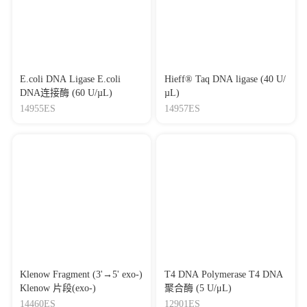
E.coli DNA Ligase E.coli
Hieff® Taq DNA ligase (40 U/
DNA连接酶 (60 U/µL)
µL)
14955ES
14957ES
Klenow Fragment (3'→5' exo-)
T4 DNA Polymerase T4 DNA
Klenow 片段(exo-)
聚合酶 (5 U/μL)
14460ES
12901ES