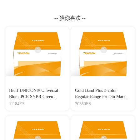
-- 猜你喜欢 --
Hieff UNICON® Universal
Gold Band Plus 3-color
Blue qPCR SYBR Green
Regular Range Protein Marker
Master Mix
(8-180 kDa) 三色预染蛋白质
11184ES
20350ES
分子量标准（8-180 kDa）