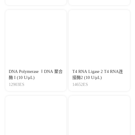
DNA Polymerase ⅠDNA 聚合
T4 RNA Ligase 2 T4 RNA连
酶 I (10 U/μL)
接酶2 (10 U/μL)
12903ES
14652ES