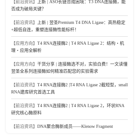
【前沿资讯】
上新 | ASO长链合成困境：T3 DNA连接酶，能
否成为破局关键？
【前沿资讯】
上新 | 翌圣Premium T4 DNA Ligase：高热稳定
+超低自连，重塑连接酶性能标杆！
【应用方向】
T4 RNA连接酶2 | T4 RNA Ligase 2：结构・机
理・应用全解析
【应用方向】
干货分享 | 连接酶选不对，实验白费！一文读懂
翌圣全系列连接酶如何精准匹配您的实验需求​
【前沿资讯】
T4 RNA连接酶2 |T4 RNA Ligase 2截短型，small
RNA建库研究首选工具
【前沿资讯】
T4 RNA连接酶2 | T4 RNA Ligase 2，环状RNA
研究核心酶原料
【前沿资讯】
DNA聚合酶新成员——Klenow Fragment