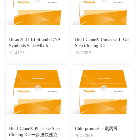
Hifair® III 1st Strand cDNA
Hieff Clone® Universal II One
Synthesis SuperMix for
Step Cloning Kit
qPCR(gDNA digester plus)
11141ES
10923ES
Hieff Clone® Plus One Step
Chlorpromazine 氯丙嗪
Cloning Kit 一步法快速克隆
707278ES