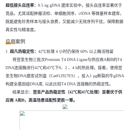
超低接头自连率：
0.5 ng gDNA 建库实验中，接头自连率显著优于
竞品，尤其适配肿瘤活检、单细胞测序、cfDNA 等微量样本建库，
既能避免珍贵样本与接头浪费，又能减少无效序列干扰，保障数据
真实性与精准度。
应用案例
1.
超凡热稳定性：
42℃处理 4 小时仍保持 60% 以上酶活残留
将翌圣生物三批次Premium T4 DNA Ligase与供应商A和B的T4
DNA连接酶进行42℃和45℃下0、2 、4 h的热处理。接着，使用翌
圣生物DNA建库试剂盒（Cat#12927ES），投入1 µg断裂的牛gDNA
构建全基因组DNA库, 以此比较T4 DNA 连接酶的热稳定性。
结果显示：
翌圣产品热稳定性（42℃和45℃处理）显著优于供
应商 A和B，高温场景适配性更胜一筹。