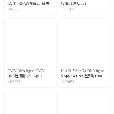
KQ T4 RNA连接酶2，截短型
接酶1 (10 U/μL)
KQ (200 U/μL)
14653ES
14651ES
PBCV DNA ligase PBCV
Hieff® 5'App T4 DNA ligase
DNA连接酶 (25 U/µL)
5'App T4 DNA连接酶 (2000
U/µL)
14962ES
14960ES