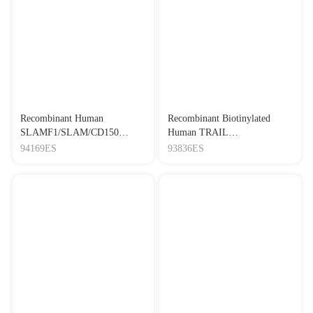
Recombinant Human
Recombinant Biotinylated
SLAMF1/SLAM/CD150
Human TRAIL
Protein,His Tag
R1/DR4/TNFRSF10A
94169ES
93836ES
Protein,His-Avi Tag