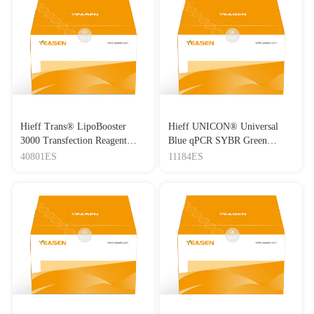
Hieff Trans® LipoBooster
Hieff UNICON® Universal
3000 Transfection Reagent
Blue qPCR SYBR Green
Lipo3000转染试剂
Master Mix
40801ES
11184ES