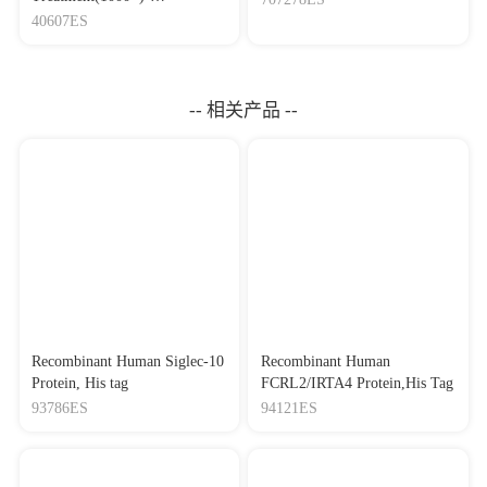
Mycoplasma Elimination
40607ES
Reagent 支原体去除试剂
（1000×）
-- 相关产品 --
Recombinant Human Siglec-10
Recombinant Human
Protein, His tag
FCRL2/IRTA4 Protein,His Tag
93786ES
94121ES