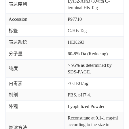
Lys32-Asn373,with C-
表达序列
terminal His Tag
Accession
P97710
标签
C-His Tag
表达系统
HEK293
分子量
60-85kDa (Reducing)
> 95% as determined by
纯度
SDS-PAGE.
内毒素
<0.1EU/μg
制剂
PBS, pH7.4.
外观
Lyophilized Powder
Reconstitute at 0.1-1 mg/ml
according to the size in
复溶方法