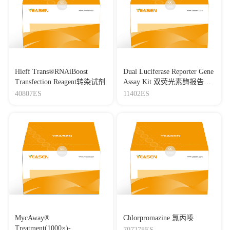
Hieff Trans®RNAiBoost
Dual Luciferase Reporter Gene
Transfection Reagent转染试剂
Assay Kit 双荧光素酶报告基
因检测试剂盒
40807ES
11402ES
MycAway®
Chlorpromazine 氯丙嗪
Treatment(1000×)-
707278ES