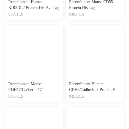
Recombinant Human
Recombinant Mouse CD55
KIR3DL2 Protein,His-Avi Tag
Protein,His Tag
93801ES
94837ES
Recombinant Mouse
Recombinant Human
CDH17/Cadherin 17
CDH3/Cadherin 3 Protein,His
Protein,His Tag
Tag
94668ES
94513ES