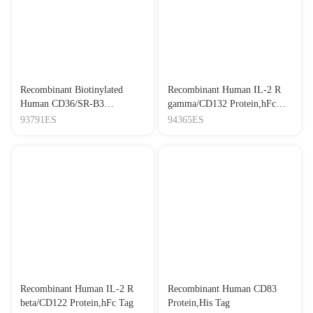
Recombinant Biotinylated
Recombinant Human IL-2 R
Human CD36/SR-B3
gamma/CD132 Protein,hFc
Protein,His-Avi Tag
Tag
93791ES
94365ES
Recombinant Human IL-2 R
Recombinant Human CD83
beta/CD122 Protein,hFc Tag
Protein,His Tag