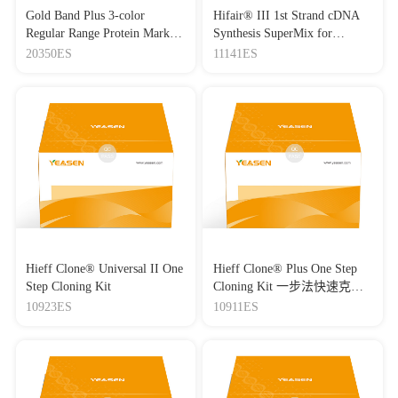
Gold Band Plus 3-color
Hifair® III 1st Strand cDNA
Regular Range Protein Marker
Synthesis SuperMix for
(8-180 kDa) 三色预染蛋白质
qPCR(gDNA digester plus)
20350ES
11141ES
分子量标准（8-180 kDa）
Hieff Clone® Universal II One
Hieff Clone® Plus One Step
Step Cloning Kit
Cloning Kit 一步法快速克隆
试剂盒
10923ES
10911ES