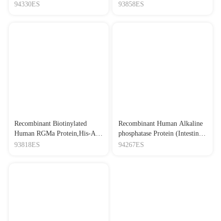
94330ES
93858ES
Recombinant Biotinylated
Recombinant Human Alkaline
Human RGMa Protein,His-Avi
phosphatase Protein (Intestinal
Tag
type) ,His-Flag Tag
93818ES
94267ES