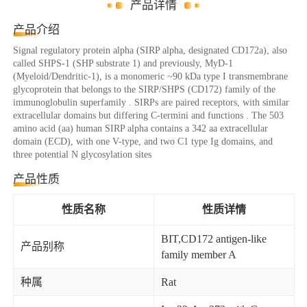
产品详情
产品介绍
Signal regulatory protein alpha (SIRP alpha, designated CD172a), also
called SHPS-1 (SHP substrate 1) and previously, MyD-1
(Myeloid/Dendritic-1), is a monomeric ~90 kDa type I transmembrane
glycoprotein that belongs to the SIRP/SHPS (CD172) family of the
immunoglobulin superfamily . SIRPs are paired receptors, with similar
extracellular domains but differing C-termini and functions . The 503
amino acid (aa) human SIRP alpha contains a 342 aa extracellular
domain (ECD), with one V-type, and two C1 type Ig domains, and
three potential N glycosylation sites
产品性质
性质名称
性质详情
BIT,CD172 antigen-like
产品别称
family member A
种属
Rat