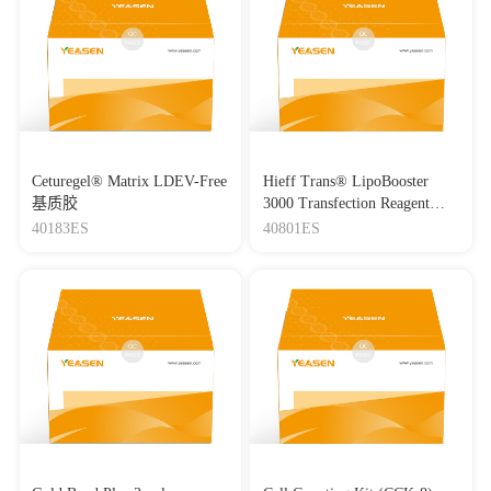
Ceturegel® Matrix LDEV-Free
Hieff Trans® LipoBooster
基质胶
3000 Transfection Reagent
Lipo3000转染试剂
40183ES
40801ES