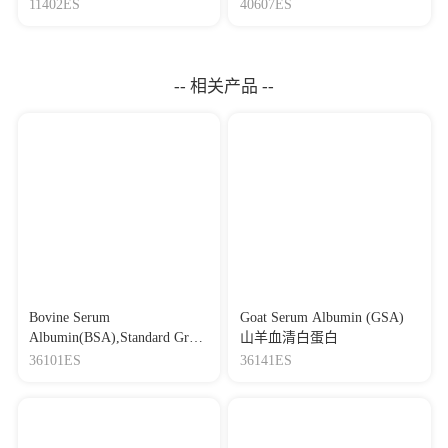
因检测试剂盒
Mycoplasma Elimination
11402ES
40607ES
Reagent 支原体去除试剂
（1000×）
-- 相关产品 --
Bovine Serum
Goat Serum Albumin (GSA)
Albumin(BSA),Standard Grade
山羊血清白蛋白
牛血清白蛋白，标准级别
36101ES
36141ES