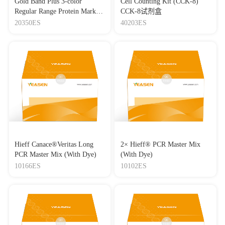
Gold Band Plus 3-color
Cell Counting Kit (CCK-8)
Regular Range Protein Marker
CCK-8试剂盒
(8-180 kDa) 三色预染蛋白质
20350ES
40203ES
分子量标准（8-180 kDa）
Hieff Canace®Veritas Long
2× Hieff® PCR Master Mix
PCR Master Mix (With Dye)
(With Dye)
10166ES
10102ES