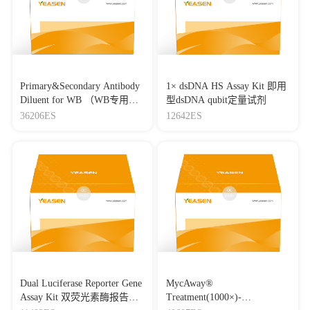
Primary&Secondary Antibody
1× dsDNA HS Assay Kit 即用
Diluent for WB （WB专用一
型dsDNA qubit定量试剂
抗二抗稀释液）
36206ES
12642ES
Dual Luciferase Reporter Gene
MycAway®
Assay Kit 双荧光素酶报告基
Treatment(1000×)-