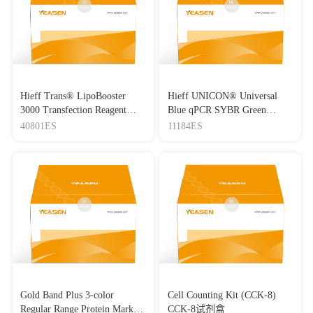
Hieff Trans® LipoBooster
Hieff UNICON® Universal
3000 Transfection Reagent
Blue qPCR SYBR Green
Lipo3000转染试剂
Master Mix
40801ES
11184ES
Gold Band Plus 3-color
Cell Counting Kit (CCK-8)
Regular Range Protein Marker
CCK-8试剂盒