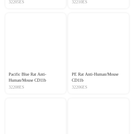
32205ES
32210ES
Pacific Blue Rat Anti-
PE Rat Anti-Human/Mouse
Human/Mouse CD11b
CD11b
32208ES
32206ES