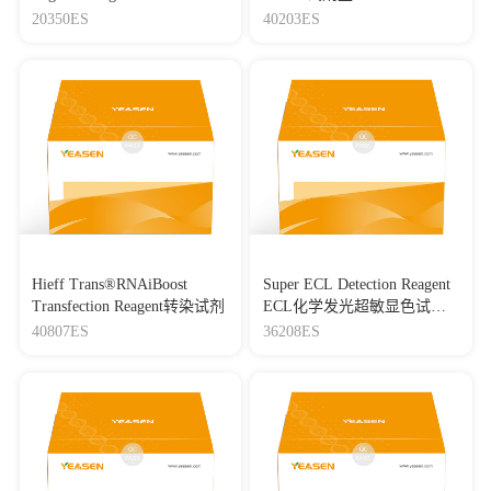
(8-180 kDa) 三色预染蛋白质
20350ES
40203ES
分子量标准（8-180 kDa）
Hieff Trans®RNAiBoost
Super ECL Detection Reagent
Transfection Reagent转染试剂
ECL化学发光超敏显色试剂
盒
40807ES
36208ES