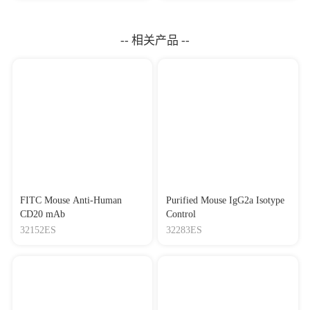
（1000×）
-- 相关产品 --
FITC Mouse Anti-Human
Purified Mouse IgG2a Isotype
CD20 mAb
Control
32152ES
32283ES