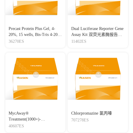
Precast Protein Plus Gel, 4-
Dual Luciferase Reporter Gene
20%, 15 wells, Bis-Tris 4-20%
Assay Kit 双荧光素酶报告基
高分辨率预制胶(Bis-Tris)，
因检测试剂盒
36270ES
11402ES
15孔
MycAway®
Chlorpromazine 氯丙嗪
Treatment(1000×)-
707278ES
Mycoplasma Elimination
40607ES
Reagent 支原体去除试剂