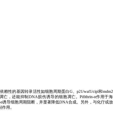
制p53依赖性的基因转录活性如细胞周期蛋白G、p21/waf1/cipl和mdm
胞凋亡，还能抑制DNA损伤诱导的细胞凋亡。Pifithrin-α作用于
ithrin-α诱导细胞周期阻断，并显著降低DNA合成。另外，与化疗或
的副作用。