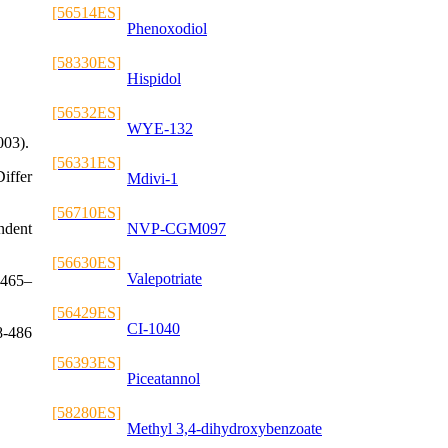
[56514ES]
Phenoxodiol
[58330ES]
Hispidol
[56532ES]
WYE-132
003).
[56331ES]
iffer
Mdivi-1
[56710ES]
ndent
NVP-CGM097
[56630ES]
Valepotriate
5465–
[56429ES]
CI-1040
78-486
[56393ES]
Piceatannol
[58280ES]
Methyl 3,4-dihydroxybenzoate