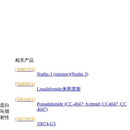
相关产品
[50801ES]
Nutlin-3 (mixture)(Nutlin 3)
[50809ES]
Lenalidomide来那度胺
[50810ES]
Pomalidomide (CC-4047; Actimid; CC4047; CC
2蛋白
4047)
海马细
放射性
[56674ES]
10074-G5