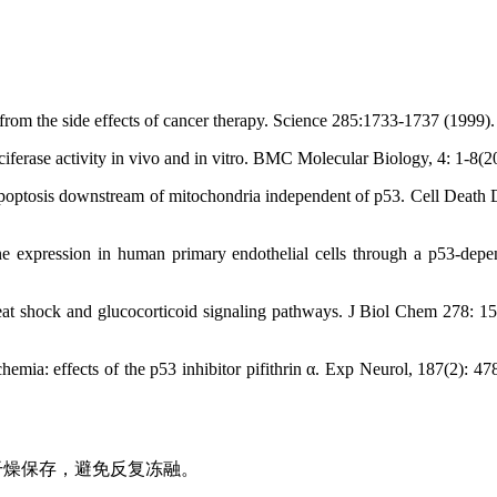
 from the side effects of cancer therapy. Science 285:1733-1737 (1999).
uciferase activity in vivo and in vitro. BMC Molecular Biology, 4: 1-8(2
apoptosis downstream of mitochondria independent of p53. Cell Death D
e expression in human primary endothelial cells through a p53-depe
 heat shock and glucocorticoid signaling pathways. J Biol Chem 278: 1
chemia: effects of the p53 inhibitor pifithrin α. Exp Neurol, 187(2): 4
光干燥保存，避免反复冻融。