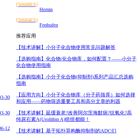
[56688ES]
Hemin
[56684ES]
Fenbufen
推荐应用
【技术讲解】
小分子化合物使用常见问题解答
【选购指南】
化合物/化合物库，如何配置？——小分子
化合物使用指南
【选购指南】
小分子化合物(抑制剂)系列产品汇总选购
指南
【应用方向】
小分子化合物库（分子药筛库）如何选择
03-30
和应用——药物筛选重要工具和高分文章的利器
03-30
【技术讲解】
延缓衰老?改善阿尔茨海默病?抗氧化?高
纯尿石素A(Urolithin A)统统都能！
06-12
【技术讲解】
基于拓扑异构酶抑制剂的ADC们