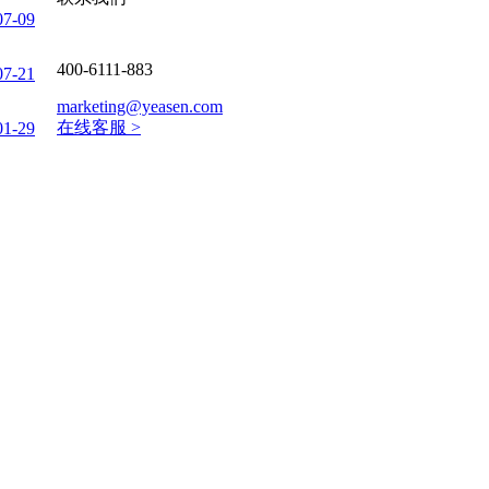
07-09
400-6111-883
07-21
marketing@yeasen.com
在线客服 >
01-29