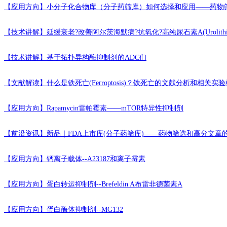
【应用方向】
小分子化合物库（分子药筛库）如何选择和应用——药物
【技术讲解】
延缓衰老?改善阿尔茨海默病?抗氧化?高纯尿石素A(Urolithi
【技术讲解】
基于拓扑异构酶抑制剂的ADC们
【文献解读】
什么是铁死亡(Ferroptosis)？铁死亡的文献分析和相关
【应用方向】
Rapamycin雷帕霉素——mTOR特异性抑制剂
【前沿资讯】
新品｜FDA上市库(分子药筛库)——药物筛选和高分文章
【应用方向】
钙离子载体--A23187和离子霉素
【应用方向】
蛋白转运抑制剂--Brefeldin A布雷非德菌素A
【应用方向】
蛋白酶体抑制剂--MG132