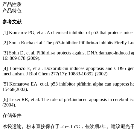
产品性质
产品特色
参考文献
[1] Komarov PG, et al. A chemical inhibitor of p53 that protects mice
[2] Sonia Rocha et al. The p53-inhibitor Pifithrin-α inhibits Firefly L
[3] Sohn D, et al. Pifithrin-a protects against DNA damage-induced 
16: 869-878 (2009).
[4] Lorenzo E, et al. Doxorubicin induces apoptosis and CD95 gen
mechanism. J Biol Chem 277(17): 10883-10892 (2002).
[5] Komarova EA, et al. p53 inhibitor pifithrin alpha can suppress
15468(2003).
[6] Leker RR, et al. The role of p53-induced apoptosis in cerebral is
(2004).
存储条件
冰袋运输。粉末直接保存于-25~-15ºC，有效期2年。建议避