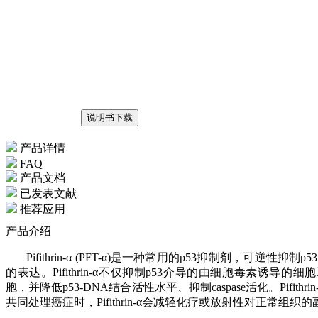
说明书下载
产品详情
FAQ
产品文档
已发表文献
推荐应用
产品介绍
Pifithrin-α (PFT-α)是一种常用的p53抑制剂，可逆性抑
的表达。Pifithrin-α不仅抑制p53介导的由细胞毒素诱导的细
胞，并降低p53-DNA结合活性水平、抑制caspase活化。Pif
共同处理癌症时，Pifithrin-α会减轻化疗或放射性对正常组织