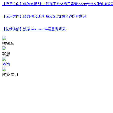
【应用方向】
细胞激活剂──钙离子载体离子霉素Ionomycin＆佛波肉荳
【应用方向】
经典信号通路-JAK-STAT信号通路抑制剂
【技术讲解】
浅谈Wortmannin渥曼青霉素
购物车
客服
咨询
转染试用