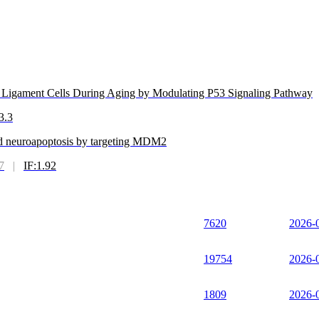
l Ligament Cells During Aging by Modulating P53 Signaling Pathway
3.3
ed neuroapoptosis by targeting MDM2
7
|
IF:1.92
7620
2026-
19754
2026-
1809
2026-