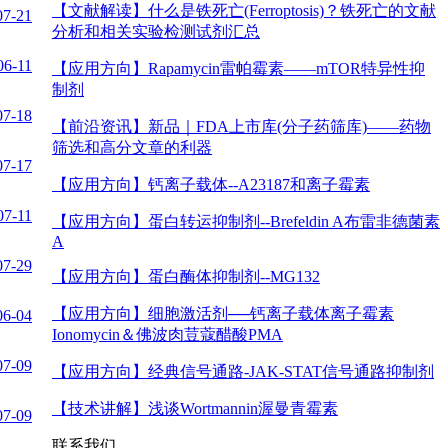
【文献解读】
什么是铁死亡(Ferroptosis)？铁死亡的文献
07-21
分析和相关实验检测试剂汇总
06-11
【应用方向】
Rapamycin雷帕霉素——mTOR特异性抑
制剂
07-18
【前沿资讯】
新品｜FDA上市库(分子药筛库)——药物
筛选和高分文章的利器
07-17
【应用方向】
钙离子载体--A23187和离子霉素
07-11
【应用方向】
蛋白转运抑制剂--Brefeldin A布雷非德菌素
A
07-29
【应用方向】
蛋白酶体抑制剂--MG132
【应用方向】
细胞激活剂──钙离子载体离子霉素
06-04
Ionomycin＆佛波肉荳蔻醋酸PMA
07-09
【应用方向】
经典信号通路-JAK-STAT信号通路抑制剂
【技术讲解】
浅谈Wortmannin渥曼青霉素
07-09
联系我们