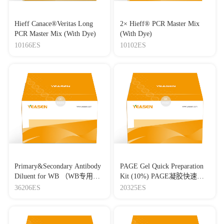
Hieff Canace®Veritas Long
2× Hieff® PCR Master Mix
PCR Master Mix (With Dye)
(With Dye)
10166ES
10102ES
Primary&Secondary Antibody
PAGE Gel Quick Preparation
Diluent for WB （WB专用一
Kit (10%) PAGE凝胶快速制
抗二抗稀释液）
备试剂盒（10%）
36206ES
20325ES