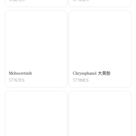
Mobocertinib
Chrysophanol 大黄酚
57767ES
57780ES