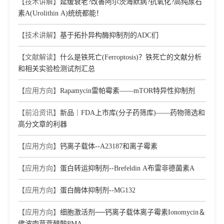
【技术讲解】
延缓衰老?改善阿尔茨海默病?抗氧化?高纯尿石
素A(Urolithin A)统统都能！
【技术讲解】
基于拓扑异构酶抑制剂的ADC们
【文献解读】
什么是铁死亡(Ferroptosis)？铁死亡的文献分析
和相关实验检测试剂汇总
【应用方向】
Rapamycin雷帕霉素——mTOR特异性抑制剂
【前沿资讯】
新品｜FDA上市库(分子药筛库)——药物筛选和
高分文章的利器
【应用方向】
钙离子载体--A23187和离子霉素
【应用方向】
蛋白转运抑制剂--Brefeldin A布雷非德菌素A
【应用方向】
蛋白酶体抑制剂--MG132
【应用方向】
细胞激活剂──钙离子载体离子霉素Ionomycin＆
佛波肉荳蔻醋酸PMA