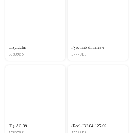
Hispidulin
Pyrotinib dimaleate
57809ES
57779ES
(E)-AG 99
(Rac)-JBJ-04-125-02
57807ES
57783ES