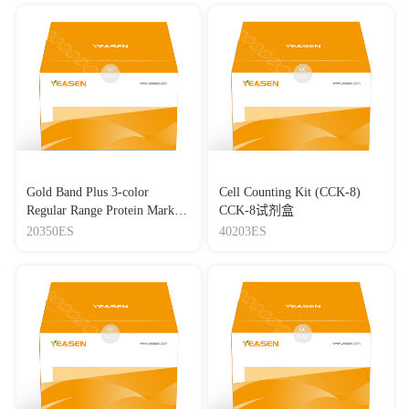
Gold Band Plus 3-color
Cell Counting Kit (CCK-8)
Regular Range Protein Marker
CCK-8试剂盒
(8-180 kDa) 三色预染蛋白质
20350ES
40203ES
分子量标准（8-180 kDa）