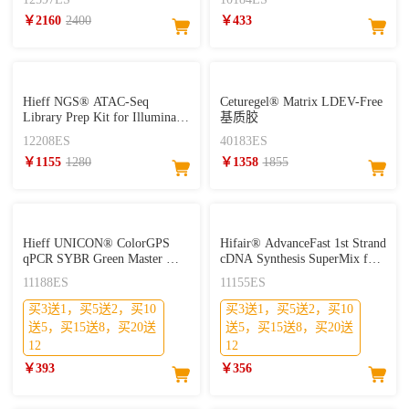
CUT&Tag试剂盒（单靶标）
￥2160
2400
￥433
Hieff NGS® ATAC-Seq
Ceturegel® Matrix LDEV-Free
Library Prep Kit for Illumina®
基质胶
ATAC建库试剂盒
12208ES
40183ES
￥1155
1280
￥1358
1855
Hieff UNICON® ColorGPS
Hifair® AdvanceFast 1st Strand
qPCR SYBR Green Master Mix
cDNA Synthesis SuperMix for
(No Rox)
qPCR (DNA digester plus)
11188ES
11155ES
买3送1，买5送2，买10
买3送1，买5送2，买10
送5，买15送8，买20送
送5，买15送8，买20送
12
12
￥393
￥356