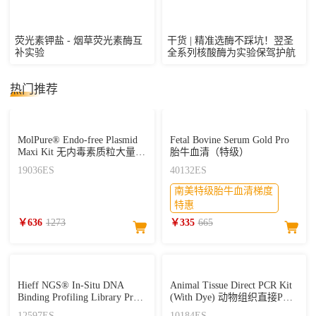
荧光素钾盐 - 烟草荧光素酶互
干货 | 精准选酶不踩坑！翌圣
补实验
全系列核酸酶为实验保驾护航
热门推荐
MolPure® Endo-free Plasmid
Fetal Bovine Serum Gold Pro
Maxi Kit 无内毒素质粒大量提
胎牛血清（特级）
取试剂盒
19036ES
40132ES
南美特级胎牛血清梯度
特惠
￥636
1273
￥335
665
Hieff NGS® In-Situ DNA
Animal Tissue Direct PCR Kit
Binding Profiling Library Prep
(With Dye) 动物组织直接PCR
Kit for Illumina® V2
试剂盒
12597ES
10184ES